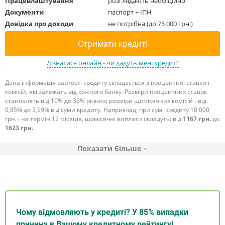
Працевлаштування
розглядають неофіційно
Документи
паспорт + ІПН
Довідка про доходи
не потрібна (до 75 000 грн.)
Отримати кредит!
Дізнатися онлайн - чи дадуть мені кредит?
Дана інформація вартості кредиту складається з процентної ставки і
комісій, які залежать від кожного банку. Розміри процентних ставок
становлять від 10% до 36% річних; розміри щомісячних комісій - від
0,85% до 3,99% від суми кредиту. Наприклад, при сумі кредиту 10 000
грн. і на термін 12 місяців, щомісячні виплати складуть: від
1167 грн.
до
1623 грн.
Показати
Чому відмовляють у кредиті? У 85% випадки
причина в Вашому кредитному рейтингу!