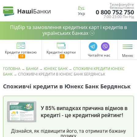
Телефонуйте
Рус
безкоштовно
Наші
Банки
0 800 752 750
Укр
7:00-23:00 Пн-Нд
Підбір та замовлення кредитних карт і кредитів в
українських банках
Кредити готівкою
Кредитні картки
Читайте нас
Меню
ГОЛОВНА
→
БАНКИ
→
ЮНЕКС БАНК
→
СПОЖИВЧІ КРЕДИТИ ЮНЕКС
БАНК
→
СПОЖИВЧІ КРЕДИТИ В ЮНЕКС БАНК БЕРДЯНСЬК
Споживчі кредити в Юнекс Банк Бердянськ
У 85% випадках причина відмов в
кредиті - це кредитний рейтинг!
Дізнайся, як підвищити його, та отримати бажану
позику