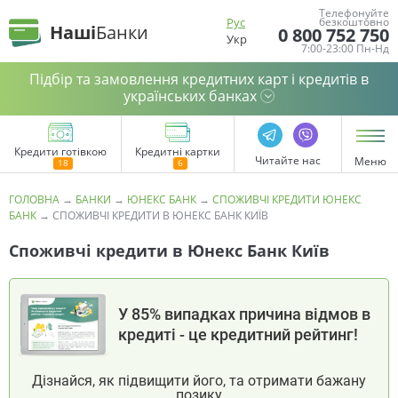
Телефонуйте
Рус
безкоштовно
Наші
Банки
0 800 752 750
Укр
7:00-23:00 Пн-Нд
Підбір та замовлення кредитних карт і кредитів в
українських банках
Кредити готівкою
Кредитні картки
Читайте нас
Меню
ГОЛОВНА
→
БАНКИ
→
ЮНЕКС БАНК
→
СПОЖИВЧІ КРЕДИТИ ЮНЕКС
БАНК
→
СПОЖИВЧІ КРЕДИТИ В ЮНЕКС БАНК КИЇВ
Споживчі кредити в Юнекс Банк Київ
У 85% випадках причина відмов в
кредиті - це кредитний рейтинг!
Дізнайся, як підвищити його, та отримати бажану
позику