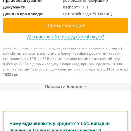
Працевлаштування
розглядають неофіційно
Документи
паспорт + ІПН
Довідка про доходи
не потрібна (до 75 000 грн.)
Отримати кредит!
Дізнатися онлайн - чи дадуть мені кредит?
Дана інформація вартості кредиту складається з процентної ставки і
комісій, які залежать від кожного банку. Розміри процентних ставок
становлять від 10% до 36% річних; розміри щомісячних комісій - від
0,85% до 3,99% від суми кредиту. Наприклад, при сумі кредиту 10 000
грн. і на термін 12 місяців, щомісячні виплати складуть: від
1167 грн.
до
1623 грн.
Показати
Чому відмовляють у кредиті? У 85% випадки
причина в Вашому кредитному рейтингу!