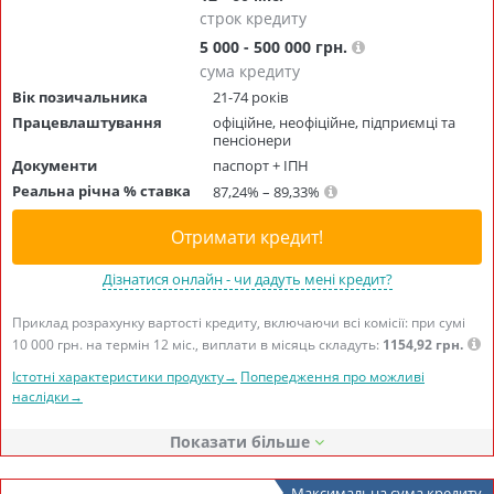
строк кредиту
5 000 - 500 000 грн.
сума кредиту
Вік позичальника
21-74 років
Працевлаштування
офіційне, неофіційне, підприємці та
пенсіонери
Документи
паспорт + ІПН
Реальна річна % ставка
87,24% – 89,33%
Отримати кредит!
Дізнатися онлайн - чи дадуть мені кредит?
Приклад розрахунку вартості кредиту, включаючи всі комісії: при сумі
10 000 грн. на термін 12 міс., виплати в місяць складуть:
1154,92 грн.
Істотні характеристики продукту→
Попередження про можливі
наслідки→
Показати
Максимальна сума кредиту