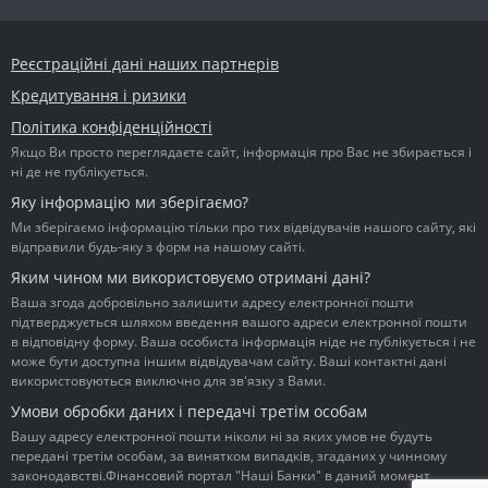
Реєстраційні дані наших партнерів
Кредитування і ризики
Політика конфіденційності
Якщо Ви просто переглядаєте сайт, інформація про Вас не збирається і
ні де не публікується.
Яку інформацію ми зберігаємо?
Ми зберігаємо інформацію тільки про тих відвідувачів нашого сайту, які
відправили будь-яку з форм на нашому сайті.
Яким чином ми використовуємо отримані дані?
Ваша згода добровільно залишити адресу електронної пошти
підтверджується шляхом введення вашого адреси електронної пошти
в відповідну форму. Ваша особиста інформація ніде не публікується і не
може бути доступна іншим відвідувачам сайту. Ваші контактні дані
використовуються виключно для зв'язку з Вами.
Умови обробки даних і передачі третім особам
Вашу адресу електронної пошти ніколи ні за яких умов не будуть
передані третім особам, за винятком випадків, згаданих у чинному
законодавстві.Фінансовий портал "Наші Банки" в даний момент