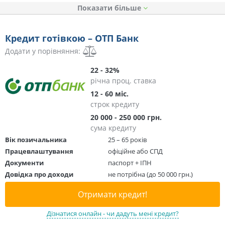
Показати
Кредит готівкою – ОТП Банк
Додати у порівняння:
22 - 32%
річна проц. ставка
12 - 60 міс.
строк кредиту
20 000 - 250 000 грн.
сума кредиту
Вік позичальника
25 – 65 років
Працевлаштування
офіційне або СПД
Документи
паспорт + ІПН
Довідка про доходи
не потрібна (до 50 000 грн.)
Отримати кредит!
Дізнатися онлайн - чи дадуть мені кредит?