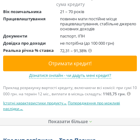
сума кредиту
Вік позичальника
21 – 70 років
Працевлаштування
повинен мати постійне місце
працевлаштування, стабільне джерело
основних доходів
Документи
паспорт, ІПН
Довідка про доходи
не потрібна (до 100 000 грн)
Реальна річна % ставка
72,31 – 91,38%
Отримати кредит!
Дізнатися онлайн - чи дадуть мені кредит?
Приклад розрахунку вартості кредиту, включаючи всі комісії: при сумі 10
000 грн. на термін 12 міс., виплати в місяць складуть:
1165,75 грн.
Істотні характеристики продукту→
Попередження про можливі
наслідки→
Показати