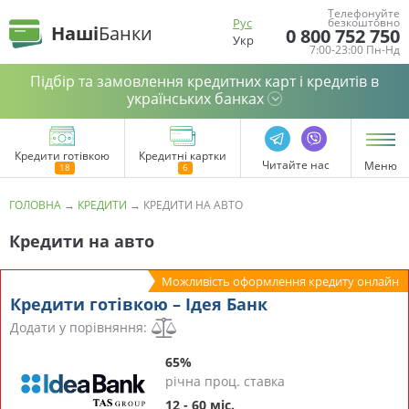
Телефонуйте
Рус
безкоштовно
Наші
Банки
0 800 752 750
Укр
7:00-23:00 Пн-Нд
Підбір та замовлення кредитних карт і кредитів в
українських банках
Кредити готівкою
Кредитні картки
Читайте нас
Меню
ГОЛОВНА
→
КРЕДИТИ
→
КРЕДИТИ НА АВТО
Кредити на авто
Можливість оформлення кредиту онлайн
Кредити готівкою – Ідея Банк
Додати у порівняння:
65%
річна проц. ставка
12 - 60 міс.