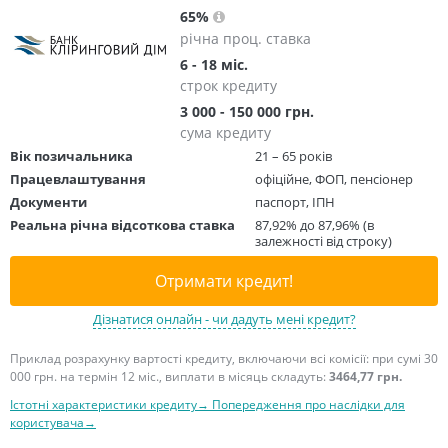
65%
річна проц. ставка
6 - 18 міс.
строк кредиту
3 000 - 150 000 грн.
сума кредиту
Вік позичальника
21 – 65 років
Працевлаштування
офіційне, ФОП, пенсіонер
Документи
паспорт, ІПН
Реальна річна відсоткова ставка
87,92% до 87,96% (в
залежності від строку)
Отримати кредит!
Дізнатися онлайн - чи дадуть мені кредит?
Приклад розрахунку вартості кредиту, включаючи всі комісії: при сумі 30
000 грн. на термін 12 міс., виплати в місяць складуть:
3464,77 грн.
Істотні характеристики кредиту→
Попередження про наслідки для
користувача→