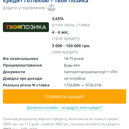
Кредит готівкою – Твоя Позика
Додати у порівняння:
3,65%
річна проц. ставка
4 - 6 міс.
строк кредиту
3 000 - 150 000 грн.
сума кредиту
Вік позичальника
18-75 років
Працевлаштування
Будь-яке
Документи
паспорт/загранпаспорт + ІПН
Довідка про доходи
не потрібна
Реальна річна % ставка
1733,86% — 9726,31%
Отримати кредит!
Дізнатися онлайн - чи дадуть мені кредит?
Приклад розрахунку вартості кредиту, включаючи всі комісії: кредит
3000 грн. на 113 днів – комісія: 600 грн., загальні витрати по кредиту: