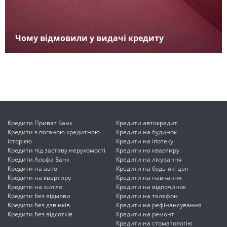
Чому відмовили у видачі кредиту
Кредити Приват Банк
Кредити автокредит
Кредити з поганою кредитною
Кредити на будинок
історією
Кредити на іпотеку
Кредити під заставу нерухомості
Кредити на квартиру
Кредити Альфа Банк
Кредити на лікування
Кредити на авто
Кредити на будь-які цілі
Кредити на квартиру
Кредити на навчання
Кредити на житло
Кредити на відпочинок
Кредити без відмови
Кредити на телефон
Кредити без дзвінків
Кредити на рефінансування
Кредити без відсотків
Кредити на ремонт
Кредити на стоматологію