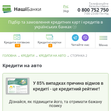
Телефонуйте
Рус
безкоштовно
Наші
Банки
0 800 752 750
Укр
7:00-23:00 Пн-Нд
Підбір та замовлення кредитних карт і кредитів в
українських банках
Кредити готівкою
Кредитні картки
Читайте нас
Меню
ГОЛОВНА
→
КРЕДИТИ
→
КРЕДИТИ НА АВТО
→
СТОРІНКА 2
Кредити на авто
У 85% випадках причина відмов в
кредиті - це кредитний рейтинг!
Дізнайся, як підвищити його, та отримати бажану
позику