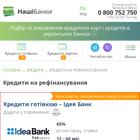
Телефонуйте
Рус
безкоштовно
Наші
Банки
0 800 752 750
Укр
7:00-23:00 Пн-Нд
Підбір та замовлення кредитних карт і кредитів в
українських банках
Кредити готівкою
Кредитні картки
Читайте нас
Меню
ГОЛОВНА
→
КРЕДИТИ
→
КРЕДИТИ НА РЕФІНАНСУВАННЯ
Кредити на рефінансування
Можливість оформлення кредиту онлайн
Кредити готівкою – Ідея Банк
Додати у порівняння:
65%
річна проц. ставка
12 - 60 міс.