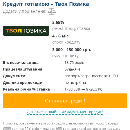
Кредит готівкою – Твоя Позика
Додати у порівняння:
3,65%
річна проц. ставка
4 - 6 міс.
строк кредиту
3 000 - 150 000 грн.
сума кредиту
Вік позичальника
18-75 років
Працевлаштування
Будь-яке
Документи
паспорт/загранпаспорт + ІПН
Довідка про доходи
не потрібна
Реальна річна % ставка
1733,86% — 9726,31%
Отримати кредит!
Дізнатися онлайн - чи дадуть мені кредит?
Приклад розрахунку вартості кредиту, включаючи всі комісії: кредит
3000 грн. на 113 днів – комісія: 600 грн., загальні витрати по кредиту: