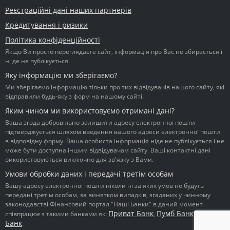
Реєстраційні дані наших партнерів
Кредитування і ризики
Політика конфіденційності
Якщо Ви просто переглядаєте сайт, інформація про Вас не збирається і
ні де не публікується.
Яку інформацію ми зберігаємо?
Ми зберігаємо інформацію тільки про тих відвідувачів нашого сайту, які
відправили будь-яку з форм на нашому сайті.
Яким чином ми використовуємо отримані дані?
Ваша згода добровільно залишити адресу електронної пошти
підтверджується шляхом введення вашого адреси електронної пошти
в відповідну форму. Ваша особиста інформація ніде не публікується і не
може бути доступна іншим відвідувачам сайту. Ваші контактні дані
використовуються виключно для зв'язку з Вами.
Умови обробки даних і передачі третім особам
Вашу адресу електронної пошти ніколи ні за яких умов не будуть
передані третім особам, за винятком випадків, згаданих у чинному
законодавстві.Фінансовий портал "Наші Банки" в даний момент
Приват Банк
Пумб Банк
Ідея
співпрацює з такими банками як:
,
,
Банк
.