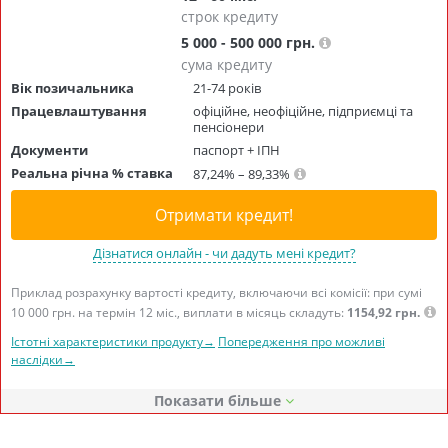
строк кредиту
5 000 - 500 000 грн.
сума кредиту
Вік позичальника
21-74 років
Працевлаштування
офіційне, неофіційне, підприємці та
пенсіонери
Документи
паспорт + ІПН
Реальна річна % ставка
87,24% – 89,33%
Отримати кредит!
Дізнатися онлайн - чи дадуть мені кредит?
Приклад розрахунку вартості кредиту, включаючи всі комісії: при сумі
10 000 грн. на термін 12 міс., виплати в місяць складуть:
1154,92 грн.
Істотні характеристики продукту→
Попередження про можливі
наслідки→
Показати