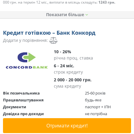
000 грн. на термін 12 міс., виплати в місяць складуть:
1243 грн.
Показати
Кредит готівкою – Банк Конкорд
Додати у порівняння:
10 - 26%
річна проц. ставка
6 - 24 міс.
строк кредиту
2 000 - 20 000 грн.
сума кредиту
Вік позичальника
25-60 років
Працевлаштування
будь-яке
Документи
паспорт + ІПН
Довідка про доходи
не потрібна
Отримати кредит!