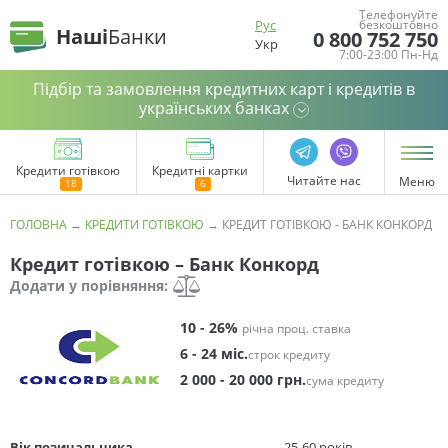
Телефонуйте
Рус
безкоштовно
Наші
Банки
0 800 752 750
Укр
7:00-23:00 Пн-Нд
Підбір та замовлення кредитних карт і кредитів в
українських банках
Кредити готівкою
Кредитні картки
Читайте нас
Меню
ГОЛОВНА
→
КРЕДИТИ ГОТІВКОЮ
→
КРЕДИТ ГОТІВКОЮ - БАНК КОНКОРД
Кредит готівкою – Банк Конкорд
Додати у порівняння:
10 - 26%
річна проц. ставка
6 - 24 міс.
строк кредиту
2 000 - 20 000 грн.
сума кредиту
Вік позичальника
25-60 років