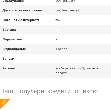
Страхування
204 грн. в рік
Дострокове погашення
так, без санкцій
Погашати в інтернеті
так
Застава
ні
Поручителі
ні
Відповідальні
1 особа
Бонуси
ні
Регіони
вся Україна крім Луганської
області
Інші популярні кредити готівкою