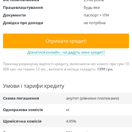
Працевлаштування
будь-яке
Документи
паспорт + ІПН
Довідка про доходи
не потрібна
Отримати кредит!
Дізнатися онлайн - чи дадуть мені кредит?
Приклад розрахунку вартості кредиту, включаючи всі комісії: при сумі 10
000 грн. на термін 12 міс., виплати в місяць складуть:
1399 грн
.
Умови і тарифи кредиту
Схема погашення
ануїтет (рівними платежами)
Одноразова комісія
ні
Щомісячна комісія
4.95%