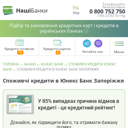
Телефонуйте
Рус
безкоштовно
Наші
Банки
0 800 752 750
Укр
7:00-23:00 Пн-Нд
Підбір та замовлення кредитних карт і кредитів в
українських банках
Кредити готівкою
Кредитні картки
Читайте нас
Меню
ГОЛОВНА
→
БАНКИ
→
ЮНЕКС БАНК
→
СПОЖИВЧІ КРЕДИТИ ЮНЕКС
БАНК
→
СПОЖИВЧІ КРЕДИТИ В ЮНЕКС БАНК ЗАПОРІЖЖЯ
Споживчі кредити в Юнекс Банк Запоріжжя
У 85% випадках причина відмов в
кредиті - це кредитний рейтинг!
Дізнайся, як підвищити його, та отримати бажану
позику