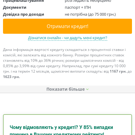
Працевлаштування
розглядають неофіційно
Документи
паспорт + ІПН
Довідка про доходи
не потрібна (до 75 000 грн.)
Отримати кредит!
Дізнатися онлайн - чи дадуть мені кредит?
Дана інформація вартості кредиту складається з процентної ставки і
комісій, які залежать від кожного банку. Розміри процентних ставок
становлять від 10% до 36% річних; розміри щомісячних комісій - від
0,85% до 3,99% від суми кредиту. Наприклад, при сумі кредиту 10 000
грн. і на термін 12 місяців, щомісячні виплати складуть: від
1167 грн.
до
1623 грн.
Показати
Чому відмовляють у кредиті? У 85% випадки
причина в Вашому кредитному рейтингу!