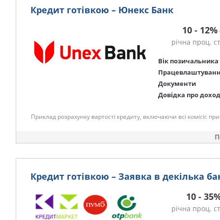
Кредит готівкою – Юнекс Банк
10 - 12%
річна проц. с
Вік позичальника
Працевлаштуван
Документи
Довідка про дохо
Приклад розрахунку вартості кредиту, включаючи всі комісії: при с
П
Кредит готівкою – Заявка в декілька ба
10 - 35
річна проц. с