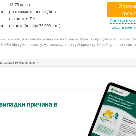
18-75 років
Отрима
ня
розглядають неофіційно
креди
паспорт + ІПН
Дізнатися онл
ди
не потрібна (до 75 000 грн.)
дадуть мені 
ки і комісій, які залежать від кожного банку. Розміри процентних ставок с
 3,99% від суми кредиту. Наприклад, при сумі кредиту 10 000 грн. і на термін
оказати
випадки причина в