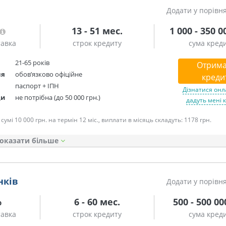
Додати у порівн
13 - 51 мес.
1 000 - 350 0
тавка
строк кредиту
сума кред
21-65 років
Отрима
ня
обов’язково офіційне
креди
паспорт + ІПН
Дізнатися онл
ди
не потрібна (до 50 000 грн.)
дадуть мені 
умі 10 000 грн. на термін 12 міс., виплати в місяць складуть: 1178 грн.
оказати
нків
Додати у порівн
%
6 - 60 мес.
500 - 500 00
тавка
строк кредиту
сума кред