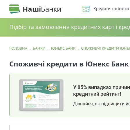
Наші
Банки
Кредити готівкою
Підбір та замовлення кредитних карт і кре
ГОЛОВНА
→
БАНКИ
→
ЮНЕКС БАНК
→
СПОЖИВЧІ КРЕДИТИ ЮНЕ
Споживчі кредити в Юнекс Банк
У 85% випадках причина
кредитний рейтинг!
Дізнайся, як підвищити й