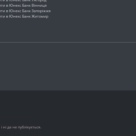
ити в Юнекс Банк Вінниця
ити в Юнекс Банк Запоріжжя
ити в Юнекс Банк Житомир
 ні де не публікується.