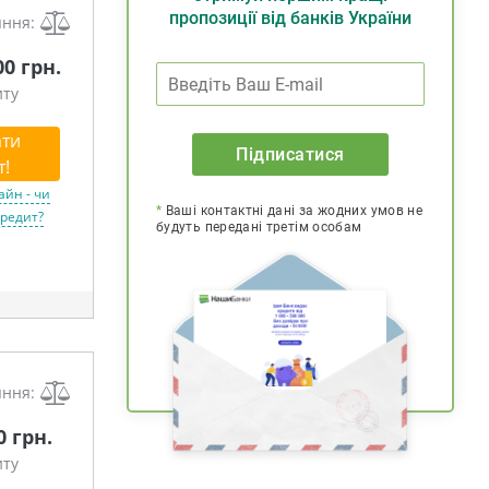
пропозиції від банків України
яння:
00 грн.
иту
ти
Підписатися
т!
айн - чи
*
Ваші контактні дані за жодних умов не
кредит?
будуть передані третім особам
яння:
0 грн.
иту