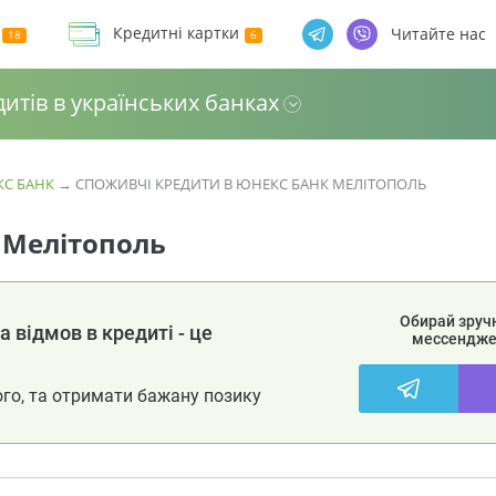
Кредитні картки
Читайте нас
дитів в українських банках
КС БАНК
→
СПОЖИВЧІ КРЕДИТИ В ЮНЕКС БАНК МЕЛІТОПОЛЬ
 Мелітополь
Обирай зруч
 відмов в кредиті - це
мессендже
ого, та отримати бажану позику