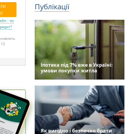
Публікації
ти
т!
айн - чи
кредит?
тановлять
 12
Іпотека під 7% вже в Україні:
умови покупки житла
Як вигідно і безпечно брати