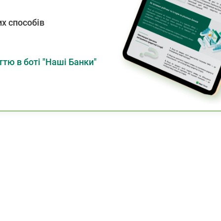
х способів
тю в боті "Наші Банки"