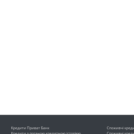
Кредити Приват Банк
Споживчі кред
Кредити з поганою кредитною історією
Споживчі креди