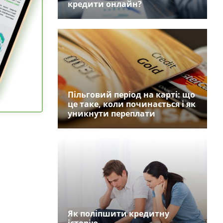
кредити онлайн?
Пільговий період на карті: що
це таке, коли починається і як
уникнути переплати
Як поліпшити кредитну