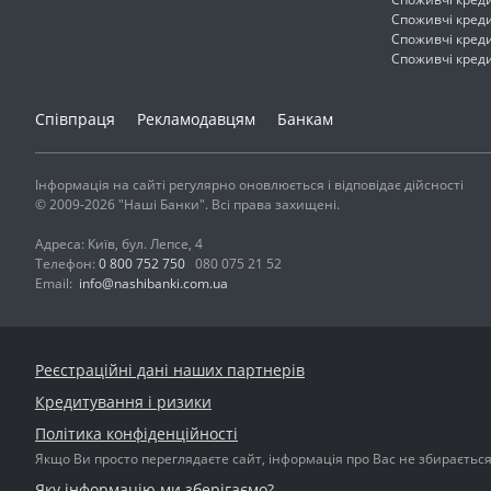
Споживчі кред
Споживчі кред
Споживчі кред
Співпраця
Рекламодавцям
Банкам
Інформація на сайті регулярно оновлюється і відповідає дійсності
© 2009-2026 "Наші Банки". Всі права захищені.
Адреса: Київ, бул. Лепсе, 4
Телефон:
0 800 752 750
080 075 21 52
Email:
info@nashibanki.com.ua
Реєстраційні дані наших партнерів
Кредитування і ризики
Політика конфіденційності
Якщо Ви просто переглядаєте сайт, інформація про Вас не збирається і
Яку інформацію ми зберігаємо?