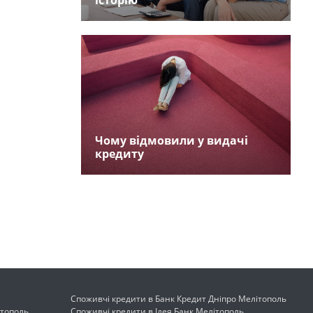
історію
Чому відмовили у видачі
кредиту
Споживчі кредити в Банк Кредит Дніпро Мелітополь
ітополь
Споживчі кредити в Ідея Банк Мелітополь