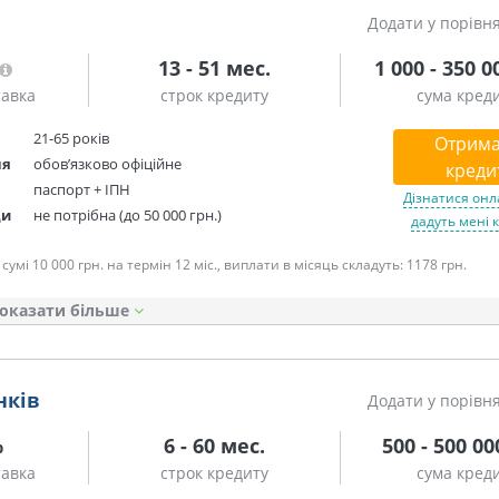
Додати у порівн
13 - 51 мес.
1 000 - 350 0
тавка
строк кредиту
сума кред
21-65 років
Отрима
ня
обов’язково офіційне
креди
паспорт + ІПН
Дізнатися онл
ди
не потрібна (до 50 000 грн.)
дадуть мені 
умі 10 000 грн. на термін 12 міс., виплати в місяць складуть: 1178 грн.
оказати
нків
Додати у порівн
%
6 - 60 мес.
500 - 500 00
тавка
строк кредиту
сума кред