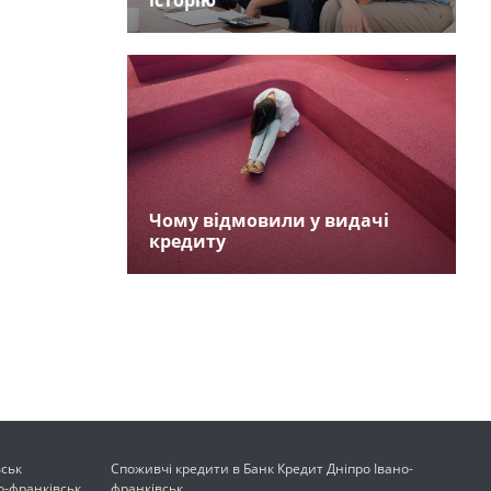
історію
Чому відмовили у видачі
кредиту
вськ
Споживчі кредити в Банк Кредит Дніпро Івано-
о-франківськ
франківськ