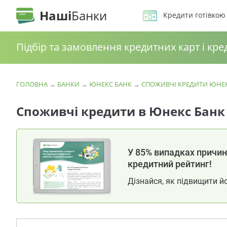
Наші
Банки
Кредити готівкою
Підбір та замовлення кредитних карт і кре
ГОЛОВНА
→
БАНКИ
→
ЮНЕКС БАНК
→
СПОЖИВЧІ КРЕДИТИ ЮНЕ
Споживчі кредити в Юнекс Банк
У 85% випадках причина
кредитний рейтинг!
Дізнайся, як підвищити й