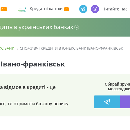
Кредитні картки
Читайте нас
дитів в українських банках
КС БАНК
→
СПОЖИВЧІ КРЕДИТИ В ЮНЕКС БАНК ІВАНО-ФРАНКІВСЬК
 Івано-франківськ
Обирай зруч
 відмов в кредиті - це
мессендже
ого, та отримати бажану позику