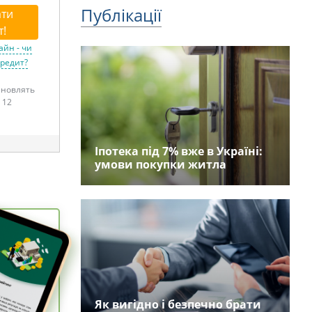
Публікації
ти
т!
айн - чи
кредит?
тановлять
 12
Іпотека під 7% вже в Україні:
умови покупки житла
Як вигідно і безпечно брати