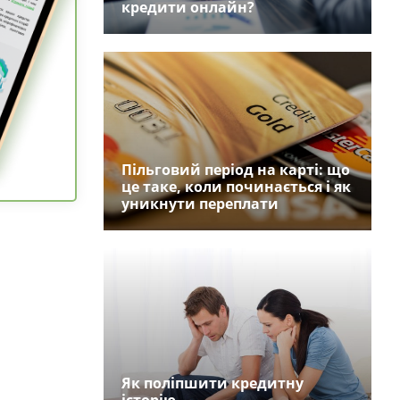
кредити онлайн?
Пільговий період на карті: що
це таке, коли починається і як
уникнути переплати
Як поліпшити кредитну