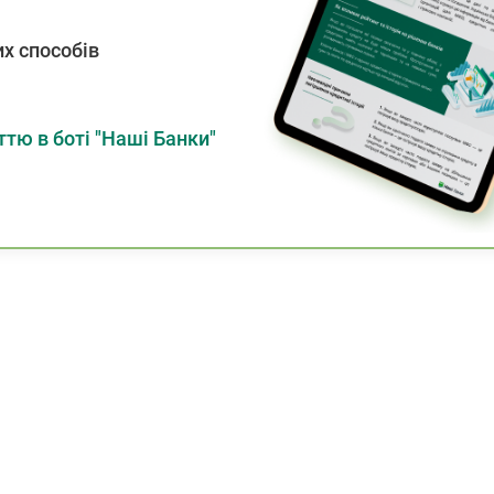
х способів
тю в боті "Наші Банки"