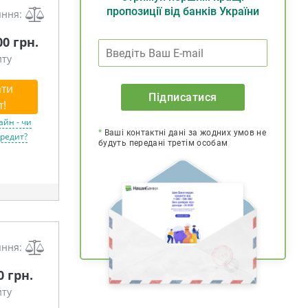
пропозиції від банків України
яння:
00 грн.
иту
ти
Підписатися
т!
айн - чи
*
Ваші контактні дані за жодних умов не
кредит?
будуть передані третім особам
яння:
0 грн.
иту