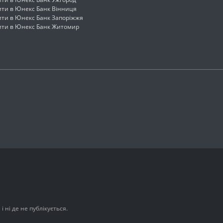
ити в Юнекс Банк Вінниця
ити в Юнекс Банк Запоріжжя
ити в Юнекс Банк Житомир
 ні де не публікується.