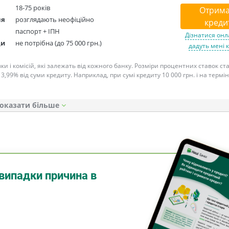
18-75 років
Отрима
ня
розглядають неофіційно
креди
паспорт + ІПН
Дізнатися онл
ди
не потрібна (до 75 000 грн.)
дадуть мені 
ки і комісій, які залежать від кожного банку. Розміри процентних ставок с
 3,99% від суми кредиту. Наприклад, при сумі кредиту 10 000 грн. і на термін
оказати
випадки причина в