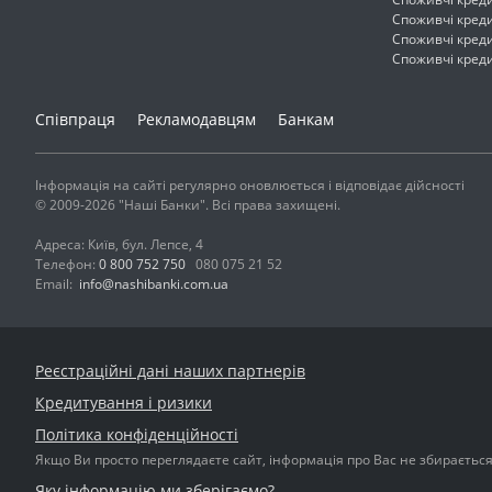
Споживчі кред
Споживчі кред
Споживчі кред
Співпраця
Рекламодавцям
Банкам
Інформація на сайті регулярно оновлюється і відповідає дійсності
© 2009-2026 "Наші Банки". Всі права захищені.
Адреса: Київ, бул. Лепсе, 4
Телефон:
0 800 752 750
080 075 21 52
Email:
info@nashibanki.com.ua
Реєстраційні дані наших партнерів
Кредитування і ризики
Політика конфіденційності
Якщо Ви просто переглядаєте сайт, інформація про Вас не збирається і
Яку інформацію ми зберігаємо?