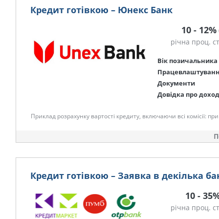
Кредит готівкою – Юнекс Банк
10 - 12%
річна проц. с
Вік позичальника
Працевлаштуван
Документи
Довідка про дохо
Приклад розрахунку вартості кредиту, включаючи всі комісії: при с
П
Кредит готівкою – Заявка в декілька ба
10 - 35
річна проц. с