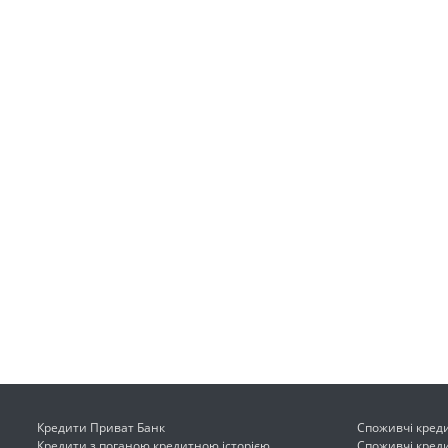
Кредити Приват Банк
Споживчі кред
Кредити з поганою кредитною історією
Споживчі креди