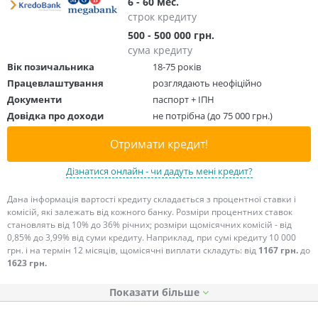
6 - 60 мес.
строк кредиту
500 - 500 000 грн.
сума кредиту
Вік позичальника
18-75 років
Працевлаштування
розглядають неофіційно
Документи
паспорт + ІПН
Довідка про доходи
не потрібна (до 75 000 грн.)
Отримати кредит!
Дізнатися онлайн - чи дадуть мені кредит?
Дана інформація вартості кредиту складається з процентної ставки і
комісій, які залежать від кожного банку. Розміри процентних ставок
становлять від 10% до 36% річних; розміри щомісячних комісій - від
0,85% до 3,99% від суми кредиту. Наприклад, при сумі кредиту 10 000
грн. і на термін 12 місяців, щомісячні виплати складуть: від
1167 грн.
до
1623 грн.
Показати