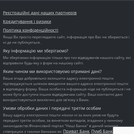
Реєстраційні дані наших партнерів
Кредитування і ризики
Політика конфіденційності
Якщо Ви просто переглядаєте сайт, інформація про Вас не збирається і
ні де не публікується.
Яку інформацію ми зберігаємо?
Ми зберігаємо інформацію тільки про тих відвідувачів нашого сайту, які
відправили будь-яку з форм на нашому сайті.
Яким чином ми використовуємо отримані дані?
Ваша згода добровільно залишити адресу електронної пошти
підтверджується шляхом введення вашого адреси електронної пошти
в відповідну форму. Ваша особиста інформація ніде не публікується і не
може бути доступна іншим відвідувачам сайту. Ваші контактні дані
використовуються виключно для зв'язку з Вами.
Умови обробки даних і передачі третім особам
Вашу адресу електронної пошти ніколи ні за яких умов не будуть
передані третім особам, за винятком випадків, згаданих у чинному
законодавстві.Фінансовий портал "Наші Банки" в даний момент
Приват Банк
Пумб Банк
Ідея
співпрацює з такими банками як:
,
,