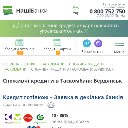
Телефонуйте
Рус
безкоштовно
Наші
Банки
0 800 752 750
Укр
7:00-23:00 Пн-Нд
Підбір та замовлення кредитних карт і кредитів в
українських банках
Кредити готівкою
Кредитні картки
Читайте нас
Меню
ГОЛОВНА
→
БАНКИ
→
ТАСКОМБАНК
→
СПОЖИВЧІ КРЕДИТИ
ТАСКОМБАНК
→
СПОЖИВЧІ КРЕДИТИ В ТАСКОМБАНК БЕРДЯНСЬК
Споживчі кредити в Таскомбанк Бердянськ
Кредит готівкою – Заявка в декілька банків
Додати у порівняння:
10 - 35%
річна проц. ставка