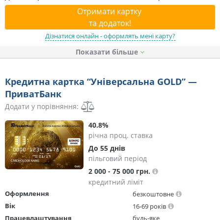
Отримати картку
та додаток!
Дізнатися онлайн - оформлять мені карту?
Показати
Кредитна картка “Універсальна GOLD” —
ПриватБанк
Додати у порівняння:
40.8%
річна проц. ставка
До 55 днів
пільговий період
2 000 - 75 000 грн.
кредитний ліміт
Оформлення
безкоштовне
Вік
16-69 років
Працевлаштування
будь-яке