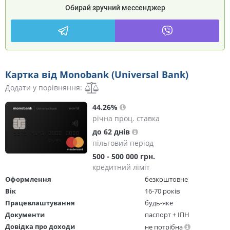
Обирай зручний мессенджер
Картка від Monobank (Universal Bank)
Додати у порівняння:
44.26%
річна проц. ставка
до 62 днів
пільговий період
500 - 500 000 грн.
кредитний ліміт
Оформлення
безкоштовне
Вік
16-70 років
Працевлаштування
будь-яке
Документи
паспорт + ІПН
Довідка про доходи
не потрібна