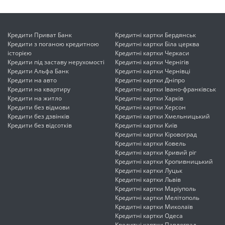
Кредити Приват Банк
Кредитні картки Бердянськ
Кредити з поганою кредитною
Кредитні картки Біла церква
історією
Кредитні картки Черкаси
Кредити під заставу нерухомості
Кредитні картки Чернігів
Кредити Альфа Банк
Кредитні картки Чернівці
Кредити на авто
Кредитні картки Дніпро
Кредити на квартиру
Кредитні картки Івано-франківськ
Кредити на житло
Кредитні картки Харків
Кредити без відмови
Кредитні картки Херсон
Кредити без дзвінків
Кредитні картки Хмельницький
Кредити без відсотків
Кредитні картки Київ
Кредитні картки Кіровоград
Кредитні картки Ковель
Кредитні картки Кривий ріг
Кредитні картки Кропивницький
Кредитні картки Луцьк
Кредитні картки Львів
Кредитні картки Маріуполь
Кредитні картки Мелітополь
Кредитні картки Миколаїв
Кредитні картки Одеса
Кредитні картки Павлоград