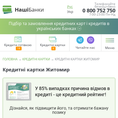
Телефонуйте
Рус
безкоштовно
Наші
Банки
0 800 752 750
Укр
7:00-23:00 Пн-Нд
Підбір та замовлення кредитних карт і кредитів в
українських банках
Кредити готівкою
Кредитні картки
Читайте нас
Меню
ГОЛОВНА
→
КРЕДИТНІ КАРТКИ
→
КРЕДИТНІ КАРТКИ ЖИТОМИР
Кредитні картки Житомир
У 85% випадках причина відмов в
кредиті - це кредитний рейтинг!
Дізнайся, як підвищити його, та отримати бажану
позику