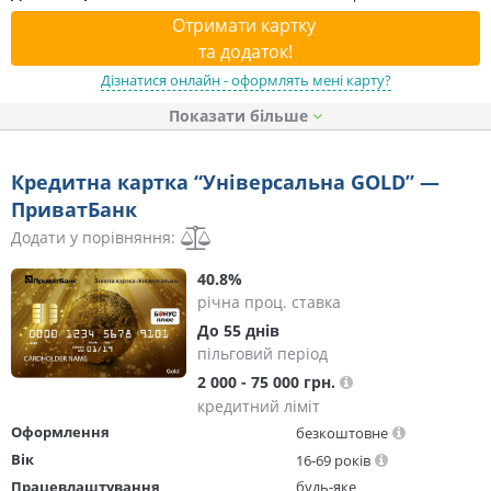
Отримати картку
та додаток!
Дізнатися онлайн - оформлять мені карту?
Показати
Кредитна картка “Універсальна GOLD” —
ПриватБанк
Додати у порівняння:
40.8%
річна проц. ставка
До 55 днів
пільговий період
2 000 - 75 000 грн.
кредитний ліміт
Оформлення
безкоштовне
Вік
16-69 років
Працевлаштування
будь-яке