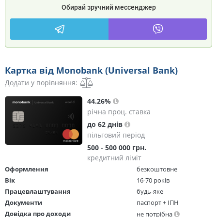
Обирай зручний мессенджер
Картка від Monobank (Universal Bank)
Додати у порівняння:
44.26%
річна проц. ставка
до 62 днів
пільговий період
500 - 500 000 грн.
кредитний ліміт
Оформлення
безкоштовне
Вік
16-70 років
Працевлаштування
будь-яке
Документи
паспорт + ІПН
Довідка про доходи
не потрібна