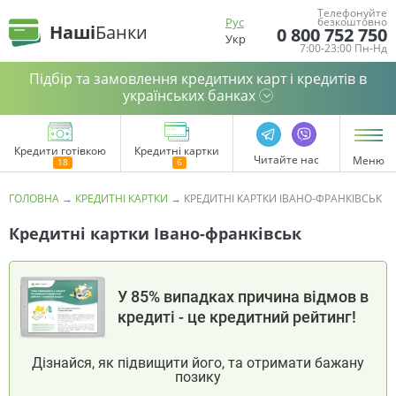
Телефонуйте
Рус
безкоштовно
Наші
Банки
0 800 752 750
Укр
7:00-23:00 Пн-Нд
Підбір та замовлення кредитних карт і кредитів в
українських банках
Кредити готівкою
Кредитні картки
Читайте нас
Меню
ГОЛОВНА
→
КРЕДИТНІ КАРТКИ
→
КРЕДИТНІ КАРТКИ ІВАНО-ФРАНКІВСЬК
Кредитні картки Івано-франківськ
У 85% випадках причина відмов в
кредиті - це кредитний рейтинг!
Дізнайся, як підвищити його, та отримати бажану
позику