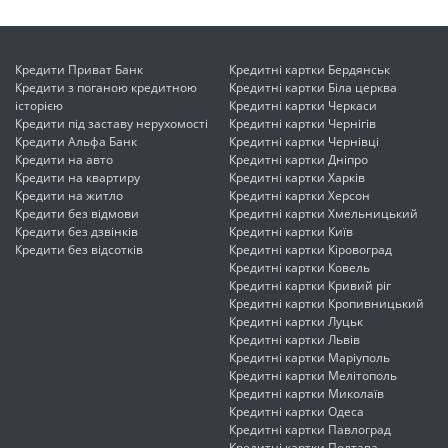
Кредити Приват Банк
Кредитні картки Бердянськ
Кредити з поганою кредитною
Кредитні картки Біла церква
історією
Кредитні картки Черкаси
Кредити під заставу нерухомості
Кредитні картки Чернігів
Кредити Альфа Банк
Кредитні картки Чернівці
Кредити на авто
Кредитні картки Дніпро
Кредити на квартиру
Кредитні картки Харків
Кредити на житло
Кредитні картки Херсон
Кредити без відмови
Кредитні картки Хмельницький
Кредити без дзвінків
Кредитні картки Київ
Кредити без відсотків
Кредитні картки Кіровоград
Кредитні картки Ковель
Кредитні картки Кривий ріг
Кредитні картки Кропивницький
Кредитні картки Луцьк
Кредитні картки Львів
Кредитні картки Маріуполь
Кредитні картки Мелітополь
Кредитні картки Миколаїв
Кредитні картки Одеса
Кредитні картки Павлоград
Кредитні картки Полтава