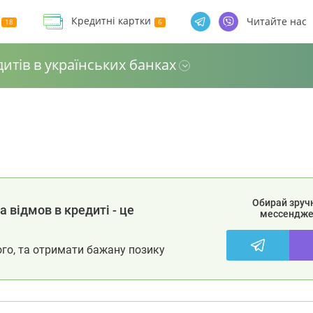
Кредитні картки
Читайте нас
дитів в українських банках
Обирай зруч
 відмов в кредиті - це
мессендже
ого, та отримати бажану позику