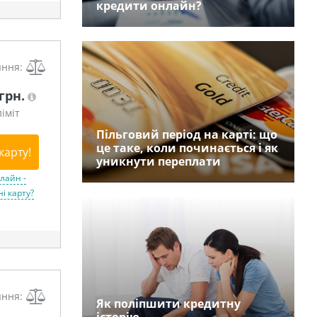
кредити онлайн?
яння:
 грн.
іміт
Пільговий період на карті: що
це таке, коли починається і як
карту!
уникнути переплати
лайн -
і карту?
яння:
Як поліпшити кредитну