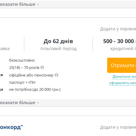
оказати
Додати у порівн
До 62 днів
500 - 30 000
тавка
пільговий період
кредитний л
безкоштовно
Отримати 
25(18) – 70 років
ня
офіційне або пенсіонер
Дізнатися он
паспорт + ІПН
оформлять мен
ди
не потрібна (до 20 000 грн.)
оказати
Конкорд”
Додати у порівн