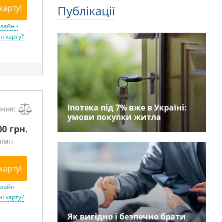
Публікації
карту!
лайн -
і карту?
Іпотека під 7% вже в Україні:
яння:
умови покупки житла
00 грн.
іміт
карту!
лайн -
і карту?
Як вигідно і безпечно брати