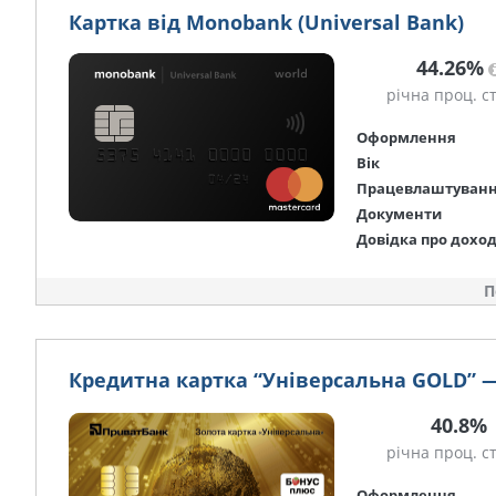
Картка від Monobank (Universal Bank)
44.26%
річна проц. с
Оформлення
Вік
Працевлаштуван
Документи
Довідка про дохо
П
Кредитна картка “Універсальна GOLD” 
40.8%
річна проц. с
Оформлення