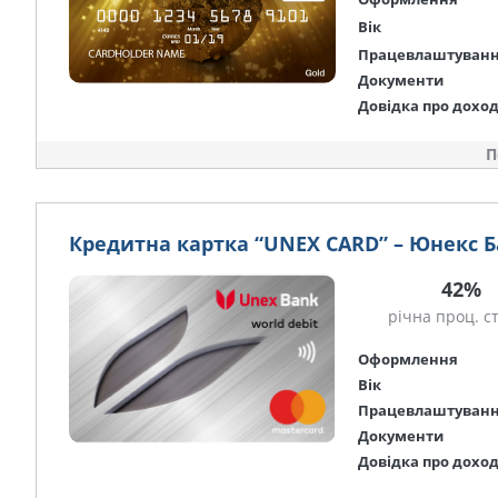
Вік
Працевлаштуван
Документи
Довідка про дохо
П
Кредитна картка “UNEX CARD” – Юнекс 
42%
річна проц. с
Оформлення
Вік
Працевлаштуван
Документи
Довідка про дохо