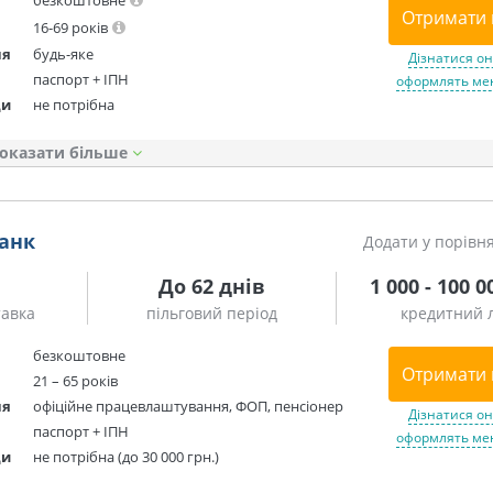
безкоштовне
Отримати 
16-69 років
ня
будь-яке
Дізнатися он
паспорт + ІПН
оформлять мен
ди
не потрібна
оказати
Банк
Додати у порівн
До 62 днів
1 000 - 100 0
тавка
пільговий період
кредитний л
безкоштовне
Отримати 
21 – 65 років
ня
офіційне працевлаштування, ФОП, пенсіонер
Дізнатися он
паспорт + ІПН
оформлять мен
ди
не потрібна (до 30 000 грн.)