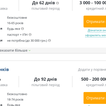
До 62 днів
3 000 - 100 0
тавка
пільговий період
кредитний л
безкоштовне
Отримати 
16-65 років
ня
будь-яке
Дізнатися он
паспорт + ІПН
оформлять мен
ди
не потрібна (до 30 000 грн.)
оказати
нків
Додати у порівн
%
До 92 днів
500 - 200 00
тавка
пільговий період
кредитний л
безкоштовно
Отримати 
18-74 років
ня
будь-яке