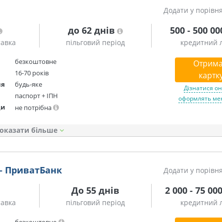
Додати у порівн
до 62 днів
500 - 500 00
тавка
пільговий період
кредитний л
безкоштовне
Отрима
16-70 років
картк
ня
будь-яке
та додат
Дізнатися он
паспорт + ІПН
оформлять мен
ди
не потрібна
оказати
— ПриватБанк
Додати у порівн
До 55 днів
2 000 - 75 00
тавка
пільговий період
кредитний л