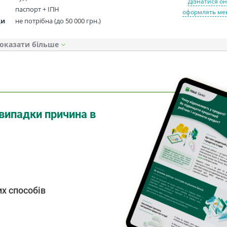
Дізнатися он
паспорт + ІПН
оформлять мен
ди
не потрібна (до 50 000 грн.)
оказати
випадки причина в
х способів