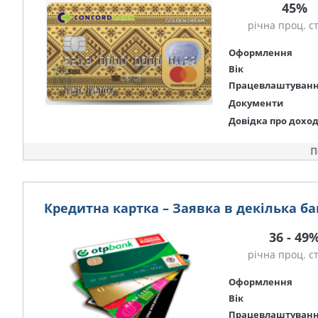
45%
річна проц. с
Оформлення
Вік
Працевлаштуван
Документи
Довідка про дохо
П
Кредитна картка – Заявка в декілька ба
36 - 49
річна проц. с
Оформлення
Вік
Працевлаштуван