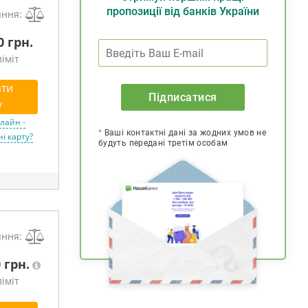
пропозиції від банків України
яння:
0 грн.
іміт
ти
Підписатися
у
ок!
лайн -
*
Ваші контактні дані за жодних умов не
і карту?
будуть передані третім особам
яння:
0 грн.
іміт