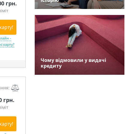
історію
00 грн.
іміт
карту!
лайн -
і карту?
Чому відмовили у видачі
кредиту
яння:
0 грн.
іміт
карту!