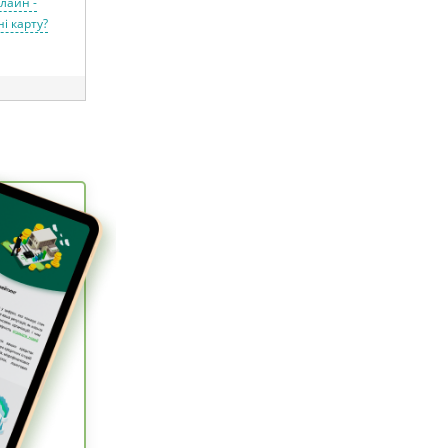
лайн -
і карту?