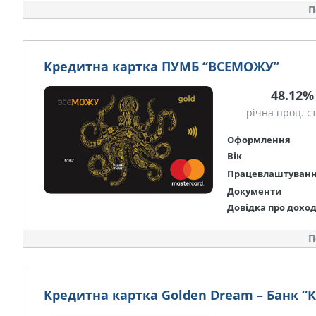
П
Кредитна картка ПУМБ “ВСЕМОЖУ”
48.12%
річна проц. с
Оформлення
Вік
Працевлаштуван
Документи
Довідка про дохо
П
Кредитна картка Golden Dream – Банк “