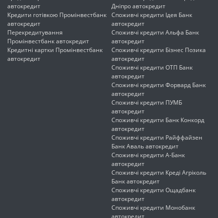
автокредит
Дніпро автокредит
Кредити готівкою Промінвестбанк
Споживчі кредити Ідея Банк
автокредит
автокредит
Перекредитування
Споживчі кредити Альфа Банк
Промінвестбанк автокредит
автокредит
Кредитні картки Промінвестбанк
Споживчі кредити Бізнес Позика
автокредит
автокредит
Споживчі кредити ОТП Банк
автокредит
Споживчі кредити Форвард Банк
автокредит
Споживчі кредити ПУМБ
автокредит
Споживчі кредити Банк Конкорд
автокредит
Споживчі кредити Райффайзен
Банк Аваль автокредит
Споживчі кредити А-Банк
автокредит
Споживчі кредити Креді Агріколь
Банк автокредит
Споживчі кредити Ощадбанк
автокредит
Споживчі кредити Монобанк
автокредит