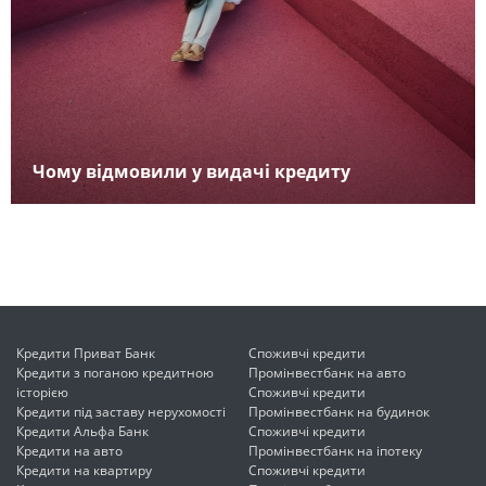
Чому відмовили у видачі кредиту
Кредити Приват Банк
Споживчі кредити
Кредити з поганою кредитною
Промінвестбанк на авто
історією
Споживчі кредити
Кредити під заставу нерухомості
Промінвестбанк на будинок
Кредити Альфа Банк
Споживчі кредити
Кредити на авто
Промінвестбанк на іпотеку
Кредити на квартиру
Споживчі кредити