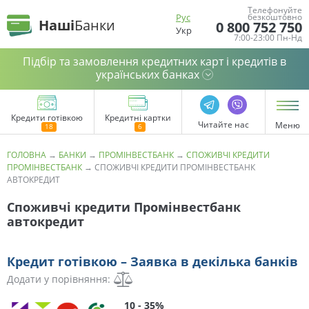
Телефонуйте
Рус
безкоштовно
Наші
Банки
0 800 752 750
Укр
7:00-23:00 Пн-Нд
Підбір та замовлення кредитних карт і кредитів в
українських банках
Кредити готівкою
Кредитні картки
Читайте нас
Меню
ГОЛОВНА
→
БАНКИ
→
ПРОМІНВЕСТБАНК
→
СПОЖИВЧІ КРЕДИТИ
ПРОМІНВЕСТБАНК
→
СПОЖИВЧІ КРЕДИТИ ПРОМІНВЕСТБАНК
АВТОКРЕДИТ
Споживчі кредити Промінвестбанк
автокредит
Кредит готівкою – Заявка в декілька банків
Додати у порівняння:
10 - 35%