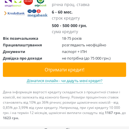
річна проц. ставка
6 - 60 мес.
строк кредиту
500 - 500 000 грн.
сума кредиту
Вік позичальника
18-75 років
Працевлаштування
розглядають неофіційно
Документи
паспорт + ІПН
Довідка про доходи
не потрібна (до 75 000 грн.)
Отримати кредит!
Дізнатися онлайн - чи дадуть мені кредит?
Дана інформація вартості кредиту складається з процентної ставки і
комісій, які залежать від кожного банку. Розміри процентних ставок
становлять від 10% до 36% річних; розміри щомісячних комісій - від
0,85% до 3,99% від суми кредиту. Наприклад, при сумі кредиту 10 000
грн. і на термін 12 місяців, щомісячні виплати складуть: від
1167 грн.
до
1623 грн.