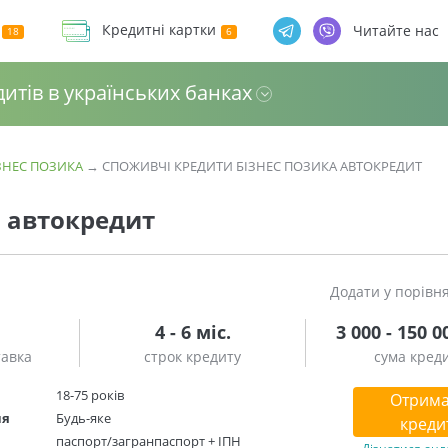
Кредитні картки
Читайте нас
дитів в українських банках
ЗНЕС ПОЗИКА
→
СПОЖИВЧІ КРЕДИТИ БІЗНЕС ПОЗИКА АВТОКРЕДИТ
а автокредит
Додати у порівн
4 - 6 міс.
3 000 - 150 0
тавка
строк кредиту
сума кред
18-75 років
Отрима
ня
Будь-яке
креди
паспорт/загранпаспорт + ІПН