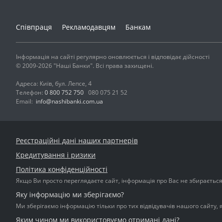
Співпраця
Рекламодавцям
Банкам
Інформація на сайті регулярно оновлюється і відповідає дійсності
© 2009-2026 "Наші Банки". Всі права захищені.
Адреса: Київ, бул. Лепсе, 4
Телефон:
0 800 752 750
080 075 21 52
Email:
info@nashibanki.com.ua
Реєстраційні дані наших партнерів
Кредитування і ризики
Політика конфіденційності
Якщо Ви просто переглядаєте сайт, інформація про Вас не збирається і
Яку інформацію ми зберігаємо?
Ми зберігаємо інформацію тільки про тих відвідувачів нашого сайту, 
Яким чином ми використовуємо отримані дані?