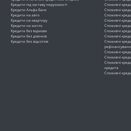
Кредити під заставу нерухомості
Споживчі креди
Кредити Альфа Банк
Споживчі креди
Кредити на авто
Споживчі креди
Кредити на квартиру
Споживчі креди
Кредити на житло
Споживчі кред
Кредити без відмови
Споживчі креди
Кредити без дзвінків
Споживчі креди
Кредити без відсотків
Споживчі креди
рефінансуванн
Споживчі креди
Споживчі креди
Споживчі креди
кредита
Споживчі креди