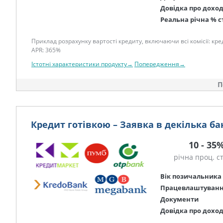
Довідка про дохо
Реальна річна % с
Приклад розрахунку вартості кредиту, включаючи всі комісії: креди
APR: 365%
Істотні характеристики продукту→
Попередження→
П
Кредит готівкою – Заявка в декілька ба
10 - 35
річна проц. с
Вік позичальника
Працевлаштуван
Документи
Довідка про дохо