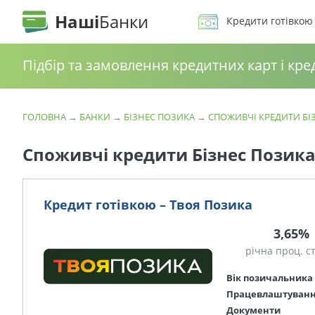
Наші
Банки
Кредити готівкою
Підбір та замовлення кредитних карт і кре
ГОЛОВНА
→
БАНКИ
→
БІЗНЕС ПОЗИКА
→
СПОЖИВЧІ КРЕДИТИ БІ
Споживчі кредити Бізнес Позик
Кредит готівкою – Твоя Позика
3,65%
річна проц. с
Вік позичальника
Працевлаштуван
Документи