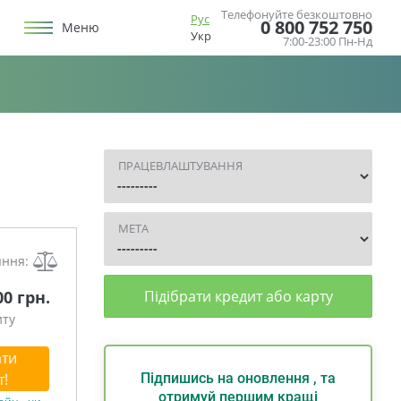
Телефонуйте безкоштовно
Рус
0 800 752 750
Меню
Укр
7:00-23:00 Пн-Нд
ПРАЦЕВЛАШТУВАННЯ
МЕТА
яння:
00 грн.
Підібрати кредит або карту
иту
ти
т!
Підпишись на оновлення , та
отримуй першим кращі