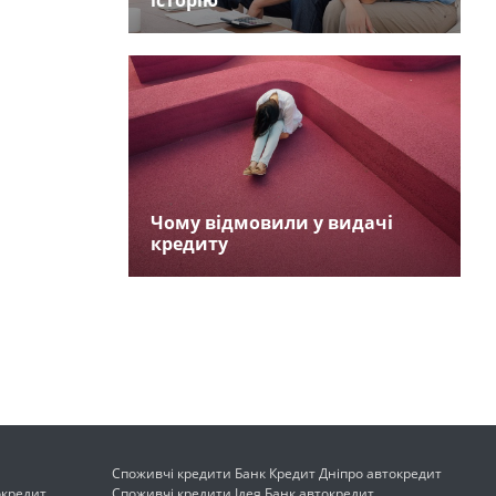
історію
Чому відмовили у видачі
кредиту
Споживчі кредити Банк Кредит Дніпро автокредит
окредит
Споживчі кредити Ідея Банк автокредит