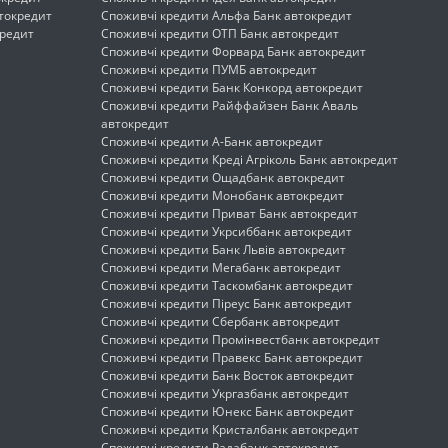
токредит
Споживчі кредити Альфа Банк автокредит
кредит
Споживчі кредити ОТП Банк автокредит
Споживчі кредити Форвард Банк автокредит
Споживчі кредити ПУМБ автокредит
Споживчі кредити Банк Конкорд автокредит
Споживчі кредити Райффайзен Банк Аваль
автокредит
Споживчі кредити А-Банк автокредит
Споживчі кредити Креді Агріколь Банк автокредит
Споживчі кредити Ощадбанк автокредит
Споживчі кредити Монобанк автокредит
Споживчі кредити Приват Банк автокредит
Споживчі кредити Укрсиббанк автокредит
Споживчі кредити Банк Львів автокредит
Споживчі кредити Мегабанк автокредит
Споживчі кредити Таскомбанк автокредит
Споживчі кредити Піреус Банк автокредит
Споживчі кредити Сбербанк автокредит
Споживчі кредити Промінвестбанк автокредит
Споживчі кредити Правекс Банк автокредит
Споживчі кредити Банк Восток автокредит
Споживчі кредити Укргазбанк автокредит
Споживчі кредити Юнекс Банк автокредит
Споживчі кредити Кристалбанк автокредит
Споживчі кредити Радабанк автокредит