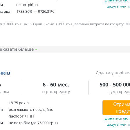
Дізнатися онл
ди
не потрібна
дадуть мені 
тавка
1733,86% — 9726,31%
т 3000 грн. на 113 днів – комісія: 600 грн., загальні витрати по кредиту:
30
оказати
нків
Додати у порівн
%
6 - 60 мес.
500 - 500 00
тавка
строк кредиту
сума кред
18-75 років
Отрима
ня
розглядають неофіційно
креди
паспорт + ІПН
Дізнатися онл
ди
не потрібна (до 75 000 грн.)
дадуть мені 