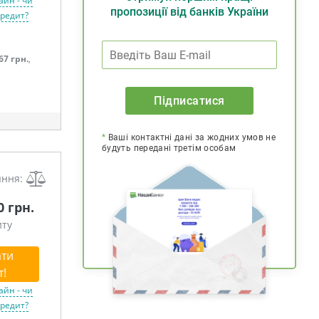
айн - чи
пропозиції від банків України
кредит?
67 грн.
,
Підписатися
*
Ваші контактні дані за жодних умов не
будуть передані третім особам
яння:
0 грн.
иту
ти
т!
айн - чи
кредит?