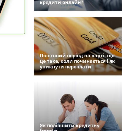
кредити онлайн?
Пільговий період на карті: що
це таке, коли починається і як
уникнути переплати
Як поліпшити кредитну