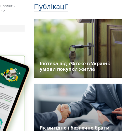
Публікації
тановлять
 12
Іпотека під 7% вже в Україні:
умови покупки житла
Як вигідно і безпечно брати