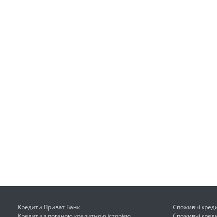
Кредити Приват Банк
Споживчі креди
Кредити з поганою кредитною історією
Споживчі креди