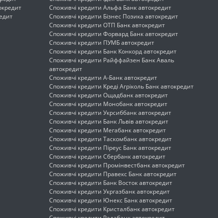
окредит
Споживчі кредити Альфа Банк автокредит
редит
Споживчі кредити Бізнес Позика автокредит
Споживчі кредити ОТП Банк автокредит
Споживчі кредити Форвард Банк автокредит
Споживчі кредити ПУМБ автокредит
Споживчі кредити Банк Конкорд автокредит
Споживчі кредити Райффайзен Банк Аваль
автокредит
Споживчі кредити А-Банк автокредит
Споживчі кредити Креді Агріколь Банк автокредит
Споживчі кредити Ощадбанк автокредит
Споживчі кредити Монобанк автокредит
Споживчі кредити Укрсиббанк автокредит
Споживчі кредити Банк Львів автокредит
Споживчі кредити Мегабанк автокредит
Споживчі кредити Таскомбанк автокредит
Споживчі кредити Піреус Банк автокредит
Споживчі кредити Сбербанк автокредит
Споживчі кредити Промінвестбанк автокредит
Споживчі кредити Правекс Банк автокредит
Споживчі кредити Банк Восток автокредит
Споживчі кредити Укргазбанк автокредит
Споживчі кредити Юнекс Банк автокредит
Споживчі кредити Кристалбанк автокредит
Споживчі кредити Радабанк автокредит