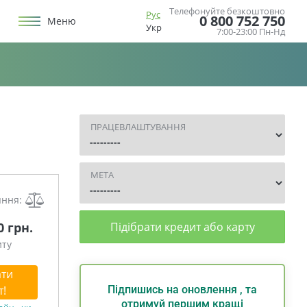
Телефонуйте безкоштовно
Рус
0 800 752 750
Меню
Укр
7:00-23:00 Пн-Нд
ПРАЦЕВЛАШТУВАННЯ
МЕТА
яння:
0 грн.
Підібрати кредит або карту
иту
ти
т!
Підпишись на оновлення , та
отримуй першим кращі