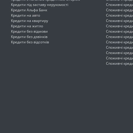
Кредити під заставу нерухомості
Споживчі креди
Кредити Альфа Банк
Споживчі кред
Кредити на авто
Споживчі креди
Кредити на квартиру
Споживчі креди
Кредити на житло
Споживчі кред
Кредити без відмови
Споживчі кред
Кредити без дзвінків
Споживчі кред
Кредити без відсотків
Споживчі кред
Споживчі кред
Споживчі кред
Споживчі кред
Споживчі кред