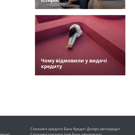
історію
Чому відмовили у видачі
кредиту
Споживчі кредити Банк Кредит Дніпро автокредит
кредит
Споживчі кредити Ідея Банк автокредит