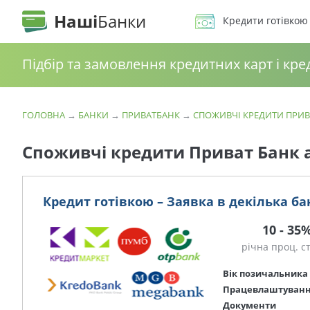
Наші
Банки
Кредити готівкою
Підбір та замовлення кредитних карт і кре
ГОЛОВНА
→
БАНКИ
→
ПРИВАТБАНК
→
СПОЖИВЧІ КРЕДИТИ ПРИВ
Споживчі кредити Приват Банк 
Кредит готівкою – Заявка в декілька ба
10 - 35
річна проц. с
Вік позичальника
Працевлаштуван
Документи