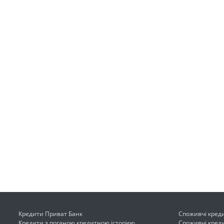
Кредити Приват Банк
Споживчі креди
Кредити з поганою кредитною історією
Споживчі кред