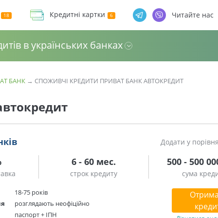
Кредитні картки
Читайте нас
дитів в українських банках
АТ БАНК
→
СПОЖИВЧІ КРЕДИТИ ПРИВАТ БАНК АВТОКРЕДИТ
автокредит
нків
Додати у порівн
%
6 - 60 мес.
500 - 500 00
тавка
строк кредиту
сума кред
18-75 років
Отрима
ня
розглядають неофіційно
креди
паспорт + ІПН