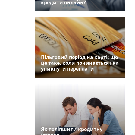
кредити онлайн?
Пільговий період на карті: що
це таке, коли починається і як
уникнути переплати
Як поліпшити кредитну