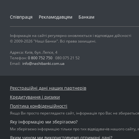
Співпраця
Рекламодавцям
Банкам
Інформація на сайті регулярно оновлюється і відповідає дійсності
© 2009-2026 "Наші Банки". Всі права захищені.
Адреса: Київ, бул. Лепсе, 4
Телефон:
0 800 752 750
080 075 21 52
Email:
info@nashibanki.com.ua
Реєстраційні дані наших партнерів
Кредитування і ризики
Політика конфіденційності
Якщо Ви просто переглядаєте сайт, інформація про Вас не збирається і
Яку інформацію ми зберігаємо?
Ми зберігаємо інформацію тільки про тих відвідувачів нашого сайту, 
Яким чином ми використовуємо отримані дані?