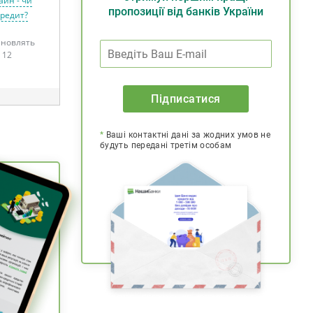
айн - чи
пропозиції від банків України
кредит?
тановлять
 12
Підписатися
*
Ваші контактні дані за жодних умов не
будуть передані третім особам