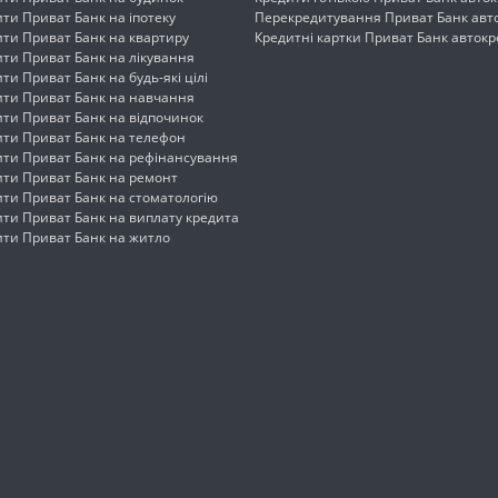
ти Приват Банк на іпотеку
Перекредитування Приват Банк авт
ити Приват Банк на квартиру
Кредитні картки Приват Банк авток
ти Приват Банк на лікування
ти Приват Банк на будь-які цілі
ити Приват Банк на навчання
ити Приват Банк на відпочинок
ити Приват Банк на телефон
ити Приват Банк на рефінансування
ити Приват Банк на ремонт
ити Приват Банк на стоматологію
ити Приват Банк на виплату кредита
ити Приват Банк на житло