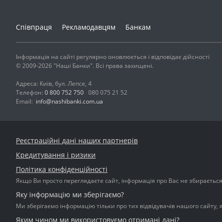
Співпраця
Рекламодавцям
Банкам
Інформація на сайті регулярно оновлюється і відповідає дійсності
© 2009-2026 "Наші Банки". Всі права захищені.
Адреса: Київ, бул. Лепсе, 4
Телефон:
0 800 752 750
080 075 21 52
Email:
info@nashibanki.com.ua
Реєстраційні дані наших партнерів
Кредитування і ризики
Політика конфіденційності
Якщо Ви просто переглядаєте сайт, інформація про Вас не збирається і
Яку інформацію ми зберігаємо?
Ми зберігаємо інформацію тільки про тих відвідувачів нашого сайту, 
Яким чином ми використовуємо отримані дані?