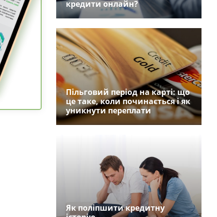
кредити онлайн?
Пільговий період на карті: що
це таке, коли починається і як
уникнути переплати
Як поліпшити кредитну