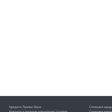
Кредити Приват Банк
Споживчі кред
Кредити з поганою кредитною історією
Споживчі кред