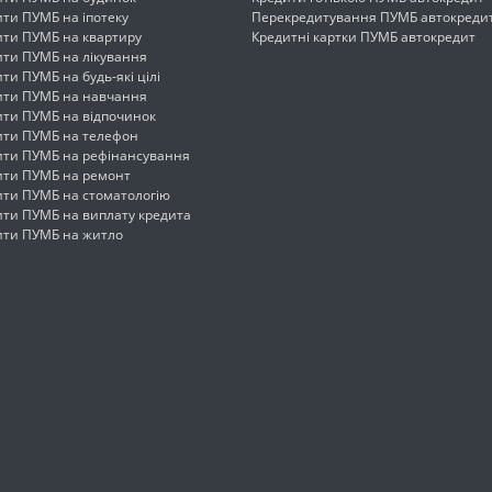
ти ПУМБ на іпотеку
Перекредитування ПУМБ автокреди
ити ПУМБ на квартиру
Кредитні картки ПУМБ автокредит
ити ПУМБ на лікування
ти ПУМБ на будь-які цілі
ити ПУМБ на навчання
ити ПУМБ на відпочинок
ити ПУМБ на телефон
ити ПУМБ на рефінансування
ити ПУМБ на ремонт
ити ПУМБ на стоматологію
ити ПУМБ на виплату кредита
ити ПУМБ на житло