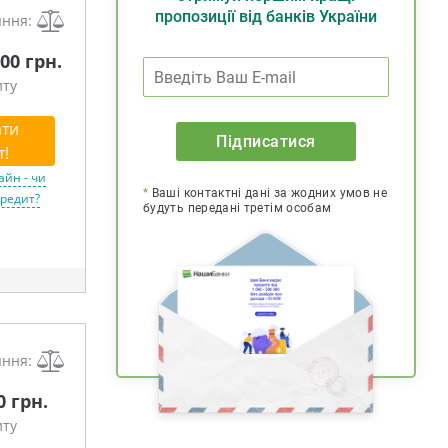
пропозиції від банків України
яння:
00 грн.
иту
ти
Підписатися
т!
айн - чи
*
Ваші контактні дані за жодних умов не
кредит?
будуть передані третім особам
яння:
0 грн.
иту