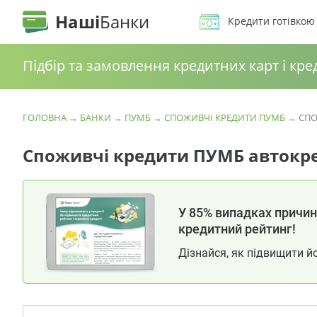
Наші
Банки
Кредити готівкою
Підбір та замовлення кредитних карт і кре
ГОЛОВНА
→
БАНКИ
→
ПУМБ
→
СПОЖИВЧІ КРЕДИТИ ПУМБ
→
СПО
Споживчі кредити ПУМБ автокр
У 85% випадках причина
кредитний рейтинг!
Дізнайся, як підвищити й