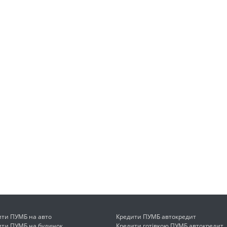
ити ПУМБ на авто
Кредити ПУМБ автокредит
ити ПУМБ на будинок
Кредити готівкою ПУМБ автокредит