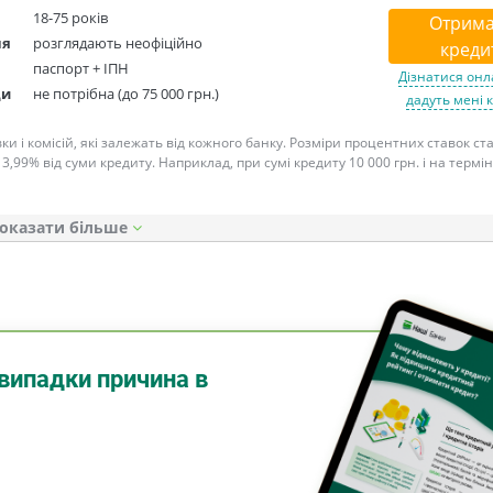
18-75 років
Отрима
ня
розглядають неофіційно
креди
паспорт + ІПН
Дізнатися онл
ди
не потрібна (до 75 000 грн.)
дадуть мені 
ки і комісій, які залежать від кожного банку. Розміри процентних ставок с
 3,99% від суми кредиту. Наприклад, при сумі кредиту 10 000 грн. і на термін
оказати
випадки причина в