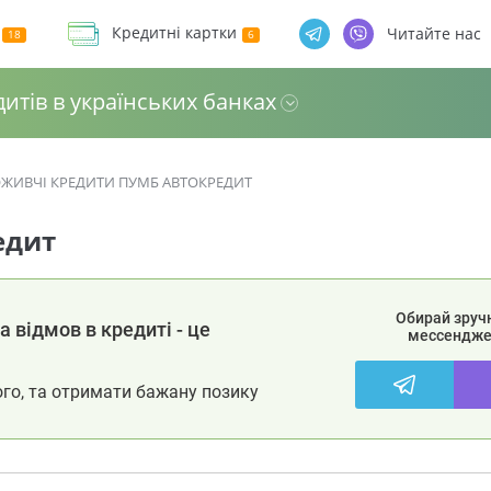
Кредитні картки
Читайте нас
дитів в українських банках
ЖИВЧІ КРЕДИТИ ПУМБ АВТОКРЕДИТ
едит
Обирай зруч
 відмов в кредиті - це
мессендже
ого, та отримати бажану позику