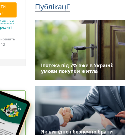
Публікації
ти
т!
айн - чи
кредит?
тановлять
 12
Іпотека під 7% вже в Україні:
умови покупки житла
Як вигідно і безпечно брати