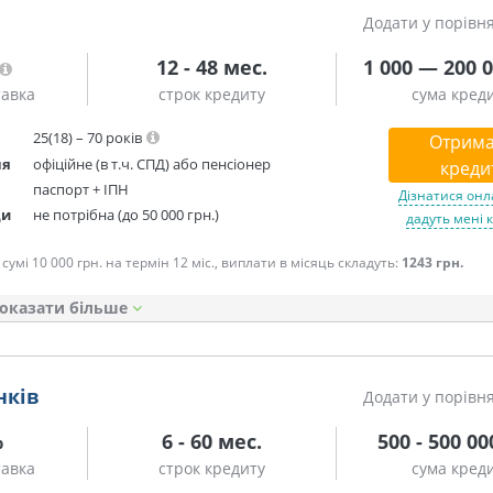
Додати у порівн
12 - 48 мес.
1 000 — 200 0
тавка
строк кредиту
сума кред
25(18) – 70 років
Отрима
ня
офіційне (в т.ч. СПД) або пенсіонер
креди
паспорт + ІПН
Дізнатися онл
ди
не потрібна (до 50 000 грн.)
дадуть мені 
сумі 10 000 грн. на термін 12 міс., виплати в місяць складуть:
1243 грн.
оказати
нків
Додати у порівн
%
6 - 60 мес.
500 - 500 00
тавка
строк кредиту
сума кред