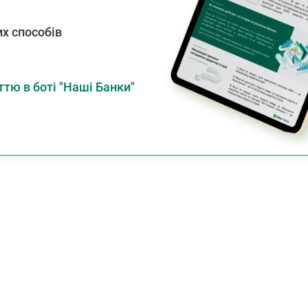
х способів
тю в боті "Наші Банки"