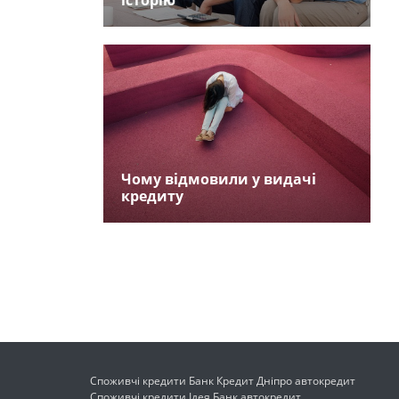
історію
Чому відмовили у видачі
кредиту
Споживчі кредити Банк Кредит Дніпро автокредит
Споживчі кредити Ідея Банк автокредит