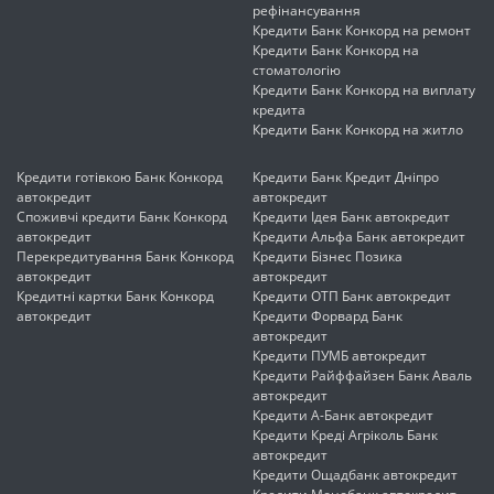
рефінансування
Кредити Банк Конкорд на ремонт
Кредити Банк Конкорд на
стоматологію
Кредити Банк Конкорд на виплату
кредита
Кредити Банк Конкорд на житло
Кредити готівкою Банк Конкорд
Кредити Банк Кредит Дніпро
автокредит
автокредит
Споживчі кредити Банк Конкорд
Кредити Ідея Банк автокредит
автокредит
Кредити Альфа Банк автокредит
Перекредитування Банк Конкорд
Кредити Бізнес Позика
автокредит
автокредит
Кредитні картки Банк Конкорд
Кредити ОТП Банк автокредит
автокредит
Кредити Форвард Банк
автокредит
Кредити ПУМБ автокредит
Кредити Райффайзен Банк Аваль
автокредит
Кредити А-Банк автокредит
Кредити Креді Агріколь Банк
автокредит
Кредити Ощадбанк автокредит