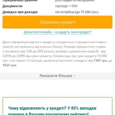
Документи
паспорт + ІПН
Довідка про доходи
не потрібна (до 75 000 грн.)
Отримати кредит!
Дізнатися онлайн - чи дадуть мені кредит?
Дана інформація вартості кредиту складається з процентної ставки і
комісій, які залежать від кожного банку. Розміри процентних ставок
становлять від 10% до 36% річних; розміри щомісячних комісій - від
0,85% до 3,99% від суми кредиту. Наприклад, при сумі кредиту 10 000
грн. і на термін 12 місяців, щомісячні виплати складуть: від
1167 грн.
до
1623 грн.
Показати
Чому відмовляють у кредиті? У 85% випадки
причина в Вашому кредитному рейтингу!