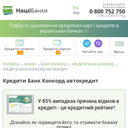
Телефонуйте
Рус
безкоштовно
Наші
Банки
0 800 752 750
Укр
7:00-23:00 Пн-Нд
Підбір та замовлення кредитних карт і кредитів в
українських банках
Кредити готівкою
Кредитні картки
Читайте нас
Меню
ГОЛОВНА
→
БАНКИ
→
БАНК КОНКОРД
→
КРЕДИТИ БАНК КОНКОРД
→
КРЕДИТИ БАНК КОНКОРД АВТОКРЕДИТ
Кредити Банк Конкорд автокредит
У 85% випадках причина відмов в
кредиті - це кредитний рейтинг!
Дізнайся, як підвищити його, та отримати бажану
позику