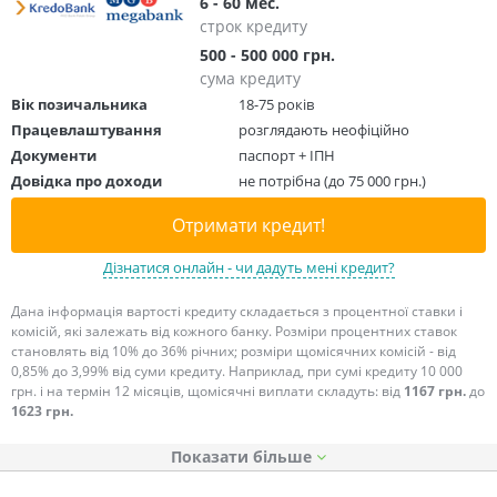
6 - 60 мес.
строк кредиту
500 - 500 000 грн.
сума кредиту
Вік позичальника
18-75 років
Працевлаштування
розглядають неофіційно
Документи
паспорт + ІПН
Довідка про доходи
не потрібна (до 75 000 грн.)
Отримати кредит!
Дізнатися онлайн - чи дадуть мені кредит?
Дана інформація вартості кредиту складається з процентної ставки і
комісій, які залежать від кожного банку. Розміри процентних ставок
становлять від 10% до 36% річних; розміри щомісячних комісій - від
0,85% до 3,99% від суми кредиту. Наприклад, при сумі кредиту 10 000
грн. і на термін 12 місяців, щомісячні виплати складуть: від
1167 грн.
до
1623 грн.
Показати