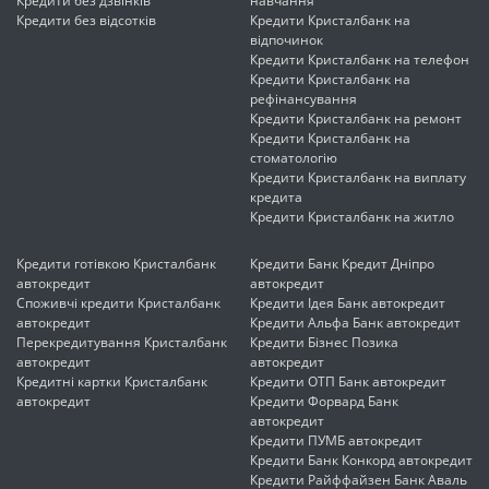
Кредити без дзвінків
навчання
Кредити без відсотків
Кредити Кристалбанк на
відпочинок
Кредити Кристалбанк на телефон
Кредити Кристалбанк на
рефінансування
Кредити Кристалбанк на ремонт
Кредити Кристалбанк на
стоматологію
Кредити Кристалбанк на виплату
кредита
Кредити Кристалбанк на житло
Кредити готівкою Кристалбанк
Кредити Банк Кредит Дніпро
автокредит
автокредит
Споживчі кредити Кристалбанк
Кредити Ідея Банк автокредит
автокредит
Кредити Альфа Банк автокредит
Перекредитування Кристалбанк
Кредити Бізнес Позика
автокредит
автокредит
Кредитні картки Кристалбанк
Кредити ОТП Банк автокредит
автокредит
Кредити Форвард Банк
автокредит
Кредити ПУМБ автокредит
Кредити Банк Конкорд автокредит
Кредити Райффайзен Банк Аваль