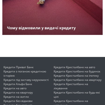
Чому відмовили у видачі кредиту
Кредити Приват Банк
Кредити Кристалбанк на авто
Кредити з поганою кредитною
Кредити Кристалбанк на будинок
історією
Кредити Кристалбанк на іпотеку
Кредити під заставу нерухомості
Кредити Кристалбанк на квартиру
Кредити Альфа Банк
Кредити Кристалбанк на
Кредити на авто
лікування
Кредити на квартиру
Кредити Кристалбанк на будь-які
Кредити на житло
цілі
Кредити без відмови
Кредити Кристалбанк на