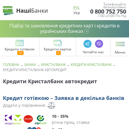
Телефонуйте
Рус
безкоштовно
Наші
Банки
0 800 752 750
Укр
7:00-23:00 Пн-Нд
Підбір та замовлення кредитних карт і кредитів в
українських банках
Кредити готівкою
Кредитні картки
Читайте нас
Меню
ГОЛОВНА
→
БАНКИ
→
КРИСТАЛБАНК
→
КРЕДИТИ КРИСТАЛБАНК
→
КРЕДИТИ КРИСТАЛБАНК АВТОКРЕДИТ
Кредити Кристалбанк автокредит
Кредит готівкою – Заявка в декілька банків
Додати у порівняння:
10 - 35%
річна проц. ставка