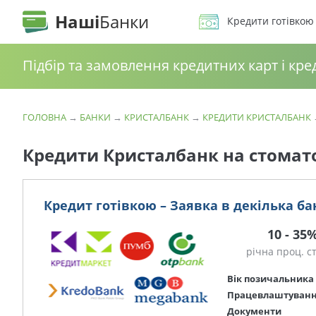
Наші
Банки
Кредити готівкою
Підбір та замовлення кредитних карт і кре
ГОЛОВНА
→
БАНКИ
→
КРИСТАЛБАНК
→
КРЕДИТИ КРИСТАЛБАНК
Кредити Кристалбанк на стомат
Кредит готівкою – Заявка в декілька ба
10 - 35
річна проц. с
Вік позичальника
Працевлаштуван
Документи