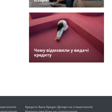
історію
Чому відмовили у видачі
кредиту
томатологію
Кредити Банк Кредит Дніпро на стоматологію
томатологію
Кредити Ідея Банк на стоматологію