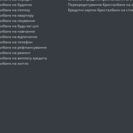
албанк на будинок
Перекредитування Кристалбанк на 
лбанк на іпотеку
Кредитні картки Кристалбанк на сто
албанк на квартиру
албанк на лікування
лбанк на будь-які цілі
албанк на навчання
албанк на відпочинок
албанк на телефон
албанк на рефінансування
албанк на ремонт
албанк на виплату кредита
албанк на житло