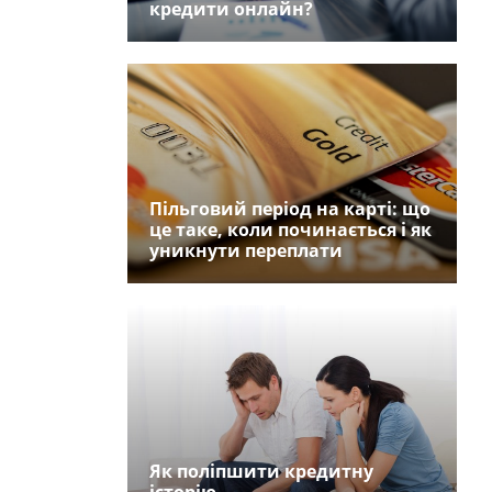
кредити онлайн?
Пільговий період на карті: що
це таке, коли починається і як
уникнути переплати
Як поліпшити кредитну