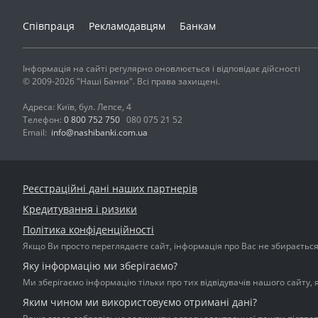
Співпраця
Рекламодавцям
Банкам
Інформація на сайті регулярно оновлюється і відповідає дійсності
© 2009-2026 "Наші Банки". Всі права захищені.
Адреса: Київ, бул. Лепсе, 4
Телефон:
0 800 752 750
080 075 21 52
Email:
info@nashibanki.com.ua
Реєстраційні дані наших партнерів
Кредитування і ризики
Політика конфіденційності
Якщо Ви просто переглядаєте сайт, інформація про Вас не збирається і
Яку інформацію ми зберігаємо?
Ми зберігаємо інформацію тільки про тих відвідувачів нашого сайту, 
Яким чином ми використовуємо отримані дані?