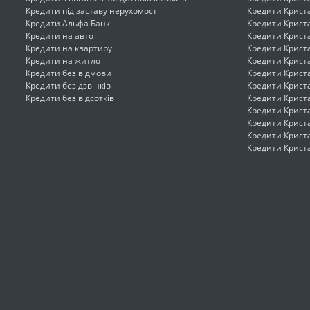
Кредити під заставу нерухомості
Кредити Крист
Кредити Альфа Банк
Кредити Криста
Кредити на авто
Кредити Крист
Кредити на квартиру
Кредити Крист
Кредити на житло
Кредити Криста
Кредити без відмови
Кредити Крист
Кредити без дзвінків
Кредити Крист
Кредити без відсотків
Кредити Крист
Кредити Крист
Кредити Крист
Кредити Крист
Кредити Крист