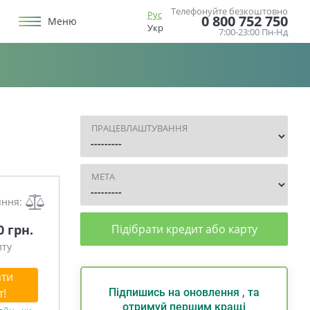
Телефонуйте безкоштовно
Рус
0 800 752 750
Меню
Укр
7:00-23:00 Пн-Нд
ПРАЦЕВЛАШТУВАННЯ
МЕТА
яння:
0 грн.
Підібрати кредит або карту
иту
ти
т!
Підпишись на оновлення , та
отримуй першим кращі