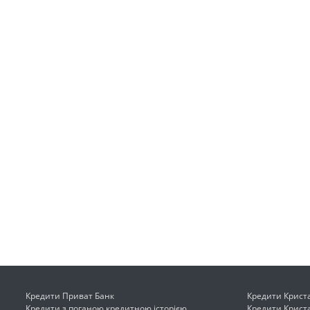
Кредити Приват Банк
Кредити Крист
Кредити з поганою кредитною історією
Кредити Крист