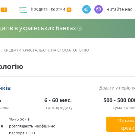
Кредитні картки
Читайте нас
дитів в українських банках
→
КРЕДИТИ КРИСТАЛБАНК НА СТОМАТОЛОГІЮ
ологію
нків
Додати у порівн
%
6 - 60 мес.
500 - 500 00
тавка
строк кредиту
сума кред
18-75 років
Отрима
ня
розглядають неофіційно
креди
паспорт + ІПН