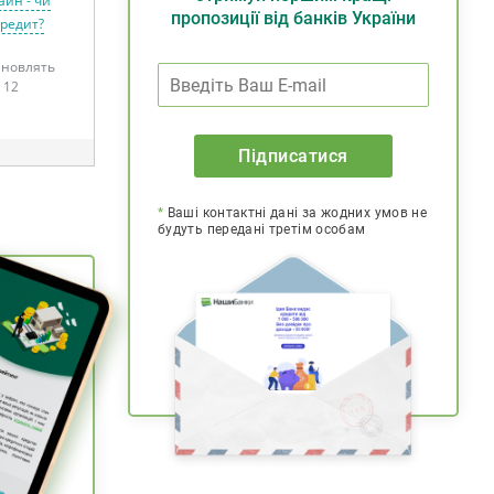
айн - чи
пропозиції від банків України
кредит?
тановлять
 12
Підписатися
*
Ваші контактні дані за жодних умов не
будуть передані третім особам