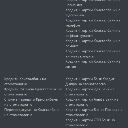
навчання
Кредитні картки Кристалбанк на
відпочинок
Кредитні картки Кристалбанк на
телефон
Кредитні картки Кристалбанк на
рефінансування
Кредитні картки Кристалбанк на
ремонт
Кредитні картки Кристалбанк на
виплату кредита
Кредитні картки Кристалбанк на
житло
Кредити Кристалбанк на
Кредитні картки Банк Кредит
стоматологію
Дніпро на стоматологію
Кредити готівкою Кристалбанк на
Кредитні картки Ідея Банк на
стоматологію
стоматологію
Споживчі кредити Кристалбанк
Кредитні картки Альфа Банк на
на стоматологію
стоматологію
Перекредитування Кристалбанк
Кредитні картки Бізнес Позика на
на стоматологію
стоматологію
Кредитні картки ОТП Банк на
стоматологію