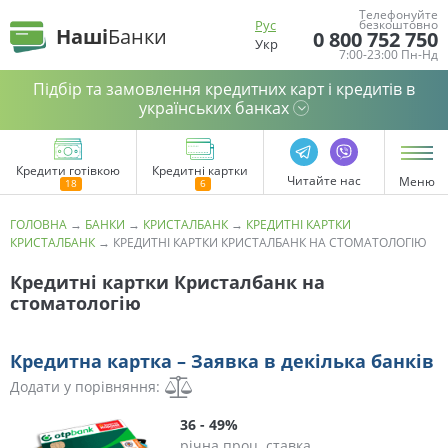
Телефонуйте
Рус
безкоштовно
Наші
Банки
0 800 752 750
Укр
7:00-23:00 Пн-Нд
Підбір та замовлення кредитних карт і кредитів в
українських банках
Кредити готівкою
Кредитні картки
Читайте нас
Меню
ГОЛОВНА
→
БАНКИ
→
КРИСТАЛБАНК
→
КРЕДИТНІ КАРТКИ
КРИСТАЛБАНК
→
КРЕДИТНІ КАРТКИ КРИСТАЛБАНК НА СТОМАТОЛОГІЮ
Кредитні картки Кристалбанк на
стоматологію
Кредитна картка – Заявка в декілька банків
Додати у порівняння:
36 - 49%
річна проц. ставка