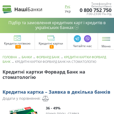
Телефонуйте
Рус
безкоштовно
Наші
Банки
0 800 752 750
Укр
7:00-23:00 Пн-Нд
Підбір та замовлення кредитних карт і кредитів в
українських банках
Кредити готівкою
Кредитні картки
Читайте нас
Меню
ГОЛОВНА
→
БАНКИ
→
ФОРВАРД БАНК
→
КРЕДИТНІ КАРТКИ ФОРВАРД
БАНК
→
КРЕДИТНІ КАРТКИ ФОРВАРД БАНК НА СТОМАТОЛОГІЮ
Кредитні картки Форвард Банк на
стоматологію
Кредитна картка – Заявка в декілька банків
Додати у порівняння:
36 - 49%
річна проц. ставка