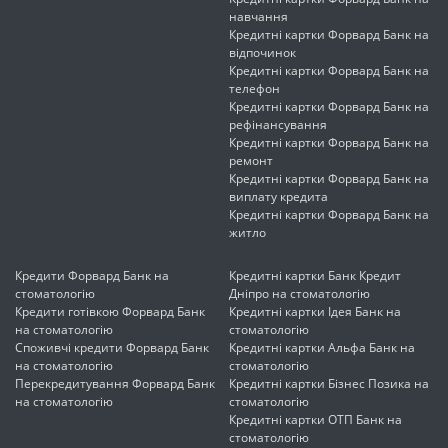
навчання
Кредитні картки Форвард Банк на
відпочинок
Кредитні картки Форвард Банк на
телефон
Кредитні картки Форвард Банк на
рефінансування
Кредитні картки Форвард Банк на
ремонт
Кредитні картки Форвард Банк на
виплату кредита
Кредитні картки Форвард Банк на
житло
Кредити Форвард Банк на
Кредитні картки Банк Кредит
стоматологію
Дніпро на стоматологію
Кредити готівкою Форвард Банк
Кредитні картки Ідея Банк на
на стоматологію
стоматологію
Споживчі кредити Форвард Банк
Кредитні картки Альфа Банк на
на стоматологію
стоматологію
Перекредитування Форвард Банк
Кредитні картки Бізнес Позика на
на стоматологію
стоматологію
Кредитні картки ОТП Банк на
стоматологію