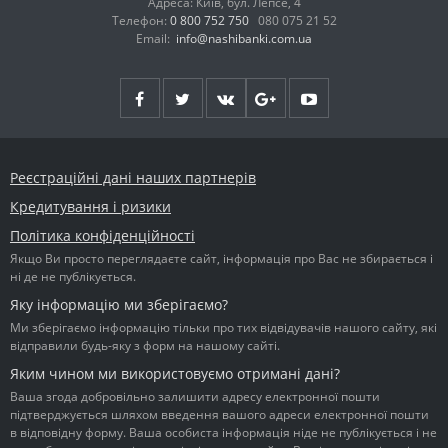
Адреса: Київ, бул. Лепсе, 4
Телефон:
0 800 752 750
080 075 21 52
Email:
info@nashibanki.com.ua
Реєстраційні дані наших партнерів
Кредитування і ризики
Політика конфіденційності
Якщо Ви просто переглядаєте сайт, інформація про Вас не збирається і
ні де не публікується.
Яку інформацію ми зберігаємо?
Ми зберігаємо інформацію тільки про тих відвідувачів нашого сайту, які
відправили будь-яку з форм на нашому сайті.
Яким чином ми використовуємо отримані дані?
Ваша згода добровільно залишити адресу електронної пошти
підтверджується шляхом введення вашого адреси електронної пошти
в відповідну форму. Ваша особиста інформація ніде не публікується і не