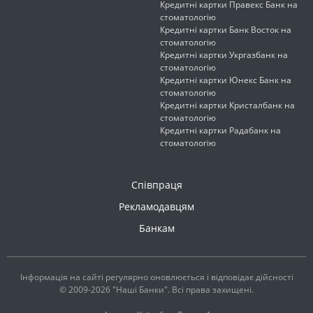
Кредитні картки Правекс Банк на
стоматологію
Кредитні картки Банк Восток на
стоматологію
Кредитні картки Укргазбанк на
стоматологію
Кредитні картки Юнекс Банк на
стоматологію
Кредитні картки Кристалбанк на
стоматологію
Кредитні картки Радабанк на
стоматологію
Співпраця
Рекламодавцям
Банкам
Інформація на сайті регулярно оновлюється і відповідає дійсності
© 2009-2026 "Наші Банки". Всі права захищені.