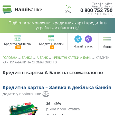
Телефонуйте
Рус
безкоштовно
Наші
Банки
0 800 752 750
Укр
7:00-23:00 Пн-Нд
Підбір та замовлення кредитних карт і кредитів в
українських банках
Кредити готівкою
Кредитні картки
Читайте нас
Меню
ГОЛОВНА
→
БАНКИ
→
А-БАНК
→
КРЕДИТНІ КАРТКИ А-БАНК
→
КРЕДИТНІ
КАРТКИ А-БАНК НА СТОМАТОЛОГІЮ
Кредитні картки А-Банк на стоматологію
Кредитна картка – Заявка в декілька банків
Додати у порівняння:
36 - 49%
річна проц. ставка