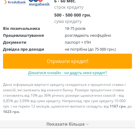
6 - 60 мес.
строк кредиту
500 - 500 000 грн.
сума кредиту
Вік позичальника
18-75 років
Працевлаштування
розглядають неофіційно
Документи
паспорт + ІПН
Довідка про доходи
не потрібна (до 75 000 грн.)
Отримати кредит!
Дізнатися онлайн - чи дадуть мені кредит?
Дана інформація вартості кредиту складається з процентної ставки і
комісій, які залежать від кожного банку. Розміри процентних ставок
становлять від 10% до 36% річних; розміри щомісячних комісій - від
0,85% до 3,99% від суми кредиту. Наприклад, при сумі кредиту 10 000
грн. і на термін 12 місяців, щомісячні виплати складуть: від
1167 грн.
до
1623 грн.
Показати