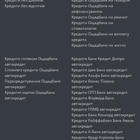
Кредити без дзвінків
Кредити Ощадбанк на телефон
Кредити без відсотків
Кредити Ощадбанк на
рефінансування
Кредити Ощадбанк на ремонт
Кредити Ощадбанк на
стоматологію
Кредити Ощадбанк на виплату
кредита
Кредити Ощадбанк на житло
Кредити готівкою Ощадбанк
Кредити Банк Кредит Дніпро
автокредит
автокредит
Споживчі кредити Ощадбанк
Кредити Ідея Банк автокредит
автокредит
Кредити Альфа Банк автокредит
Перекредитування Ощадбанк
Кредити Бізнес Позика
автокредит
автокредит
Кредитні картки Ощадбанк
Кредити ОТП Банк автокредит
автокредит
Кредити Форвард Банк
автокредит
Кредити ПУМБ автокредит
Кредити Банк Конкорд автокредит
Кредити Райффайзен Банк Аваль
автокредит
Кредити А-Банк автокредит
Кредити Креді Агріколь Банк