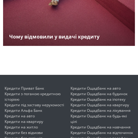
Чому відмовили у видачі кредиту
Кредити Приват Банк
Кредити Ощадбанк на авто
Кредити з поганою кредитною
Кредити Ощадбанк на будинок
історією
Кредити Ощадбанк на іпотеку
Кредити під заставу нерухомості
Кредити Ощадбанк на квартиру
Кредити Альфа Банк
Кредити Ощадбанк на лікування
Кредити на авто
Кредити Ощадбанк на будь-які
Кредити на квартиру
цілі
Кредити на житло
Кредити Ощадбанк на навчання
Кредити без відмови
Кредити Ощадбанк на відпочинок