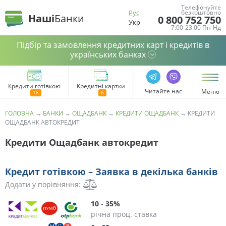
Телефонуйте
Рус
безкоштовно
Наші
Банки
0 800 752 750
Укр
7:00-23:00 Пн-Нд
Підбір та замовлення кредитних карт і кредитів в
українських банках
Кредити готівкою
Кредитні картки
Читайте нас
Меню
ГОЛОВНА
→
БАНКИ
→
ОЩАДБАНК
→
КРЕДИТИ ОЩАДБАНК
→
КРЕДИТИ
ОЩАДБАНК АВТОКРЕДИТ
Кредити Ощадбанк автокредит
Кредит готівкою – Заявка в декілька банків
Додати у порівняння:
10 - 35%
річна проц. ставка