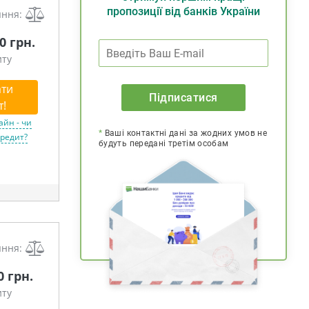
пропозиції від банків України
яння:
00 грн.
иту
ти
Підписатися
т!
айн - чи
*
Ваші контактні дані за жодних умов не
кредит?
будуть передані третім особам
яння:
0 грн.
иту