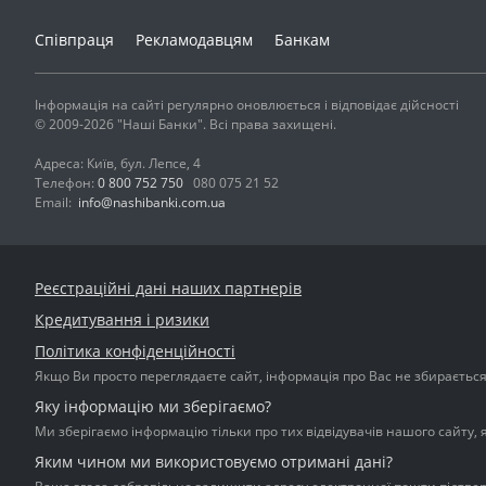
Співпраця
Рекламодавцям
Банкам
Інформація на сайті регулярно оновлюється і відповідає дійсності
© 2009-2026 "Наші Банки". Всі права захищені.
Адреса: Київ, бул. Лепсе, 4
Телефон:
0 800 752 750
080 075 21 52
Email:
info@nashibanki.com.ua
Реєстраційні дані наших партнерів
Кредитування і ризики
Політика конфіденційності
Якщо Ви просто переглядаєте сайт, інформація про Вас не збирається і
Яку інформацію ми зберігаємо?
Ми зберігаємо інформацію тільки про тих відвідувачів нашого сайту, 
Яким чином ми використовуємо отримані дані?