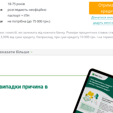
18-75 років
Отрима
ня
розглядають неофіційно
креди
паспорт + ІПН
Дізнатися онл
ди
не потрібна (до 75 000 грн.)
дадуть мені 
ки і комісій, які залежать від кожного банку. Розміри процентних ставок с
 3,99% від суми кредиту. Наприклад, при сумі кредиту 10 000 грн. і на термін
оказати
випадки причина в