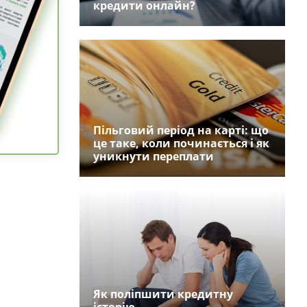
кредити онлайн?
Пільговий період на карті: що
це таке, коли починається і як
уникнути переплати
Як поліпшити кредитну