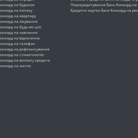
Конкорд на будинок
Перекредитування Банк Конкорд на
онкорд на іпотеку
Кредитні картки Банк Конкорд на ре
онкорд на квартиру
онкорд на лікування
онкорд на будь-які цілі
Конкорд на навчання
онкорд на відпочинок
Конкорд на телефон
Конкорд на рефінансування
онкорд на стоматологію
онкорд на виплату кредита
Конкорд на житло