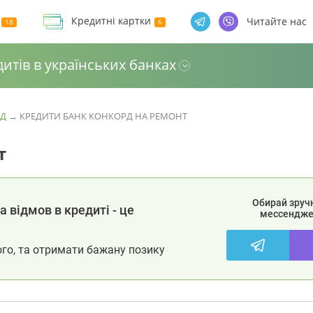
Кредитні картки
Читайте нас
дитів в українських банках
РД
→
КРЕДИТИ БАНК КОНКОРД НА РЕМОНТ
т
Обирай зруч
 відмов в кредиті - це
мессендже
ого, та отримати бажану позику