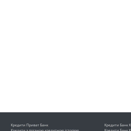
Кредити Приват Банк
Кредити Банк К
Кредити з поганою кредитною історією
Кредити Банк 