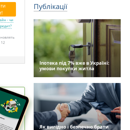
Публікації
ти
т!
айн - чи
кредит?
тановлять
 12
Іпотека під 7% вже в Україні:
умови покупки житла
Як вигідно і безпечно брати