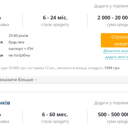
Додати у порівн
%
6 - 24 міс.
2 000 - 20 0
тавка
строк кредиту
сума кред
25-60 років
Отрима
ня
будь-яке
креди
паспорт + ІПН
Дізнатися онл
ди
не потрібна
дадуть мені 
сумі 10 000 грн. на термін 12 міс., виплати в місяць складуть:
1399 грн
.
оказати
нків
Додати у порівн
%
6 - 60 мес.
500 - 500 00
тавка
строк кредиту
сума кред