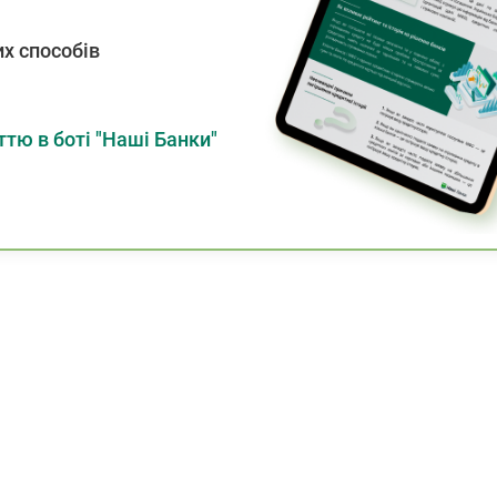
х способів
тю в боті "Наші Банки"