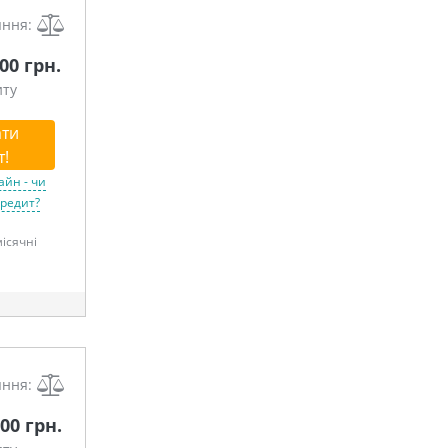
яння:
000 грн.
иту
ти
т!
айн - чи
кредит?
місячні
яння:
00 грн.