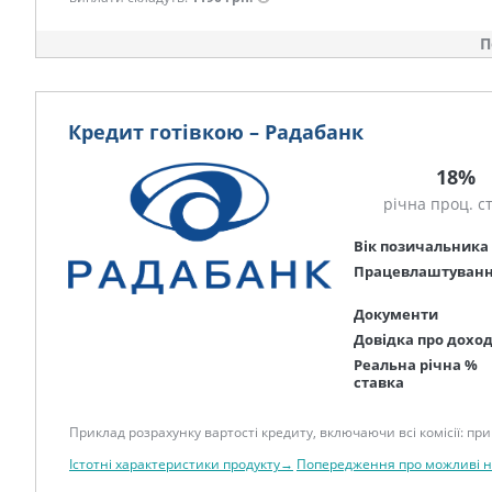
П
Кредит готівкою – Радабанк
18%
річна проц. с
Вік позичальника
Працевлаштуван
Документи
Довідка про дохо
Реальна річна %
ставка
Приклад розрахунку вартості кредиту, включаючи всі комісії: при 
Істотні характеристики продукту→
Попередження про можливі 