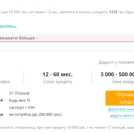
сумі 10 000 грн. на термін 12 міс., виплати в місяць складуть:
1225
грн (Зру
наслідки→
оказати
Додати у порівн
12 - 60 мес.
3 000 - 500 0
тавка
строк кредиту
сума кред
21-70 років
Отрима
ня
будь-яке
креди
паспорт + ІПН
Дізнатися онл
ди
не потрібна (до 200 000 грн.)
дадуть мені 
омісії. Наприклад, при сумі кредиту 10 000 грн. і на термін 12 місяців, що