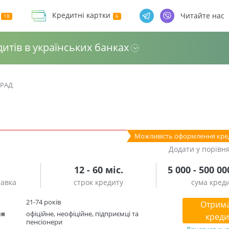
Кредитні картки
Читайте нас
дитів в українських банках
ГРАД
Можливість оформлення кре
Додати у порівн
12 - 60 міс.
5 000 - 500 00
тавка
строк кредиту
сума кред
21-74 років
Отрим
ня
офіційне, неофіційне, підприємці та
креди
пенсіонери