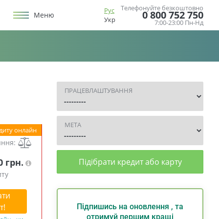
Телефонуйте безкоштовно
Рус
0 800 752 750
Меню
Укр
7:00-23:00 Пн-Нд
ПРАЦЕВЛАШТУВАННЯ
МЕТА
диту онлайн
яння:
0 грн.
Підібрати кредит або карту
иту
ати
т!
Підпишись на оновлення , та
отримуй першим кращі