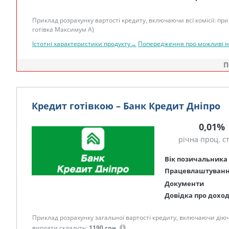
Приклад розрахунку вартості кредиту, включаючи всі комісії: при 
готівка Максимум А)
Істотні характеристики продукту→
Попередження про можливі 
П
Кредит готівкою – Банк Кредит Дніпро
0,01%
річна проц. с
Вік позичальника
Працевлаштуван
Документи
Довідка про дохо
Приклад розрахунку загальної вартості кредиту, включаючи діючі к
виплати складуть:
1190 грн.