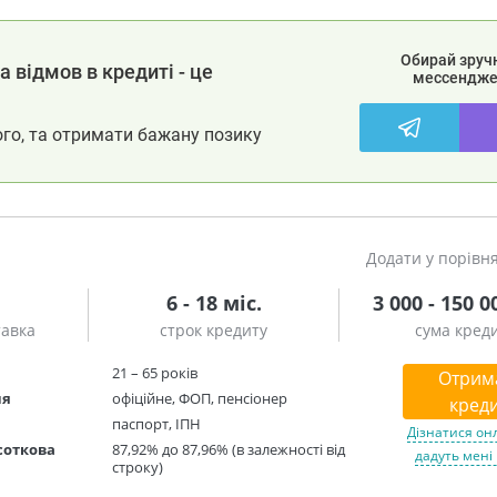
Обирай зруч
 відмов в кредиті - це
мессендже
ого, та отримати бажану позику
Додати у порівн
6 - 18 міс.
3 000 - 150 0
тавка
строк кредиту
сума кред
21 – 65 років
Отрим
ня
офіційне, ФОП, пенсіонер
креди
паспорт, ІПН
Дізнатися он
соткова
87,92% до 87,96% (в залежності від
дадуть мені
строку)