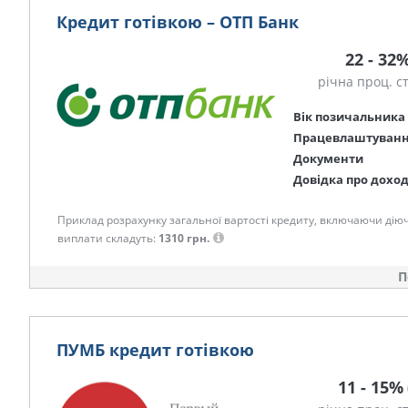
Кредит готівкою – ОТП Банк
22 - 32
річна проц. с
Вік позичальника
Працевлаштуван
Документи
Довідка про дохо
Приклад розрахунку загальної вартості кредиту, включаючи діючі к
виплати складуть:
1310 грн.
П
ПУМБ кредит готівкою
11 - 15%