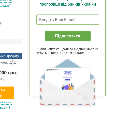
айн - чи
пропозиції від банків України
кредит?
Підписатися
*
Ваші контактні дані за жодних умов не
будуть передані третім особам
ума кредиту
яння:
 000 грн.
иту
ти
т!
айн - чи
кредит?