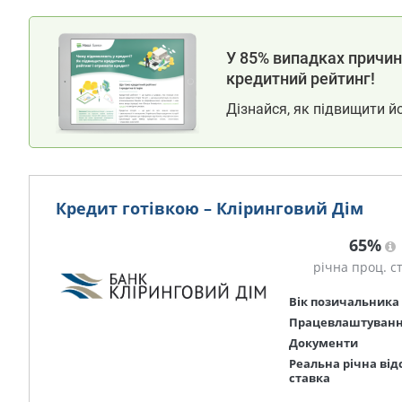
У 85% випадках причина
кредитний рейтинг!
Дізнайся, як підвищити й
Кредит готівкою – Кліринговий Дім
65%
річна проц. с
Вік позичальника
Працевлаштуван
Документи
Реальна річна від
ставка