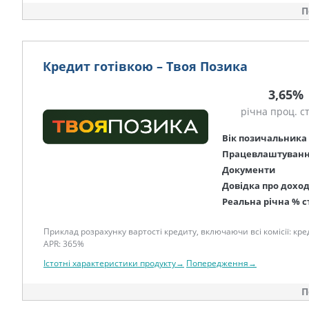
П
Кредит готівкою – Твоя Позика
3,65%
річна проц. с
Вік позичальника
Працевлаштуван
Документи
Довідка про дохо
Реальна річна % с
Приклад розрахунку вартості кредиту, включаючи всі комісії: креди
APR: 365%
Істотні характеристики продукту→
Попередження→
П