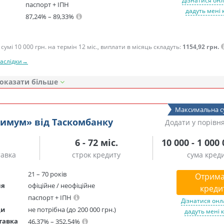
Дізнатися онл
паспорт + ІПН
дадуть мені 
87,24% – 89,33%
сумі 10 000 грн. на термін 12 міс., виплати в місяць складуть:
1154,92 грн.
наслідки→
оказати
Максимальна с
симум» від Таскомбанку
Додати у порівн
6 - 72 міс.
10 000 - 1 000
тавка
строк кредиту
сума кред
21 – 70 років
Отрима
ня
офіційне / неофіційне
креди
паспорт + ІПН
Дізнатися онл
ди
не потрібна (до 200 000 грн.)
дадуть мені 
тавка
46,37% – 352,54%