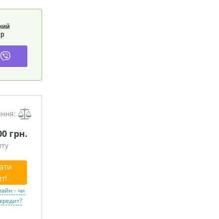
ний
р
яння:
00 грн.
иту
ати
т!
лайн - чи
 кредит?