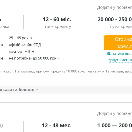
Додати у порівн
%
12 - 60 міс.
20 000 - 250 
тавка
строк кредиту
сума кред
25 – 65 років
Отрима
ня
офіційне або СПД
креди
паспорт + ІПН
Дізнатися онл
ди
не потрібна (до 50 000 грн.)
дадуть мені 
омісії. Наприклад, при сумі кредиту 10 000 грн. і на термін 12 місяців, що
оказати
Додати у порівн
12 - 48 мес.
1 000 — 200 0