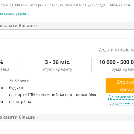
сумі 30 000 грн. на термін 12 міс., виплати в місяць складуть:
3464,77 грн.
ля користувача→
оказати
Додати у порівн
5%
3 - 36 міс.
10 000 - 500 
тавка
строк кредиту
сума кред
21-69 років
Отрима
ня
будь-яке
креди
паспорт + ІПН + технічний паспорт автомобіля
Дізнатися онл
ди
не потрібна
дадуть мені 
оказати