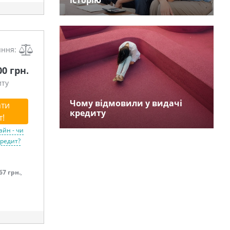
історію
яння:
00 грн.
иту
Чому відмовили у видачі
ти
кредиту
т!
айн - чи
кредит?
67 грн.
,