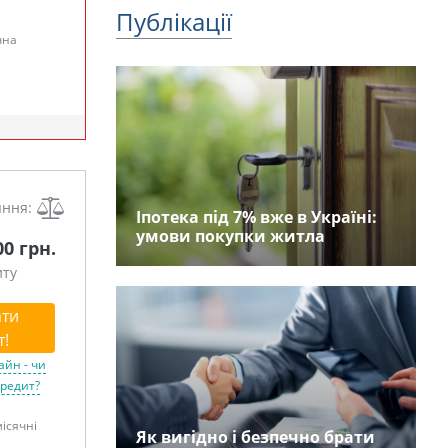
Публікації
чна
яння:
Іпотека під 7% вже в Україні:
умови покупки житла
00 грн.
иту
ти
т!
айн - чи
кредит?
місячні
Як вигідно і безпечно брати