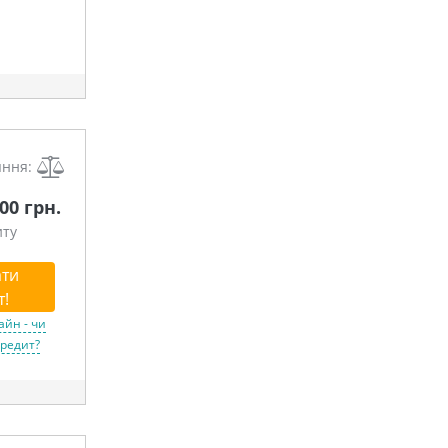
яння:
000 грн.
иту
ти
т!
айн - чи
кредит?