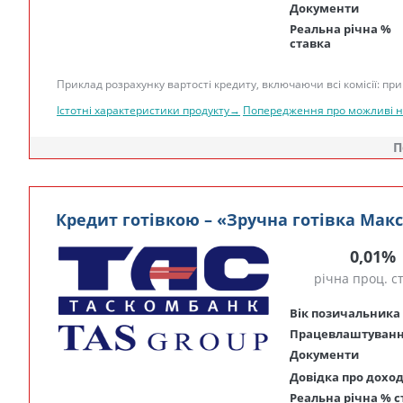
Документи
Реальна річна %
ставка
Приклад розрахунку вартості кредиту, включаючи всі комісії: при 
Істотні характеристики продукту→
Попередження про можливі 
П
Кредит готівкою – «Зручна готівка Мак
0,01%
річна проц. с
Вік позичальника
Працевлаштуван
Документи
Довідка про дохо
Реальна річна % с