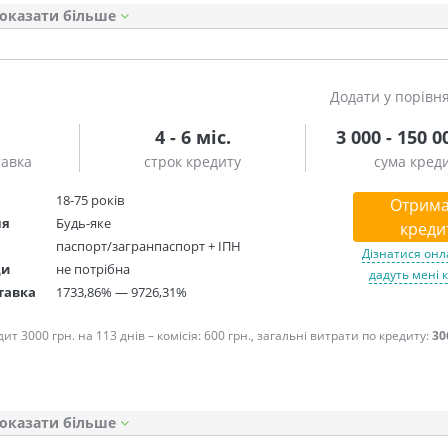
оказати
Додати у порівн
4 - 6 міс.
3 000 - 150 0
тавка
строк кредиту
сума кред
18-75 років
Отрима
ня
Будь-яке
креди
паспорт/загранпаспорт + ІПН
Дізнатися онл
ди
не потрібна
дадуть мені 
тавка
1733,86% — 9726,31%
т 3000 грн. на 113 днів – комісія: 600 грн., загальні витрати по кредиту:
30
оказати