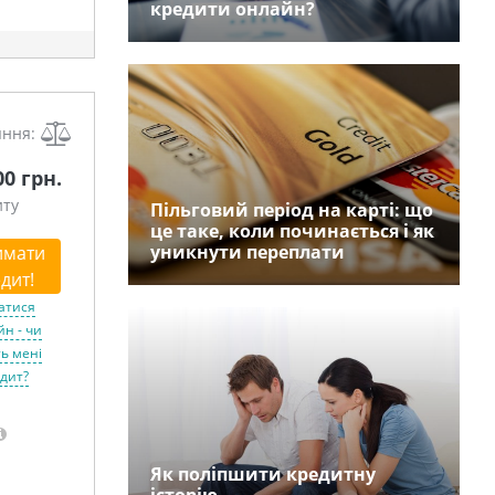
кредити онлайн?
яння:
00 грн.
иту
Пільговий період на карті: що
це таке, коли починається і як
уникнути переплати
имати
дит!
атися
н - чи
ь мені
дит?
Як поліпшити кредитну