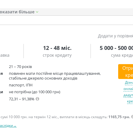
оказати
Додати у порівн
12 - 48 міс.
5 000 - 500 0
тавка
строк кредиту
сума кред
21 – 70 років
Отр
ня
повинен мати постійне місце працевлаштування,
кре
стабільне джерело основних доходів
Дізн
паспорт, ІПН
онлай
ди
не потрібна (до 100 000 грн)
дадут
72,31 – 91,38%
кре
сумі 10 000 грн. на термін 12 міс., виплати в місяць складуть:
1165,75 грн.
наслідки→