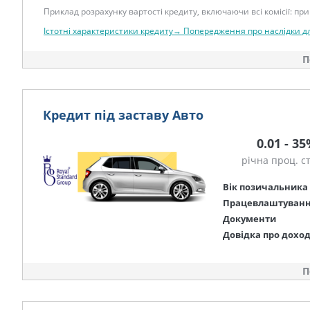
Приклад розрахунку вартості кредиту, включаючи всі комісії: при 
Істотні характеристики кредиту→
Попередження про наслідки д
П
Кредит під заставу Авто
0.01 - 3
річна проц. с
Вік позичальника
Працевлаштуван
Документи
Довідка про дохо
П