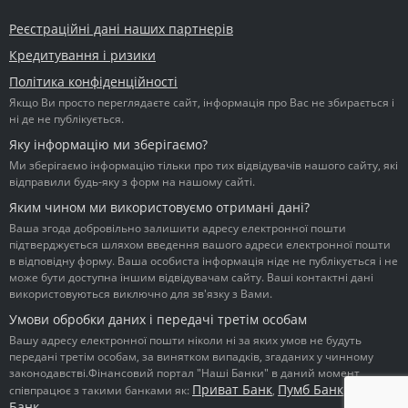
Реєстраційні дані наших партнерів
Кредитування і ризики
Політика конфіденційності
Якщо Ви просто переглядаєте сайт, інформація про Вас не збирається і
ні де не публікується.
Яку інформацію ми зберігаємо?
Ми зберігаємо інформацію тільки про тих відвідувачів нашого сайту, які
відправили будь-яку з форм на нашому сайті.
Яким чином ми використовуємо отримані дані?
Ваша згода добровільно залишити адресу електронної пошти
підтверджується шляхом введення вашого адреси електронної пошти
в відповідну форму. Ваша особиста інформація ніде не публікується і не
може бути доступна іншим відвідувачам сайту. Ваші контактні дані
використовуються виключно для зв'язку з Вами.
Умови обробки даних і передачі третім особам
Вашу адресу електронної пошти ніколи ні за яких умов не будуть
передані третім особам, за винятком випадків, згаданих у чинному
законодавстві.Фінансовий портал "Наші Банки" в даний момент
Приват Банк
Пумб Банк
Ідея
співпрацює з такими банками як:
,
,
Банк
.