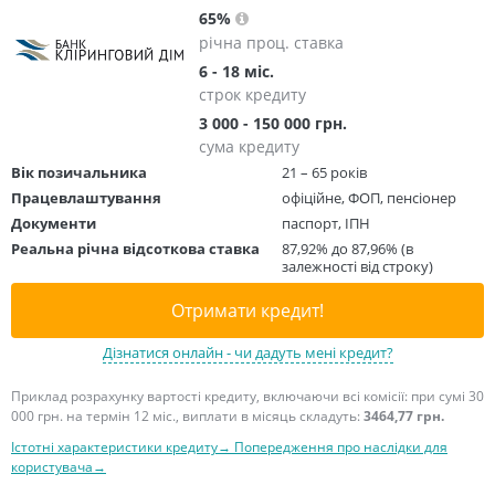
65%
річна проц. ставка
6 - 18 міс.
строк кредиту
3 000 - 150 000 грн.
сума кредиту
Вік позичальника
21 – 65 років
Працевлаштування
офіційне, ФОП, пенсіонер
Документи
паспорт, ІПН
Реальна річна відсоткова ставка
87,92% до 87,96% (в
залежності від строку)
Отримати кредит!
Дізнатися онлайн - чи дадуть мені кредит?
Приклад розрахунку вартості кредиту, включаючи всі комісії: при сумі 30
000 грн. на термін 12 міс., виплати в місяць складуть:
3464,77 грн.
Істотні характеристики кредиту→
Попередження про наслідки для
користувача→