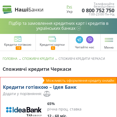
Телефонуйте
Рус
безкоштовно
Наші
Банки
0 800 752 750
Укр
7:00-23:00 Пн-Нд
Підбір та замовлення кредитних карт і кредитів в
українських банках
Кредити готівкою
Кредитні картки
Читайте нас
Меню
ГОЛОВНА
→
СПОЖИВЧІ КРЕДИТИ
→
СПОЖИВЧІ КРЕДИТИ ЧЕРКАСИ
Споживчі кредити Черкаси
Можливість оформлення кредиту онлайн
Кредити готівкою – Ідея Банк
Додати у порівняння:
65%
річна проц. ставка
12 - 60 міс.