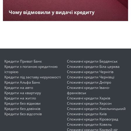
Чому відмовили у видачі кредиту
Кредити Приват Банк
Споживчі кредити Бердянськ
Кредити з поганою кредитною
Споживчі кредити Біла церква
історією
Споживчі кредити Чернігів
Кредити під заставу нерухомості
Споживчі кредити Чернівці
Кредити Альфа Банк
Споживчі кредити Дніпро
Кредити на авто
Споживчі кредити Івано-
Кредити на квартиру
франківськ
Кредити на житло
Споживчі кредити Харків
Кредити без відмови
Споживчі кредити Херсон
Кредити без дзвінків
Споживчі кредити Хмельницький
Кредити без відсотків
Споживчі кредити Київ
Споживчі кредити Кіровоград
Споживчі кредити Ковель
Споживчі кредити Кривий ріг