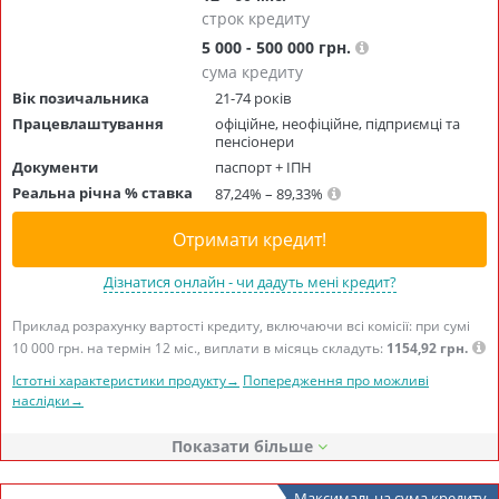
строк кредиту
5 000 - 500 000 грн.
сума кредиту
Вік позичальника
21-74 років
Працевлаштування
офіційне, неофіційне, підприємці та
пенсіонери
Документи
паспорт + ІПН
Реальна річна % ставка
87,24% – 89,33%
Отримати кредит!
Дізнатися онлайн - чи дадуть мені кредит?
Приклад розрахунку вартості кредиту, включаючи всі комісії: при сумі
10 000 грн. на термін 12 міс., виплати в місяць складуть:
1154,92 грн.
Істотні характеристики продукту→
Попередження про можливі
наслідки→
Показати
Максимальна сума кредиту