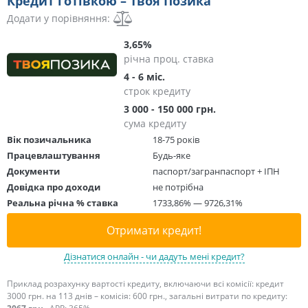
Кредит готівкою – Твоя Позика
Додати у порівняння:
3,65%
річна проц. ставка
4 - 6 міс.
строк кредиту
3 000 - 150 000 грн.
сума кредиту
Вік позичальника
18-75 років
Працевлаштування
Будь-яке
Документи
паспорт/загранпаспорт + ІПН
Довідка про доходи
не потрібна
Реальна річна % ставка
1733,86% — 9726,31%
Отримати кредит!
Дізнатися онлайн - чи дадуть мені кредит?
Приклад розрахунку вартості кредиту, включаючи всі комісії: кредит
3000 грн. на 113 днів – комісія: 600 грн., загальні витрати по кредиту: