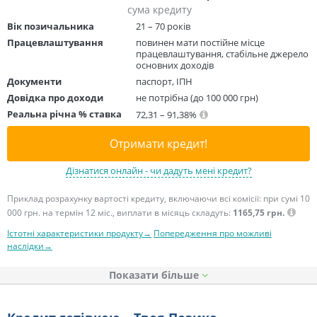
сума кредиту
Вік позичальника
21 – 70 років
Працевлаштування
повинен мати постійне місце
працевлаштування, стабільне джерело
основних доходів
Документи
паспорт, ІПН
Довідка про доходи
не потрібна (до 100 000 грн)
Реальна річна % ставка
72,31 – 91,38%
Отримати кредит!
Дізнатися онлайн - чи дадуть мені кредит?
Приклад розрахунку вартості кредиту, включаючи всі комісії: при сумі 10
000 грн. на термін 12 міс., виплати в місяць складуть:
1165,75 грн.
Істотні характеристики продукту→
Попередження про можливі
наслідки→
Показати