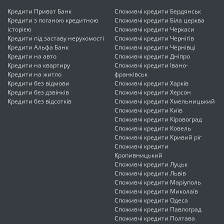
Кредити Приват Банк
Споживчі кредити Бердянськ
Кредити з поганою кредитною
Споживчі кредити Біла церква
історією
Споживчі кредити Черкаси
Кредити під заставу нерухомості
Споживчі кредити Чернігів
Кредити Альфа Банк
Споживчі кредити Чернівці
Кредити на авто
Споживчі кредити Дніпро
Кредити на квартиру
Споживчі кредити Івано-
Кредити на житло
франківськ
Кредити без відмови
Споживчі кредити Харків
Кредити без дзвінків
Споживчі кредити Херсон
Кредити без відсотків
Споживчі кредити Хмельницький
Споживчі кредити Київ
Споживчі кредити Кіровоград
Споживчі кредити Ковель
Споживчі кредити Кривий ріг
Споживчі кредити
Кропивницький
Споживчі кредити Луцьк
Споживчі кредити Львів
Споживчі кредити Маріуполь
Споживчі кредити Миколаїв
Споживчі кредити Одеса
Споживчі кредити Павлоград
Споживчі кредити Полтава