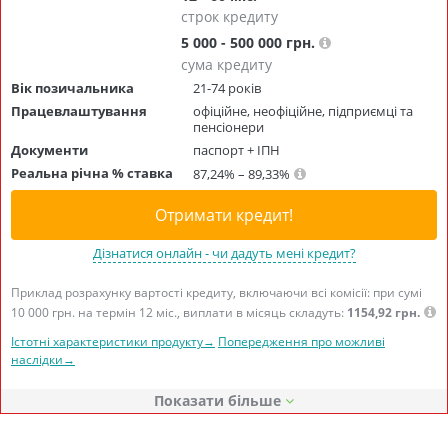
строк кредиту
5 000 - 500 000 грн.
сума кредиту
Вік позичальника
21-74 років
Працевлаштування
офіційне, неофіційне, підприємці та
пенсіонери
Документи
паспорт + ІПН
Реальна річна % ставка
87,24% – 89,33%
Отримати кредит!
Дізнатися онлайн - чи дадуть мені кредит?
Приклад розрахунку вартості кредиту, включаючи всі комісії: при сумі
10 000 грн. на термін 12 міс., виплати в місяць складуть:
1154,92 грн.
Істотні характеристики продукту→
Попередження про можливі
наслідки→
Показати