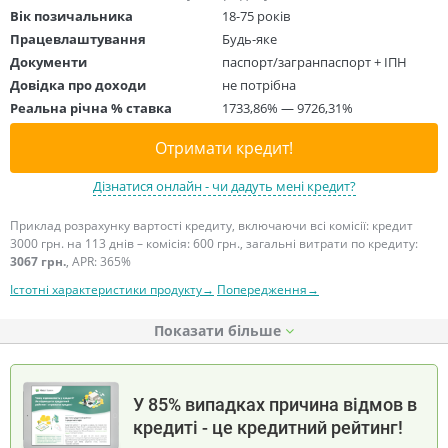
Вік позичальника
18-75 років
Працевлаштування
Будь-яке
Документи
паспорт/загранпаспорт + ІПН
Довідка про доходи
не потрібна
Реальна річна % ставка
1733,86% — 9726,31%
Отримати кредит!
Дізнатися онлайн - чи дадуть мені кредит?
Приклад розрахунку вартості кредиту, включаючи всі комісії: кредит
3000 грн. на 113 днів – комісія: 600 грн., загальні витрати по кредиту:
3067 грн.
, APR: 365%
Істотні характеристики продукту→
Попередження→
Показати
У 85% випадках причина відмов в
кредиті - це кредитний рейтинг!