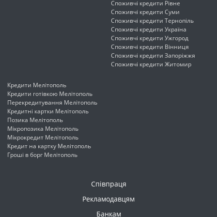
Споживчі кредити Рівне
Споживчі кредити Суми
Споживчі кредити Тернопіль
Споживчі кредити Україна
Споживчі кредити Ужгород
Споживчі кредити Вінниця
Споживчі кредити Запоріжжя
Споживчі кредити Житомир
Кредити Мелітополь
Кредити готівкою Мелітополь
Перекредитування Мелітополь
Кредитні картки Мелітополь
Позика Мелітополь
Мікропозика Мелітополь
Мікрокредит Мелітополь
Кредит на картку Мелітополь
Гроші в борг Мелітополь
Співпраця
Рекламодавцям
Банкам