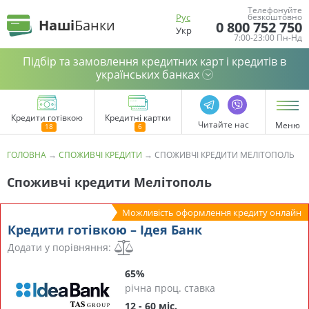
Телефонуйте
Рус
безкоштовно
Наші
Банки
0 800 752 750
Укр
7:00-23:00 Пн-Нд
Підбір та замовлення кредитних карт і кредитів в
українських банках
Кредити готівкою
Кредитні картки
Читайте нас
Меню
ГОЛОВНА
→
СПОЖИВЧІ КРЕДИТИ
→
СПОЖИВЧІ КРЕДИТИ МЕЛІТОПОЛЬ
Споживчі кредити Мелітополь
Можливість оформлення кредиту онлайн
Кредити готівкою – Ідея Банк
Додати у порівняння:
65%
річна проц. ставка
12 - 60 міс.