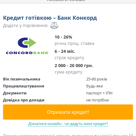
Кредит готівкою – Банк Конкорд
Додати у порівняння:
10 - 26%
річна проц. ставка
6 - 24 міс.
строк кредиту
2 000 - 20 000 грн.
сума кредиту
Вік позичальника
25-60 років
Працевлаштування
будь-яке
Документи
паспорт + ІПН
Довідка про доходи
не потрібна
Отримати кредит!
Дізнатися онлайн - чи дадуть мені кредит?
Приклад розрахунку вартості кредиту, включаючи всі комісії: при сумі 10