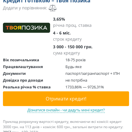
Кредит готівкою – Твоя Позика
Додати у порівняння:
3,65%
річна проц. ставка
4 - 6 міс.
строк кредиту
3 000 - 150 000 грн.
сума кредиту
Вік позичальника
18-75 років
Працевлаштування
Будь-яке
Документи
паспорт/загранпаспорт + ІПН
Довідка про доходи
не потрібна
Реальна річна % ставка
1733,86% — 9726,31%
Отримати кредит!
Дізнатися онлайн - чи дадуть мені кредит?
Приклад розрахунку вартості кредиту, включаючи всі комісії: кредит
3000 грн. на 113 днів – комісія: 600 грн., загальні витрати по кредиту: