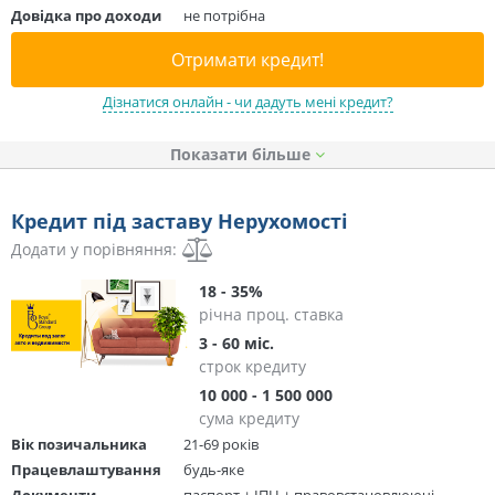
Довідка про доходи
не потрібна
Отримати кредит!
Дізнатися онлайн - чи дадуть мені кредит?
Показати
Кредит під заставу Нерухомості
Додати у порівняння:
18 - 35%
річна проц. ставка
3 - 60 міс.
строк кредиту
10 000 - 1 500 000
сума кредиту
Вік позичальника
21-69 років
Працевлаштування
будь-яке
Документи
паспорт + ІПН + правовстановлюючі