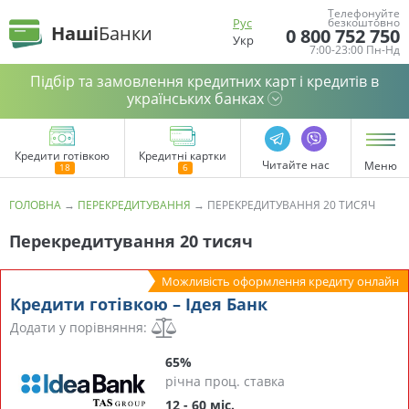
Телефонуйте
Рус
безкоштовно
Наші
Банки
0 800 752 750
Укр
7:00-23:00 Пн-Нд
Підбір та замовлення кредитних карт і кредитів в
українських банках
Кредити готівкою
Кредитні картки
Читайте нас
Меню
ГОЛОВНА
→
ПЕРЕКРЕДИТУВАННЯ
→
ПЕРЕКРЕДИТУВАННЯ 20 ТИСЯЧ
Перекредитування 20 тисяч
Можливість оформлення кредиту онлайн
Кредити готівкою – Ідея Банк
Додати у порівняння:
65%
річна проц. ставка
12 - 60 міс.