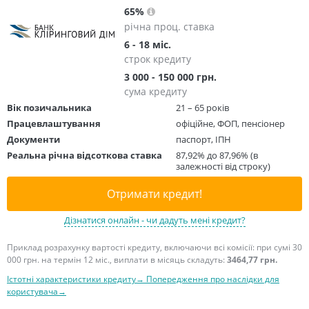
65%
річна проц. ставка
6 - 18 міс.
строк кредиту
3 000 - 150 000 грн.
сума кредиту
Вік позичальника
21 – 65 років
Працевлаштування
офіційне, ФОП, пенсіонер
Документи
паспорт, ІПН
Реальна річна відсоткова ставка
87,92% до 87,96% (в
залежності від строку)
Отримати кредит!
Дізнатися онлайн - чи дадуть мені кредит?
Приклад розрахунку вартості кредиту, включаючи всі комісії: при сумі 30
000 грн. на термін 12 міс., виплати в місяць складуть:
3464,77 грн.
Істотні характеристики кредиту→
Попередження про наслідки для
користувача→