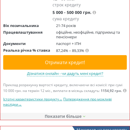
строк кредиту
5 000 - 500 000 грн.
сума кредиту
Вік позичальника
21-74 років
Працевлаштування
офіційне, неофіційне, підприємці та
пенсіонери
Документи
паспорт + ІПН
Реальна річна % ставка
87,24% – 89,33%
Отримати кредит!
Дізнатися онлайн - чи дадуть мені кредит?
Приклад розрахунку вартості кредиту, включаючи всі комісії: при сумі
10 000 грн. на термін 12 міс., виплати в місяць складуть:
1154,92 грн.
Істотні характеристики продукту→
Попередження про можливі
наслідки→
Показати
Максимальна сума кредиту