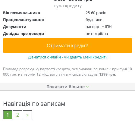
сума кредиту
Вік позичальника
25-60 років
Працевлаштування
будь-яке
Документи
паспорт + ІПН
Довідка про доходи
не потрібна
Отримати кредит!
Дізнатися онлайн - чи дадуть мені кредит?
Приклад розрахунку вартості кредиту, включаючи всі комісії: при сумі 10
000 грн. на термін 12 міс., виплати в місяць складуть:
1399 грн
.
Показати
Навігація по записам
1
2
»