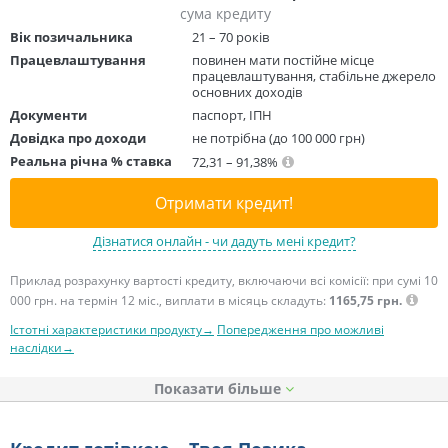
сума кредиту
Вік позичальника
21 – 70 років
Працевлаштування
повинен мати постійне місце
працевлаштування, стабільне джерело
основних доходів
Документи
паспорт, ІПН
Довідка про доходи
не потрібна (до 100 000 грн)
Реальна річна % ставка
72,31 – 91,38%
Отримати кредит!
Дізнатися онлайн - чи дадуть мені кредит?
Приклад розрахунку вартості кредиту, включаючи всі комісії: при сумі 10
000 грн. на термін 12 міс., виплати в місяць складуть:
1165,75 грн.
Істотні характеристики продукту→
Попередження про можливі
наслідки→
Показати