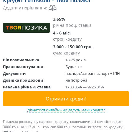
Кредит готівкою – Твоя Позика
Додати у порівняння:
3,65%
річна проц. ставка
4 - 6 міс.
строк кредиту
3 000 - 150 000 грн.
сума кредиту
Вік позичальника
18-75 років
Працевлаштування
Будь-яке
Документи
паспорт/загранпаспорт + ІПН
Довідка про доходи
не потрібна
Реальна річна % ставка
1733,86% — 9726,31%
Отримати кредит!
Дізнатися онлайн - чи дадуть мені кредит?
Приклад розрахунку вартості кредиту, включаючи всі комісії: кредит
3000 грн. на 113 днів – комісія: 600 грн., загальні витрати по кредиту: