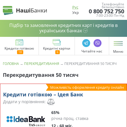
Телефонуйте
Рус
безкоштовно
Наші
Банки
0 800 752 750
Укр
7:00-23:00 Пн-Нд
Підбір та замовлення кредитних карт і кредитів в
українських банках
Кредити готівкою
Кредитні картки
Читайте нас
Меню
ГОЛОВНА
→
ПЕРЕКРЕДИТУВАННЯ
→
ПЕРЕКРЕДИТУВАННЯ 50 ТИСЯЧ
Перекредитування 50 тисяч
Можливість оформлення кредиту онлайн
Кредити готівкою – Ідея Банк
Додати у порівняння:
65%
річна проц. ставка
12 - 60 міс.