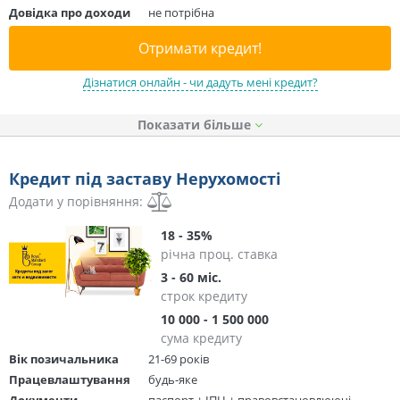
Довідка про доходи
не потрібна
Отримати кредит!
Дізнатися онлайн - чи дадуть мені кредит?
Показати
Кредит під заставу Нерухомості
Додати у порівняння:
18 - 35%
річна проц. ставка
3 - 60 міс.
строк кредиту
10 000 - 1 500 000
сума кредиту
Вік позичальника
21-69 років
Працевлаштування
будь-яке
Документи
паспорт + ІПН + правовстановлюючі