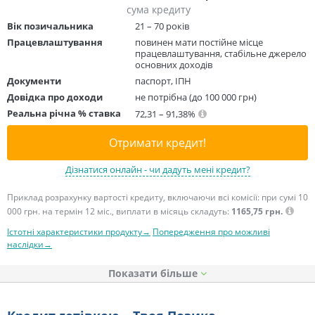
сума кредиту
Вік позичальника
21 – 70 років
Працевлаштування
повинен мати постійне місце
працевлаштування, стабільне джерело
основних доходів
Документи
паспорт, ІПН
Довідка про доходи
не потрібна (до 100 000 грн)
Реальна річна % ставка
72,31 – 91,38%
Отримати кредит!
Дізнатися онлайн - чи дадуть мені кредит?
Приклад розрахунку вартості кредиту, включаючи всі комісії: при сумі 10
000 грн. на термін 12 міс., виплати в місяць складуть:
1165,75 грн.
Істотні характеристики продукту→
Попередження про можливі
наслідки→
Показати