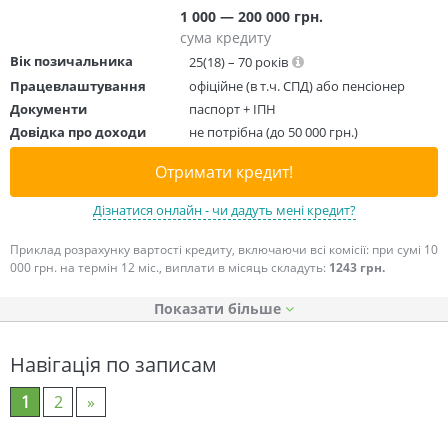
1 000 — 200 000 грн.
сума кредиту
Вік позичальника
25(18) – 70 років
Працевлаштування
офіційне (в т.ч. СПД) або пенсіонер
Документи
паспорт + ІПН
Довідка про доходи
не потрібна (до 50 000 грн.)
Отримати кредит!
Дізнатися онлайн - чи дадуть мені кредит?
Приклад розрахунку вартості кредиту, включаючи всі комісії: при сумі 10
000 грн. на термін 12 міс., виплати в місяць складуть:
1243 грн.
Показати
Навігація по записам
1
2
»