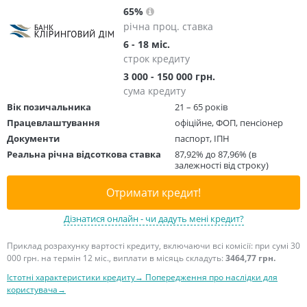
65%
річна проц. ставка
6 - 18 міс.
строк кредиту
3 000 - 150 000 грн.
сума кредиту
Вік позичальника
21 – 65 років
Працевлаштування
офіційне, ФОП, пенсіонер
Документи
паспорт, ІПН
Реальна річна відсоткова ставка
87,92% до 87,96% (в
залежності від строку)
Отримати кредит!
Дізнатися онлайн - чи дадуть мені кредит?
Приклад розрахунку вартості кредиту, включаючи всі комісії: при сумі 30
000 грн. на термін 12 міс., виплати в місяць складуть:
3464,77 грн.
Істотні характеристики кредиту→
Попередження про наслідки для
користувача→