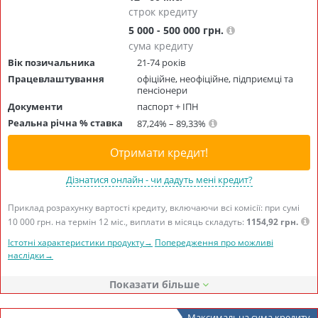
строк кредиту
5 000 - 500 000 грн.
сума кредиту
Вік позичальника
21-74 років
Працевлаштування
офіційне, неофіційне, підприємці та
пенсіонери
Документи
паспорт + ІПН
Реальна річна % ставка
87,24% – 89,33%
Отримати кредит!
Дізнатися онлайн - чи дадуть мені кредит?
Приклад розрахунку вартості кредиту, включаючи всі комісії: при сумі
10 000 грн. на термін 12 міс., виплати в місяць складуть:
1154,92 грн.
Істотні характеристики продукту→
Попередження про можливі
наслідки→
Показати
Максимальна сума кредиту