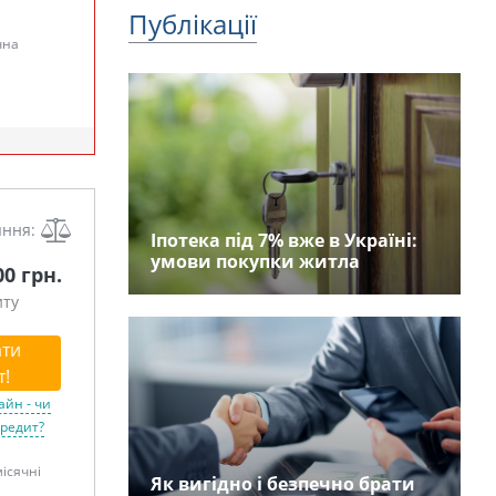
Публікації
чна
яння:
Іпотека під 7% вже в Україні:
умови покупки житла
00 грн.
иту
ти
т!
айн - чи
кредит?
місячні
Як вигідно і безпечно брати