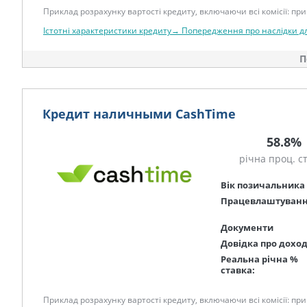
Приклад розрахунку вартості кредиту, включаючи всі комісії: при 
Істотні характеристики кредиту→
Попередження про наслідки д
П
Кредит наличными CashTime
58.8%
річна проц. с
Вік позичальника
Працевлаштуван
Документи
Довідка про дохо
Реальна річна %
ставка:
Приклад розрахунку вартості кредиту, включаючи всі комісії: при 