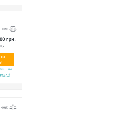
яння:
000 грн.
иту
ти
т!
айн - чи
кредит?
яння: