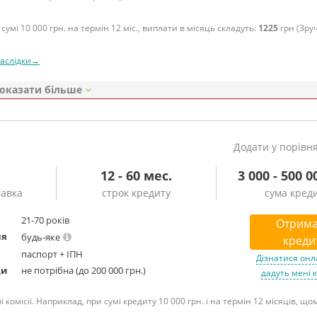
сумі 10 000 грн. на термін 12 міс., виплати в місяць складуть:
1225
грн (Зру
наслідки→
оказати
Додати у порівн
12 - 60 мес.
3 000 - 500 0
тавка
строк кредиту
сума кред
21-70 років
Отрима
ня
будь-яке
креди
паспорт + ІПН
Дізнатися онл
ди
не потрібна (до 200 000 грн.)
дадуть мені 
омісії. Наприклад, при сумі кредиту 10 000 грн. і на термін 12 місяців, що