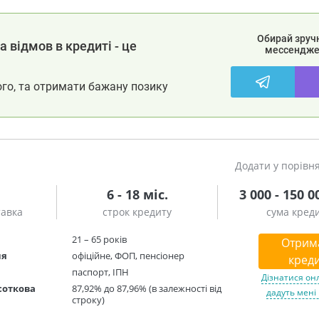
Обирай зруч
 відмов в кредиті - це
мессендже
ого, та отримати бажану позику
Додати у порівн
6 - 18 міс.
3 000 - 150 0
тавка
строк кредиту
сума кред
21 – 65 років
Отрим
ня
офіційне, ФОП, пенсіонер
креди
паспорт, ІПН
Дізнатися он
соткова
87,92% до 87,96% (в залежності від
дадуть мені
строку)