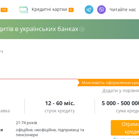
Кредитні картки
Читайте нас
дитів в українських банках
ЯЧ
Можливість оформлення кре
Додати у порівн
12 - 60 міс.
5 000 - 500 00
тавка
строк кредиту
сума кред
21-74 років
Отрим
ня
офіційне, неофіційне, підприємці та
креди
пенсіонери