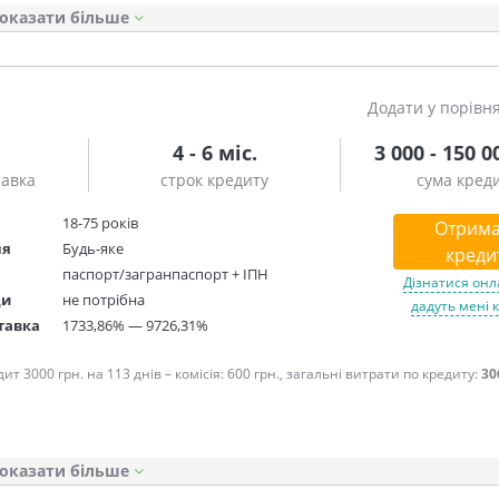
оказати
Додати у порівн
4 - 6 міс.
3 000 - 150 0
тавка
строк кредиту
сума кред
18-75 років
Отрима
ня
Будь-яке
креди
паспорт/загранпаспорт + ІПН
Дізнатися онл
ди
не потрібна
дадуть мені 
тавка
1733,86% — 9726,31%
т 3000 грн. на 113 днів – комісія: 600 грн., загальні витрати по кредиту:
30
оказати