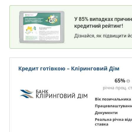
У 85% випадках причина
кредитний рейтинг!
Дізнайся, як підвищити й
Кредит готівкою – Кліринговий Дім
65%
річна проц. с
Вік позичальника
Працевлаштуван
Документи
Реальна річна від
ставка