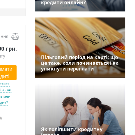
кредити онлайн?
яння:
00 грн.
иту
Пільговий період на карті: що
це таке, коли починається і як
уникнути переплати
имати
дит!
атися
н - чи
ь мені
дит?
Як поліпшити кредитну