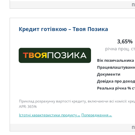
П
Кредит готівкою – Твоя Позика
3,65%
річна проц. с
Вік позичальника
Працевлаштуван
Документи
Довідка про дохо
Реальна річна % с
Приклад розрахунку вартості кредиту, включаючи всі комісії: креди
APR: 365%
Істотні характеристики продукту→
Попередження→
П