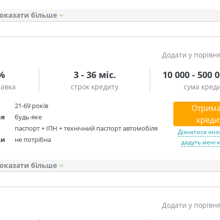
оказати
Додати у порівн
5%
3 - 36 міс.
10 000 - 500 
тавка
строк кредиту
сума кред
21-69 років
Отрима
ня
будь-яке
креди
паспорт + ІПН + технічний паспорт автомобіля
Дізнатися онл
ди
не потрібна
дадуть мені 
оказати
Додати у порівн