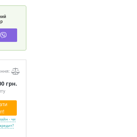
ний
р
яння:
00 грн.
иту
ати
т!
лайн - чи
 кредит?