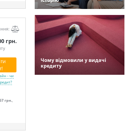
історію
яння:
00 грн.
иту
Чому відмовили у видачі
ти
кредиту
т!
айн - чи
кредит?
67 грн.
,