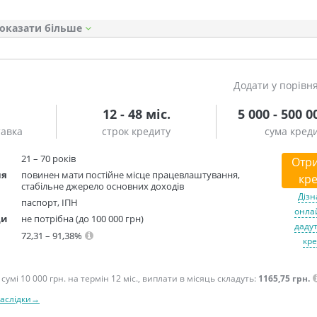
оказати
Додати у порівн
12 - 48 міс.
5 000 - 500 0
тавка
строк кредиту
сума кред
21 – 70 років
Отр
ня
повинен мати постійне місце працевлаштування,
кре
стабільне джерело основних доходів
Дізн
паспорт, ІПН
онлай
ди
не потрібна (до 100 000 грн)
дадут
72,31 – 91,38%
кре
сумі 10 000 грн. на термін 12 міс., виплати в місяць складуть:
1165,75 грн.
наслідки→