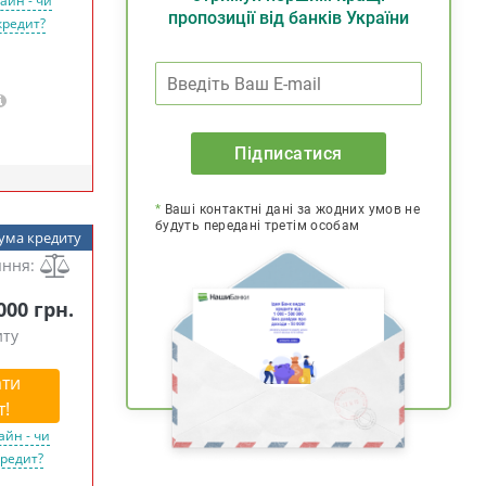
айн - чи
пропозиції від банків України
кредит?
Підписатися
*
Ваші контактні дані за жодних умов не
будуть передані третім особам
ума кредиту
яння:
 000 грн.
иту
ти
т!
айн - чи
кредит?