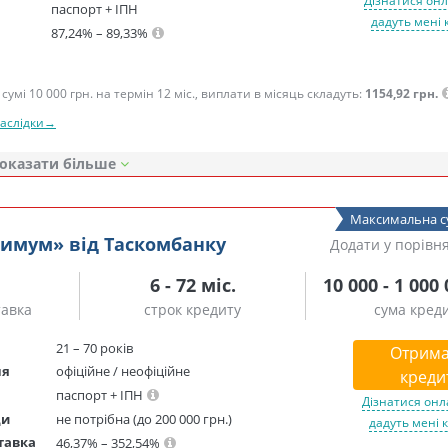
Дізнатися онл
паспорт + ІПН
дадуть мені 
87,24% – 89,33%
сумі 10 000 грн. на термін 12 міс., виплати в місяць складуть:
1154,92 грн.
наслідки→
оказати
Максимальна с
симум» від Таскомбанку
Додати у порівн
6 - 72 міс.
10 000 - 1 000
тавка
строк кредиту
сума кред
21 – 70 років
Отрима
ня
офіційне / неофіційне
креди
паспорт + ІПН
Дізнатися онл
ди
не потрібна (до 200 000 грн.)
дадуть мені 
тавка
46,37% – 352,54%