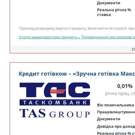
Документи
Реальна річна %
ставка
Приклад розрахунку вартості кредиту, включаючи всі комісії: при 
Істотні характеристики продукту→
Попередження про можливі 
П
Кредит готівкою – «Зручна готівка Мак
0,01%
річна проц. с
Вік позичальника
Працевлаштуван
Документи
Довідка про дохо
Реальна річна % с