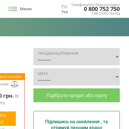
Телефонуйте безкоштовно
Рус
0 800 752 750
Меню
Укр
7:00-23:00 Пн-Нд
ПРАЦЕВЛАШТУВАННЯ
МЕТА
диту онлайн
яння:
0 грн.
Підібрати кредит або карту
иту
ати
т!
Підпишись на оновлення , та
отримуй першим кращі