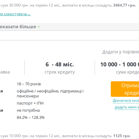
сумі 30 000 грн. на термін 12 міс., виплати в місяць складуть:
3464,77 грн.
ля користувача→
оказати
Додати у порівн
6 - 48 міс.
10 000 - 1 000
тавка
строк кредиту
сума кред
18 – 70 років
Отрим
ня
офіційне / неофіційне, підприємці і
креди
пенсіонери
Дізнатися онл
паспорт + ІПН
дадуть мені 
ди
не потрібна
84.2% – 128.3%
сумі 10 000 грн. на термін 12 міс., виплати в місяць складуть:
1125 грн.