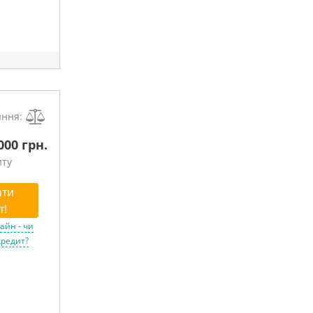
яння:
 000 грн.
иту
ати
т!
айн - чи
кредит?