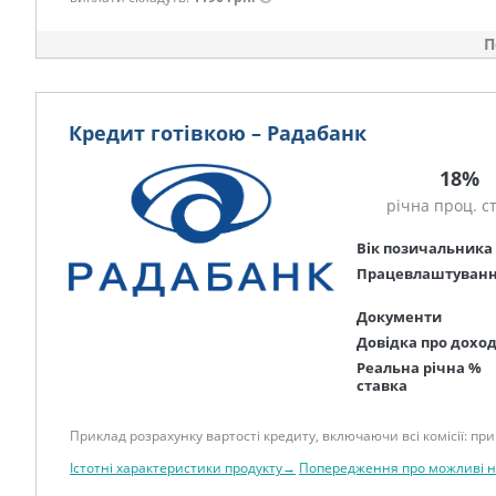
П
Кредит готівкою – Радабанк
18%
річна проц. с
Вік позичальника
Працевлаштуван
Документи
Довідка про дохо
Реальна річна %
ставка
Приклад розрахунку вартості кредиту, включаючи всі комісії: при 
Істотні характеристики продукту→
Попередження про можливі 