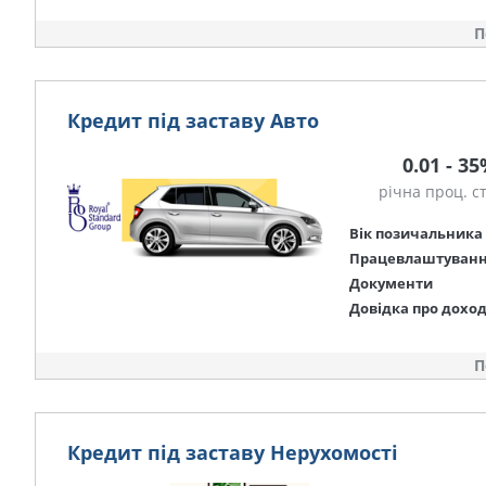
П
Кредит під заставу Авто
0.01 - 3
річна проц. с
Вік позичальника
Працевлаштуван
Документи
Довідка про дохо
П
Кредит під заставу Нерухомості