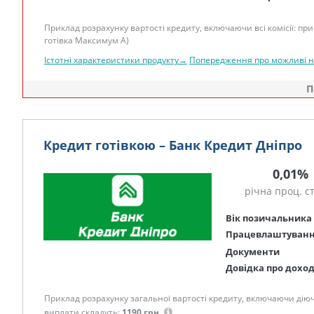
Приклад розрахунку вартості кредиту, включаючи всі комісії: при 
готівка Максимум А)
Істотні характеристики продукту→
Попередження про можливі 
П
Кредит готівкою – Банк Кредит Дніпро
0,01%
річна проц. с
Вік позичальника
Працевлаштуван
Документи
Довідка про дохо
Приклад розрахунку загальної вартості кредиту, включаючи діючі к
виплати складуть:
1190 грн.