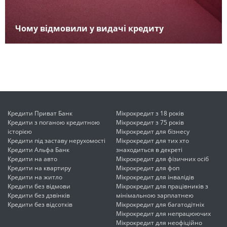
Чому відмовили у видачі кредиту
Кредити Приват Банк
Мікрокредит з 18 років
Кредити з поганою кредитною
Мікрокредит з 75 років
історією
Мікрокредит для бізнесу
Кредити під заставу нерухомості
Мікрокредит для тих хто
Кредити Альфа Банк
знаходиться в декреті
Кредити на авто
Мікрокредит для фізичних осіб
Кредити на квартиру
Мікрокредит для фоп
Кредити на житло
Мікрокредит для інвалідів
Кредити без відмови
Мікрокредит для працівників з
Кредити без дзвінків
мінімальною зарплатнею
Кредити без відсотків
Мікрокредит для багатодітніх
Мікрокредит для непрацюючих
Мікрокредит для неофіційно