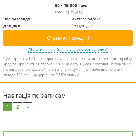
50 - 15 000 грн.
сума кредиту
Час розгляду
миттєва видача
Довідки
без довідок
Отримати кредит!
Дізнатися онлайн - чи дадуть мені кредит?
Сума кредиту 100 грн. Термін 1 днів, погашення по закінченню терміну
кредіта.Процентная ставка 0.01% на добу. Сума нарахованих відсотків
(переплата) складе 0.01 грн. Загальна сума, яку необхідно погасити,
складе 100 грн, що дорівнює 3.65% річних.
Навігація по записам
1
2
»