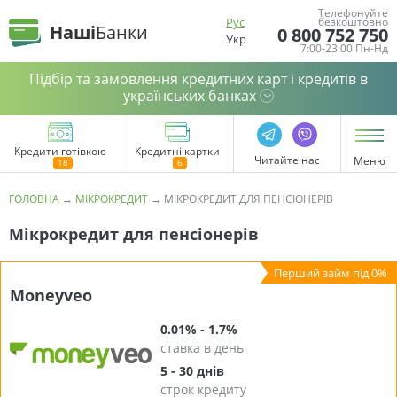
Телефонуйте
Рус
безкоштовно
Наші
Банки
0 800 752 750
Укр
7:00-23:00 Пн-Нд
Підбір та замовлення кредитних карт і кредитів в
українських банках
Кредити готівкою
Кредитні картки
Читайте нас
Меню
ГОЛОВНА
→
МІКРОКРЕДИТ
→
МІКРОКРЕДИТ ДЛЯ ПЕНСІОНЕРІВ
Мікрокредит для пенсіонерів
Moneyveo
0.01% - 1.7%
ставка в день
5 - 30 днів
строк кредиту