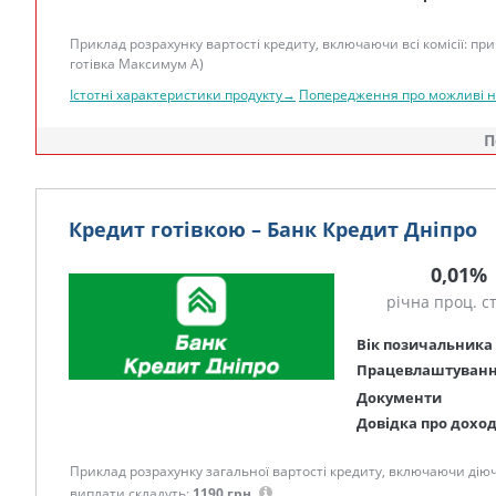
Приклад розрахунку вартості кредиту, включаючи всі комісії: при 
готівка Максимум А)
Істотні характеристики продукту→
Попередження про можливі 
П
Кредит готівкою – Банк Кредит Дніпро
0,01%
річна проц. с
Вік позичальника
Працевлаштуван
Документи
Довідка про дохо
Приклад розрахунку загальної вартості кредиту, включаючи діючі к
виплати складуть:
1190 грн.