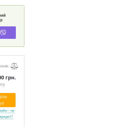
ний
р
яння:
00 грн.
иту
ати
т!
лайн - чи
 кредит?