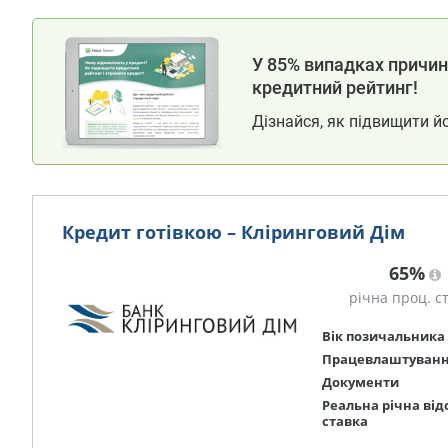
У 85% випадках причина
кредитний рейтинг!
Дізнайся, як підвищити й
Кредит готівкою – Кліринговий Дім
65%
річна проц. с
Вік позичальника
Працевлаштуван
Документи
Реальна річна від
ставка