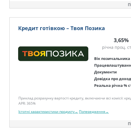
П
Кредит готівкою – Твоя Позика
3,65%
річна проц. с
Вік позичальника
Працевлаштуван
Документи
Довідка про дохо
Реальна річна % с
Приклад розрахунку вартості кредиту, включаючи всі комісії: креди
APR: 365%
Істотні характеристики продукту→
Попередження→
П