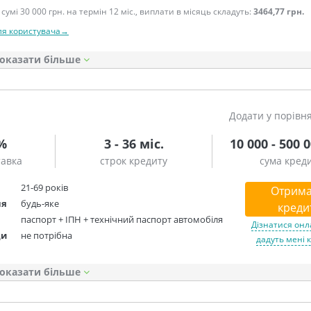
сумі 30 000 грн. на термін 12 міс., виплати в місяць складуть:
3464,77 грн.
ля користувача→
оказати
Додати у порівн
5%
3 - 36 міс.
10 000 - 500 
тавка
строк кредиту
сума кред
21-69 років
Отрима
ня
будь-яке
креди
паспорт + ІПН + технічний паспорт автомобіля
Дізнатися онл
ди
не потрібна
дадуть мені 
оказати