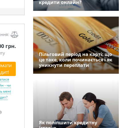
кредити онлайн?
яння:
00 грн.
иту
Пільговий період на карті: що
це таке, коли починається і як
уникнути переплати
имати
дит!
атися
н - чи
ь мені
дит?
Як поліпшити кредитну