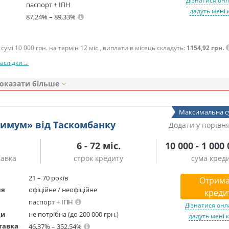
Дізнатися онл
паспорт + ІПН
дадуть мені 
87,24% – 89,33%
сумі 10 000 грн. на термін 12 міс., виплати в місяць складуть:
1154,92 грн.
наслідки→
оказати
Максимальна с
симум» від Таскомбанку
Додати у порівн
6 - 72 міс.
10 000 - 1 000
тавка
строк кредиту
сума кред
21 – 70 років
Отрима
ня
офіційне / неофіційне
креди
паспорт + ІПН
Дізнатися онл
ди
не потрібна (до 200 000 грн.)
дадуть мені 
тавка
46,37% – 352,54%