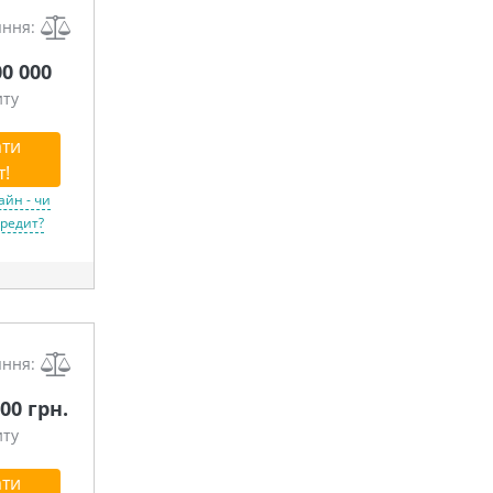
яння:
00 000
иту
ти
т!
айн - чи
кредит?
яння:
00 грн.
иту
ти