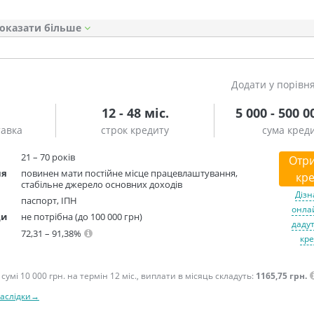
оказати
Додати у порівн
12 - 48 міс.
5 000 - 500 0
тавка
строк кредиту
сума кред
21 – 70 років
Отр
ня
повинен мати постійне місце працевлаштування,
кре
стабільне джерело основних доходів
Дізн
паспорт, ІПН
онлай
ди
не потрібна (до 100 000 грн)
дадут
72,31 – 91,38%
кре
сумі 10 000 грн. на термін 12 міс., виплати в місяць складуть:
1165,75 грн.
наслідки→