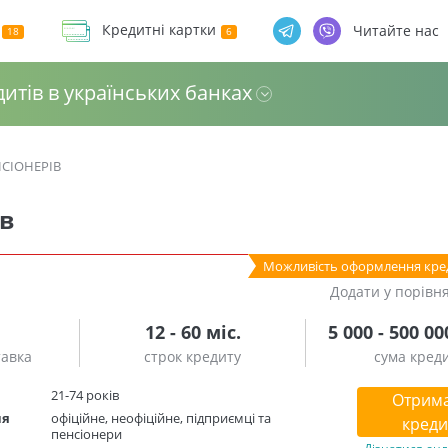
Кредитні картки
Читайте нас
дитів в українських банках
СІОНЕРІВ
ів
Можливість оформлення кре
Додати у порівн
12 - 60 міс.
5 000 - 500 00
тавка
строк кредиту
сума кред
21-74 років
Отрим
ня
офіційне, неофіційне, підприємці та
креди
пенсіонери