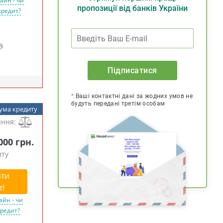
айн - чи
пропозиції від банків України
кредит?
Підписатися
*
Ваші контактні дані за жодних умов не
будуть передані третім особам
ума кредиту
яння:
 000 грн.
иту
ти
т!
айн - чи
кредит?