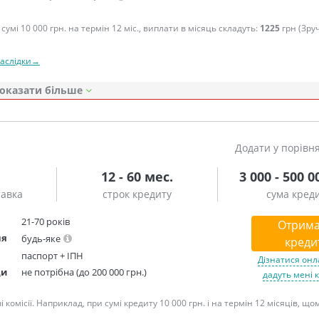
сумі 10 000 грн. на термін 12 міс., виплати в місяць складуть:
1225
грн (Зру
наслідки→
оказати
Додати у порівн
12 - 60 мес.
3 000 - 500 0
тавка
строк кредиту
сума кред
21-70 років
Отрима
ня
будь-яке
креди
паспорт + ІПН
Дізнатися онл
ди
не потрібна (до 200 000 грн.)
дадуть мені 
омісії. Наприклад, при сумі кредиту 10 000 грн. і на термін 12 місяців, що