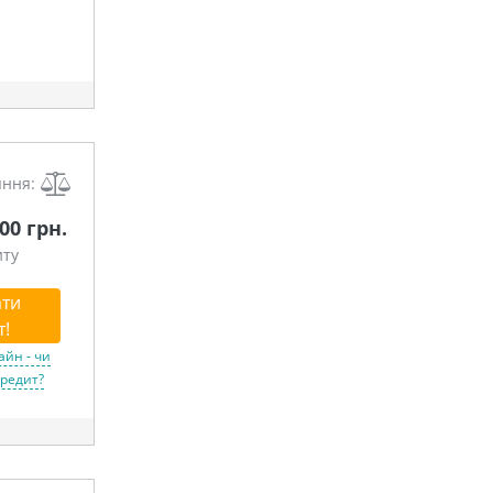
яння:
000 грн.
иту
ти
т!
айн - чи
кредит?