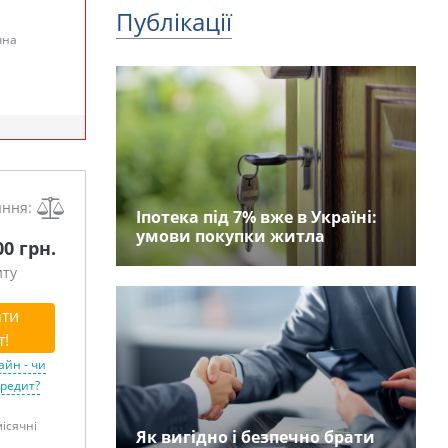
Публікації
чна
яння:
Іпотека під 7% вже в Україні:
умови покупки житла
00 грн.
иту
ти
т!
айн - чи
кредит?
місячні
Як вигідно і безпечно брати