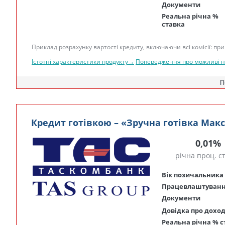
Документи
Реальна річна %
ставка
Приклад розрахунку вартості кредиту, включаючи всі комісії: при 
Істотні характеристики продукту→
Попередження про можливі 
П
Кредит готівкою – «Зручна готівка Мак
0,01%
річна проц. с
Вік позичальника
Працевлаштуван
Документи
Довідка про дохо
Реальна річна % с