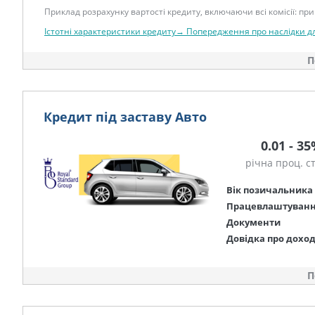
Приклад розрахунку вартості кредиту, включаючи всі комісії: при 
Істотні характеристики кредиту→
Попередження про наслідки д
П
Кредит під заставу Авто
0.01 - 3
річна проц. с
Вік позичальника
Працевлаштуван
Документи
Довідка про дохо
П