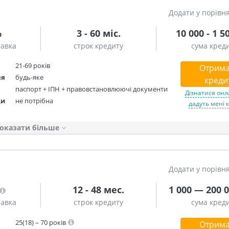
Додати у порівн
%
3 - 60 міс.
10 000 - 1 5
тавка
строк кредиту
сума кред
21-69 років
Отрима
ня
будь-яке
креди
паспорт + ІПН + правовстановлюючі документи
Дізнатися онл
ди
не потрібна
дадуть мені 
оказати
Додати у порівн
12 - 48 мес.
1 000 — 200 0
тавка
строк кредиту
сума кред
25(18) – 70 років
Отрима