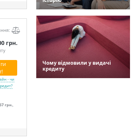
історію
яння:
00 грн.
иту
Чому відмовили у видачі
ти
кредиту
т!
айн - чи
кредит?
67 грн.
,