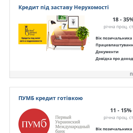
Кредит під заставу Нерухомості
18 - 35
річна проц. с
Вік позичальника
Працевлаштуван
Документи
Довідка про дохо
П
ПУМБ кредит готівкою
11 - 15%
річна проц. с
Вік позичальника