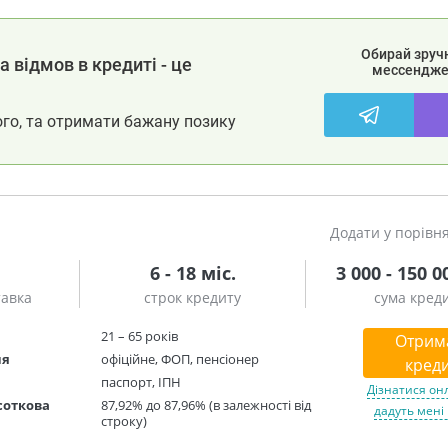
Обирай зруч
 відмов в кредиті - це
мессендже
ого, та отримати бажану позику
Додати у порівн
6 - 18 міс.
3 000 - 150 0
тавка
строк кредиту
сума кред
21 – 65 років
Отрим
ня
офіційне, ФОП, пенсіонер
креди
паспорт, ІПН
Дізнатися он
соткова
87,92% до 87,96% (в залежності від
дадуть мені
строку)