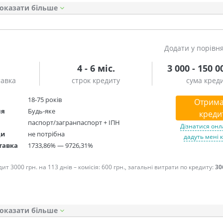
оказати
Додати у порівн
4 - 6 міс.
3 000 - 150 0
тавка
строк кредиту
сума кред
18-75 років
Отрима
ня
Будь-яке
креди
паспорт/загранпаспорт + ІПН
Дізнатися онл
ди
не потрібна
дадуть мені 
тавка
1733,86% — 9726,31%
т 3000 грн. на 113 днів – комісія: 600 грн., загальні витрати по кредиту:
30
оказати