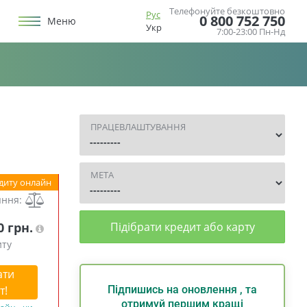
Телефонуйте безкоштовно
Рус
0 800 752 750
Меню
Укр
7:00-23:00 Пн-Нд
ПРАЦЕВЛАШТУВАННЯ
МЕТА
диту онлайн
яння:
0 грн.
Підібрати кредит або карту
иту
ати
т!
Підпишись на оновлення , та
отримуй першим кращі