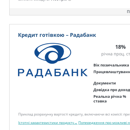
П
Кредит готівкою – Радабанк
18%
річна проц. с
Вік позичальника
Працевлаштуван
Документи
Довідка про дохо
Реальна річна %
ставка
Приклад розрахунку вартості кредиту, включаючи всі комісії: при 
Істотні характеристики продукту→
Попередження про можливі 