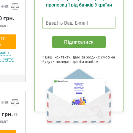
пропозиції від банків України
яння:
0 грн.
іміт
ти
Підписатися
у
ок!
лайн -
*
Ваші контактні дані за жодних умов не
і карту?
будуть передані третім особам
яння:
0 грн.
іміт