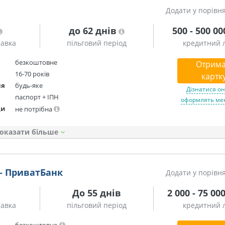
Додати у порівн
до 62 днів
500 - 500 00
тавка
пільговий період
кредитний л
безкоштовне
Отрима
16-70 років
картк
ня
будь-яке
та додат
Дізнатися он
паспорт + ІПН
оформлять мен
ди
не потрібна
оказати
— ПриватБанк
Додати у порівн
До 55 днів
2 000 - 75 00
тавка
пільговий період
кредитний л