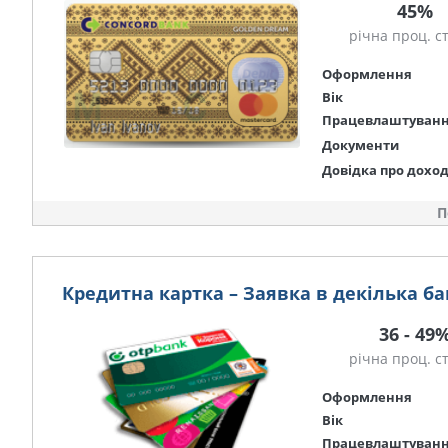
45%
річна проц. с
Оформлення
Вік
Працевлаштуван
Документи
Довідка про дохо
П
Кредитна картка – Заявка в декілька ба
36 - 49
річна проц. с
Оформлення
Вік
Працевлаштуван