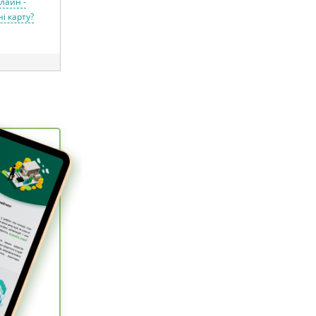
лайн -
і карту?