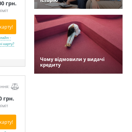
історію
00 грн.
іміт
карту!
лайн -
і карту?
Чому відмовили у видачі
кредиту
яння:
0 грн.
іміт
карту!