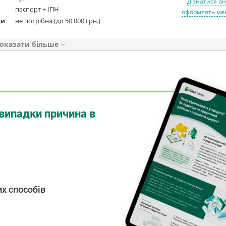
Дізнатися он
паспорт + ІПН
оформлять мен
ди
не потрібна (до 50 000 грн.)
оказати
випадки причина в
х способів