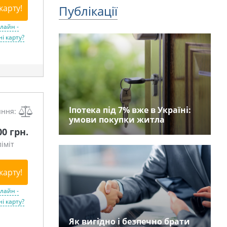
Публікації
карту!
лайн -
і карту?
Іпотека під 7% вже в Україні:
яння:
умови покупки житла
00 грн.
іміт
карту!
лайн -
і карту?
Як вигідно і безпечно брати