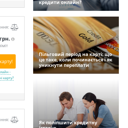
кредити онлайн?
яння:
 грн.
іміт
Пільговий період на карті: що
це таке, коли починається і як
карту!
уникнути переплати
лайн -
і карту?
яння:
Як поліпшити кредитну