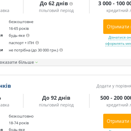
До 62 днів
3 000 - 100 0
тавка
пільговий період
кредитний л
безкоштовне
Отримати 
16-65 років
ня
будь-яке
Дізнатися он
паспорт + ІПН
оформлять мен
ди
не потрібна (до 30 000 грн.)
оказати
нків
Додати у порівн
%
До 92 днів
500 - 200 00
тавка
пільговий період
кредитний л
безкоштовно
Отримати 
18-74 років
ня
будь-яке