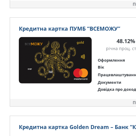
П
Кредитна картка ПУМБ “ВСЕМОЖУ”
48.12%
річна проц. с
Оформлення
Вік
Працевлаштуван
Документи
Довідка про дохо
П
Кредитна картка Golden Dream – Банк “