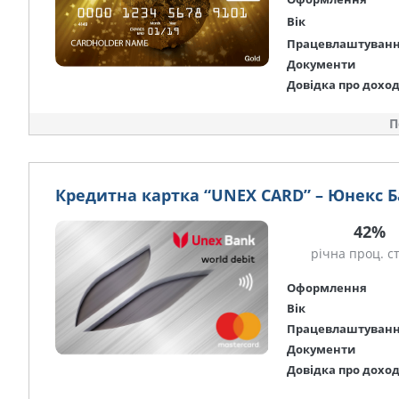
Вік
Працевлаштуван
Документи
Довідка про дохо
П
Кредитна картка “UNEX CARD” – Юнекс 
42%
річна проц. с
Оформлення
Вік
Працевлаштуван
Документи
Довідка про дохо