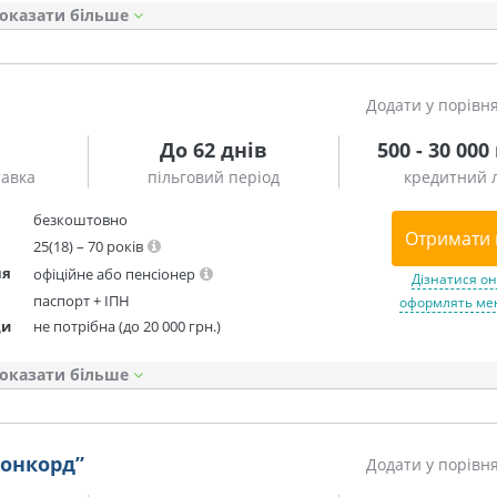
оказати
Додати у порівн
До 62 днів
500 - 30 000
тавка
пільговий період
кредитний л
безкоштовно
Отримати 
25(18) – 70 років
ня
офіційне або пенсіонер
Дізнатися он
паспорт + ІПН
оформлять мен
ди
не потрібна (до 20 000 грн.)
оказати
Конкорд”
Додати у порівн