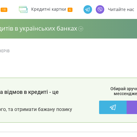
Кредитні картки
Читайте нас
дитів в українських банках
НЕРІВ
Обирай зруч
 відмов в кредиті - це
мессендже
ого, та отримати бажану позику