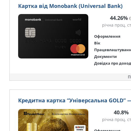
Картка від Monobank (Universal Bank)
44.26%
річна проц. с
Оформлення
Вік
Працевлаштуван
Документи
Довідка про дохо
П
Кредитна картка “Універсальна GOLD” 
40.8%
річна проц. с
Оформлення