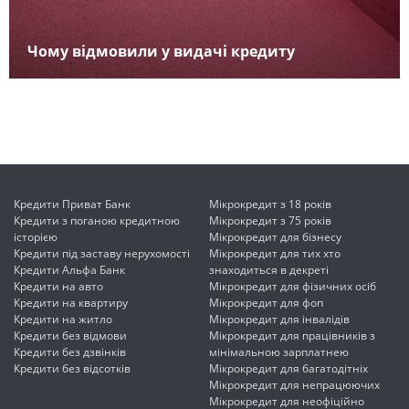
Чому відмовили у видачі кредиту
Кредити Приват Банк
Мікрокредит з 18 років
Кредити з поганою кредитною
Мікрокредит з 75 років
історією
Мікрокредит для бізнесу
Кредити під заставу нерухомості
Мікрокредит для тих хто
Кредити Альфа Банк
знаходиться в декреті
Кредити на авто
Мікрокредит для фізичних осіб
Кредити на квартиру
Мікрокредит для фоп
Кредити на житло
Мікрокредит для інвалідів
Кредити без відмови
Мікрокредит для працівників з
Кредити без дзвінків
мінімальною зарплатнею
Кредити без відсотків
Мікрокредит для багатодітніх
Мікрокредит для непрацюючих
Мікрокредит для неофіційно