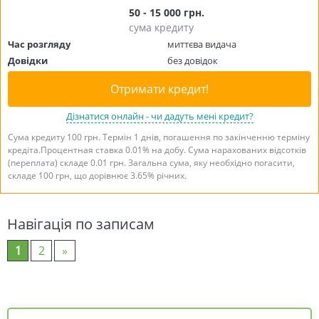
50 - 15 000 грн.
сума кредиту
Час розгляду
миттєва видача
Довідки
без довідок
Отримати кредит!
Дізнатися онлайн - чи дадуть мені кредит?
Сума кредиту 100 грн. Термін 1 днів, погашення по закінченню терміну
кредіта.Процентная ставка 0.01% на добу. Сума нарахованих відсотків
(переплата) складе 0.01 грн. Загальна сума, яку необхідно погасити,
складе 100 грн, що дорівнює 3.65% річних.
Навігація по записам
1
2
»