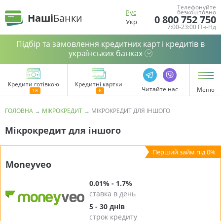
Телефонуйте
Рус
безкоштовно
Наші
Банки
0 800 752 750
Укр
7:00-23:00 Пн-Нд
Підбір та замовлення кредитних карт і кредитів в
українських банках
Кредити готівкою
Кредитні картки
Читайте нас
Меню
ГОЛОВНА
→
МІКРОКРЕДИТ
→
МІКРОКРЕДИТ ДЛЯ ІНШОГО
Мікрокредит для іншого
Moneyveo
0.01% - 1.7%
ставка в день
5 - 30 днів
строк кредиту