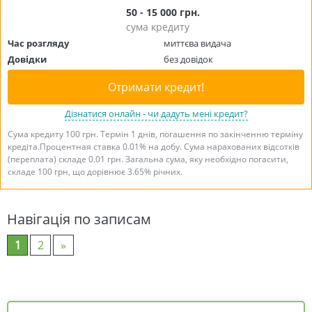
50 - 15 000 грн.
сума кредиту
Час розгляду
миттєва видача
Довідки
без довідок
Отримати кредит!
Дізнатися онлайн - чи дадуть мені кредит?
Сума кредиту 100 грн. Термін 1 днів, погашення по закінченню терміну
кредіта.Процентная ставка 0.01% на добу. Сума нарахованих відсотків
(переплата) складе 0.01 грн. Загальна сума, яку необхідно погасити,
складе 100 грн, що дорівнює 3.65% річних.
Навігація по записам
1
2
»