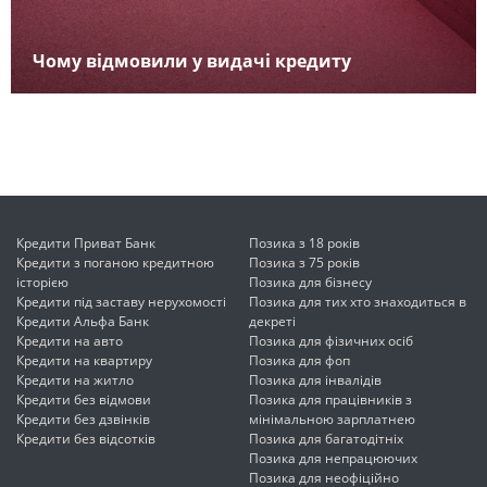
Чому відмовили у видачі кредиту
Кредити Приват Банк
Позика з 18 років
Кредити з поганою кредитною
Позика з 75 років
історією
Позика для бізнесу
Кредити під заставу нерухомості
Позика для тих хто знаходиться в
Кредити Альфа Банк
декреті
Кредити на авто
Позика для фізичних осіб
Кредити на квартиру
Позика для фоп
Кредити на житло
Позика для інвалідів
Кредити без відмови
Позика для працівників з
Кредити без дзвінків
мінімальною зарплатнею
Кредити без відсотків
Позика для багатодітніх
Позика для непрацюючих
Позика для неофіційно