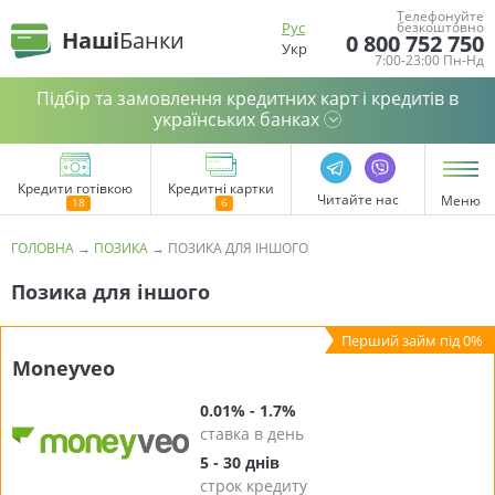
Телефонуйте
Рус
безкоштовно
Наші
Банки
0 800 752 750
Укр
7:00-23:00 Пн-Нд
Підбір та замовлення кредитних карт і кредитів в
українських банках
Кредити готівкою
Кредитні картки
Читайте нас
Меню
ГОЛОВНА
→
ПОЗИКА
→
ПОЗИКА ДЛЯ ІНШОГО
Позика для іншого
Moneyveo
0.01% - 1.7%
ставка в день
5 - 30 днів
строк кредиту