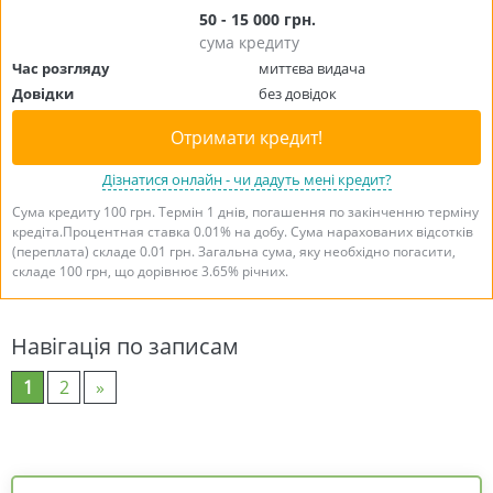
50 - 15 000 грн.
сума кредиту
Час розгляду
миттєва видача
Довідки
без довідок
Отримати кредит!
Дізнатися онлайн - чи дадуть мені кредит?
Сума кредиту 100 грн. Термін 1 днів, погашення по закінченню терміну
кредіта.Процентная ставка 0.01% на добу. Сума нарахованих відсотків
(переплата) складе 0.01 грн. Загальна сума, яку необхідно погасити,
складе 100 грн, що дорівнює 3.65% річних.
Навігація по записам
1
2
»