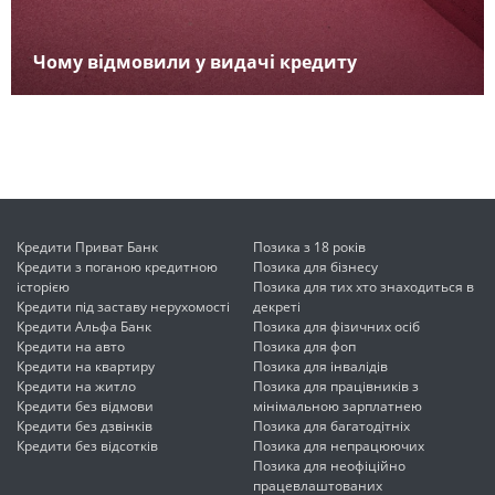
Чому відмовили у видачі кредиту
Кредити Приват Банк
Позика з 18 років
Кредити з поганою кредитною
Позика для бізнесу
історією
Позика для тих хто знаходиться в
Кредити під заставу нерухомості
декреті
Кредити Альфа Банк
Позика для фізичних осіб
Кредити на авто
Позика для фоп
Кредити на квартиру
Позика для інвалідів
Кредити на житло
Позика для працівників з
Кредити без відмови
мінімальною зарплатнею
Кредити без дзвінків
Позика для багатодітніх
Кредити без відсотків
Позика для непрацюючих
Позика для неофіційно
працевлаштованих