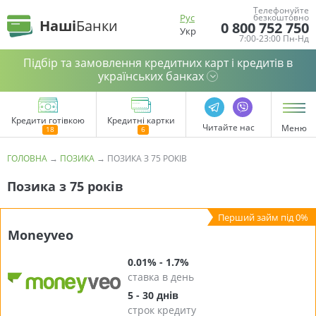
Телефонуйте
Рус
безкоштовно
Наші
Банки
0 800 752 750
Укр
7:00-23:00 Пн-Нд
Підбір та замовлення кредитних карт і кредитів в
українських банках
Кредити готівкою
Кредитні картки
Читайте нас
Меню
ГОЛОВНА
→
ПОЗИКА
→
ПОЗИКА З 75 РОКІВ
Позика з 75 років
Moneyveo
0.01% - 1.7%
ставка в день
5 - 30 днів
строк кредиту