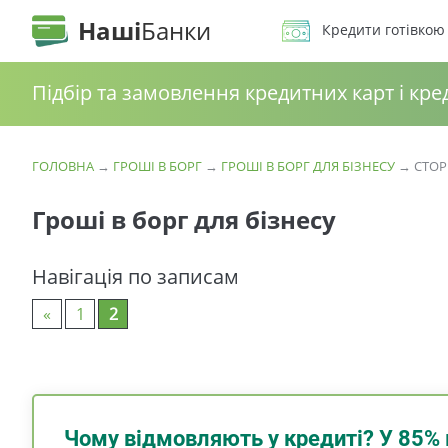
Наші
Банки
Кредити готівкою
Підбір та замовлення кредитних карт і кре
ГОЛОВНА
→
ГРОШІ В БОРГ
→
ГРОШІ В БОРГ ДЛЯ БІЗНЕСУ
→
СТОР
Гроші в борг для бізнесу
Навігація по записам
«
1
2
Чому відмовляють у кредиті? У 85% 