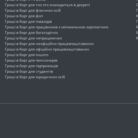
Гроші в борг для тих хто знаходиться в декреті
Гроші в борг для фізичних осіб
Гроші в борг для фоп
Гроші в борг для інвалідів
Гроші в борг для працівників з мінімальною зарплатнею
Гроші в борг для багатодітніх
Гроші в борг для непрацюючих
Гроші в борг для неофіційно працевлаштованих
Гроші в борг для офіційно працевлаштованих
Гроші в борг для іншого
Гроші в борг для пенсіонерів
Гроші в борг для підприємців
Гроші в борг для студентів
Гроші в борг для юридичних осіб