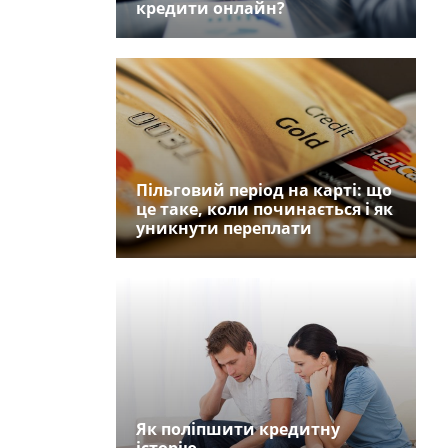
кредити онлайн?
Пільговий період на карті: що
це таке, коли починається і як
уникнути переплати
Як поліпшити кредитну