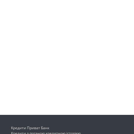
Кредити Приват Банк
Кредити з поганою кредитною історією