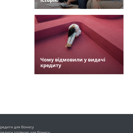
історію
Чому відмовили у видачі
кредиту
Кредити для бізнесу
Кредити готівкою для бізнесу