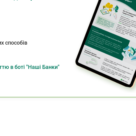
х способів
тю в боті "Наші Банки"