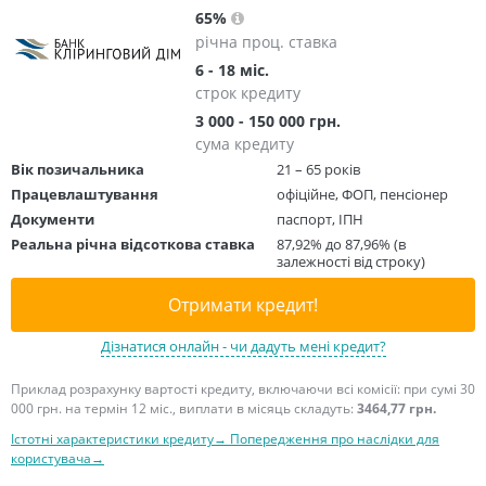
65%
річна проц. ставка
6 - 18 міс.
строк кредиту
3 000 - 150 000 грн.
сума кредиту
Вік позичальника
21 – 65 років
Працевлаштування
офіційне, ФОП, пенсіонер
Документи
паспорт, ІПН
Реальна річна відсоткова ставка
87,92% до 87,96% (в
залежності від строку)
Отримати кредит!
Дізнатися онлайн - чи дадуть мені кредит?
Приклад розрахунку вартості кредиту, включаючи всі комісії: при сумі 30
000 грн. на термін 12 міс., виплати в місяць складуть:
3464,77 грн.
Істотні характеристики кредиту→
Попередження про наслідки для
користувача→