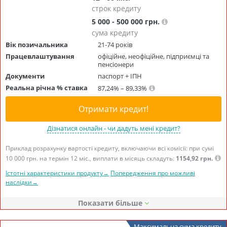
строк кредиту
5 000 - 500 000 грн.
сума кредиту
Вік позичальника
21-74 років
Працевлаштування
офіційне, неофіційне, підприємці та
пенсіонери
Документи
паспорт + ІПН
Реальна річна % ставка
87,24% – 89,33%
Отримати кредит!
Дізнатися онлайн - чи дадуть мені кредит?
Приклад розрахунку вартості кредиту, включаючи всі комісії: при сумі
10 000 грн. на термін 12 міс., виплати в місяць складуть:
1154,92 грн.
Істотні характеристики продукту→
Попередження про можливі
наслідки→
Показати
Максимальна сума кредиту