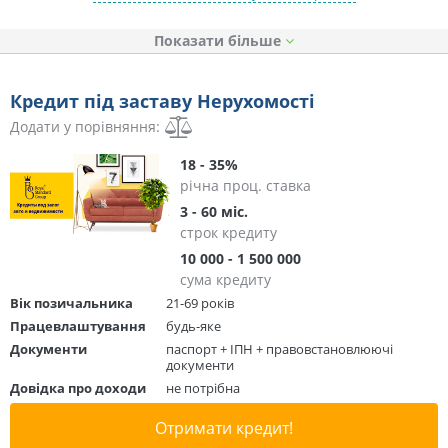
Показати
Кредит під заставу Нерухомості
Додати у порівняння:
18 - 35%
річна проц. ставка
3 - 60 міс.
строк кредиту
10 000 - 1 500 000
сума кредиту
Вік позичальника
21-69 років
Працевлаштування
будь-яке
Документи
паспорт + ІПН + правовстановлюючі
документи
Довідка про доходи
не потрібна
Отримати кредит!