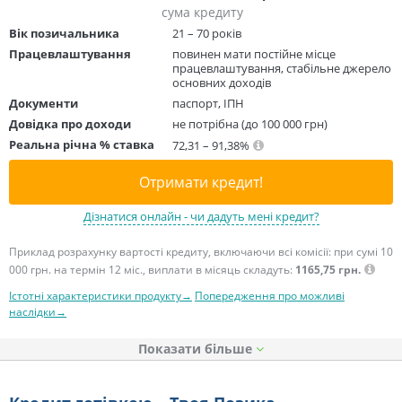
сума кредиту
Вік позичальника
21 – 70 років
Працевлаштування
повинен мати постійне місце
працевлаштування, стабільне джерело
основних доходів
Документи
паспорт, ІПН
Довідка про доходи
не потрібна (до 100 000 грн)
Реальна річна % ставка
72,31 – 91,38%
Отримати кредит!
Дізнатися онлайн - чи дадуть мені кредит?
Приклад розрахунку вартості кредиту, включаючи всі комісії: при сумі 10
000 грн. на термін 12 міс., виплати в місяць складуть:
1165,75 грн.
Істотні характеристики продукту→
Попередження про можливі
наслідки→
Показати