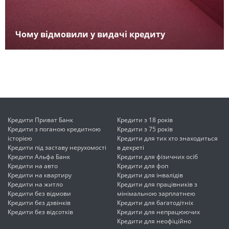
Чому відмовили у видачі кредиту
Кредити Приват Банк
Кредити з 18 років
Кредити з поганою кредитною
Кредити з 75 років
історією
Кредити для тих хто знаходиться
Кредити під заставу нерухомості
в декреті
Кредити Альфа Банк
Кредити для фізичних осіб
Кредити на авто
Кредити для фоп
Кредити на квартиру
Кредити для інвалідів
Кредити на житло
Кредити для працівників з
Кредити без відмови
мінімальною зарплатнею
Кредити без дзвінків
Кредити для багатодітніх
Кредити без відсотків
Кредити для непрацюючих
Кредити для неофіційно