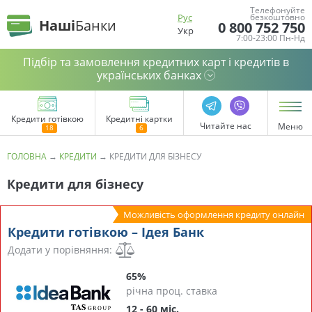
Телефонуйте
Рус
безкоштовно
Наші
Банки
0 800 752 750
Укр
7:00-23:00 Пн-Нд
Підбір та замовлення кредитних карт і кредитів в
українських банках
Кредити готівкою
Кредитні картки
Читайте нас
Меню
ГОЛОВНА
→
КРЕДИТИ
→
КРЕДИТИ ДЛЯ БІЗНЕСУ
Кредити для бізнесу
Можливість оформлення кредиту онлайн
Кредити готівкою – Ідея Банк
Додати у порівняння:
65%
річна проц. ставка
12 - 60 міс.