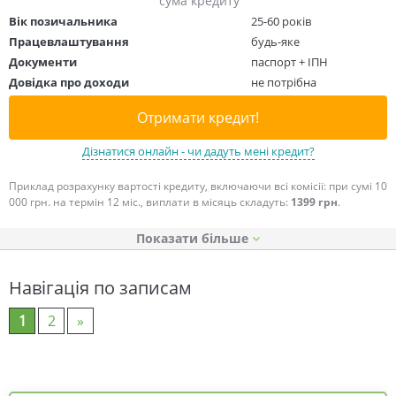
сума кредиту
Вік позичальника
25-60 років
Працевлаштування
будь-яке
Документи
паспорт + ІПН
Довідка про доходи
не потрібна
Отримати кредит!
Дізнатися онлайн - чи дадуть мені кредит?
Приклад розрахунку вартості кредиту, включаючи всі комісії: при сумі 10
000 грн. на термін 12 міс., виплати в місяць складуть:
1399 грн
.
Показати
Навігація по записам
1
2
»