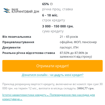
65%
річна проц. ставка
6 - 18 міс.
строк кредиту
3 000 - 150 000 грн.
сума кредиту
Вік позичальника
21 – 65 років
Працевлаштування
офіційне, ФОП, пенсіонер
Документи
паспорт, ІПН
Реальна річна відсоткова ставка
87,92% до 87,96% (в
залежності від строку)
Отримати кредит!
Дізнатися онлайн - чи дадуть мені кредит?
Приклад розрахунку вартості кредиту, включаючи всі комісії: при сумі 30
000 грн. на термін 12 міс., виплати в місяць складуть:
3464,77 грн.
Істотні характеристики кредиту→
Попередження про наслідки для
користувача→