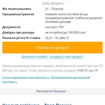
сума кредиту
Вік позичальника
21 – 70 років
Працевлаштування
повинен мати постійне місце
працевлаштування, стабільне джерело
основних доходів
Документи
паспорт, ІПН
Довідка про доходи
не потрібна (до 100 000 грн)
Реальна річна % ставка
72,31 – 91,38%
Отримати кредит!
Дізнатися онлайн - чи дадуть мені кредит?
Приклад розрахунку вартості кредиту, включаючи всі комісії: при сумі 10
000 грн. на термін 12 міс., виплати в місяць складуть:
1165,75 грн.
Істотні характеристики продукту→
Попередження про можливі
наслідки→
Показати