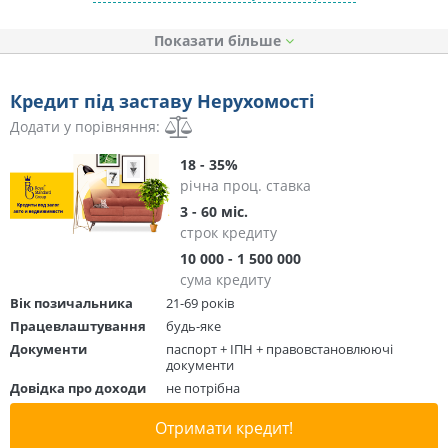
Показати
Кредит під заставу Нерухомості
Додати у порівняння:
18 - 35%
річна проц. ставка
3 - 60 міс.
строк кредиту
10 000 - 1 500 000
сума кредиту
Вік позичальника
21-69 років
Працевлаштування
будь-яке
Документи
паспорт + ІПН + правовстановлюючі
документи
Довідка про доходи
не потрібна
Отримати кредит!