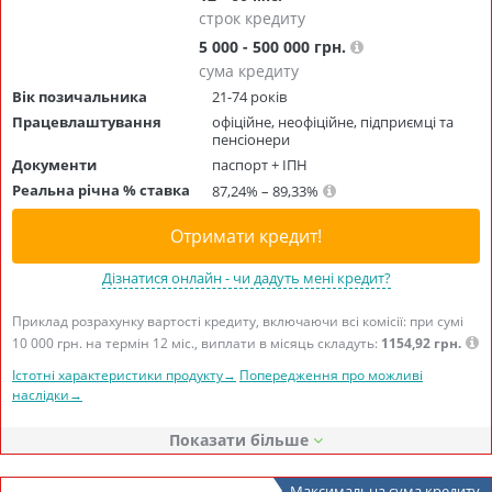
строк кредиту
5 000 - 500 000 грн.
сума кредиту
Вік позичальника
21-74 років
Працевлаштування
офіційне, неофіційне, підприємці та
пенсіонери
Документи
паспорт + ІПН
Реальна річна % ставка
87,24% – 89,33%
Отримати кредит!
Дізнатися онлайн - чи дадуть мені кредит?
Приклад розрахунку вартості кредиту, включаючи всі комісії: при сумі
10 000 грн. на термін 12 міс., виплати в місяць складуть:
1154,92 грн.
Істотні характеристики продукту→
Попередження про можливі
наслідки→
Показати
Максимальна сума кредиту