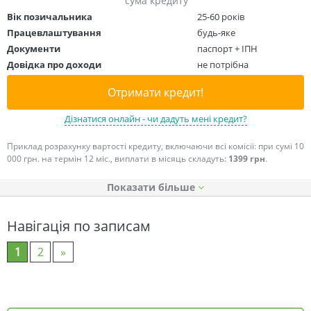
сума кредиту
Вік позичальника
25-60 років
Працевлаштування
будь-яке
Документи
паспорт + ІПН
Довідка про доходи
не потрібна
Отримати кредит!
Дізнатися онлайн - чи дадуть мені кредит?
Приклад розрахунку вартості кредиту, включаючи всі комісії: при сумі 10
000 грн. на термін 12 міс., виплати в місяць складуть:
1399 грн
.
Показати
Навігація по записам
1
2
»