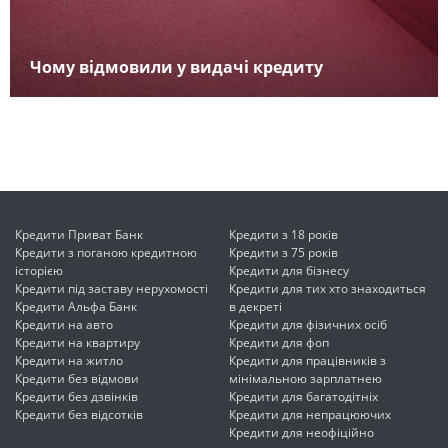
Чому відмовили у видачі кредиту
Кредити Приват Банк
Кредити з 18 років
Кредити з поганою кредитною
Кредити з 75 років
історією
Кредити для бізнесу
Кредити під заставу нерухомості
Кредити для тих хто знаходиться
Кредити Альфа Банк
в декреті
Кредити на авто
Кредити для фізичних осіб
Кредити на квартиру
Кредити для фоп
Кредити на житло
Кредити для працівників з
Кредити без відмови
мінімальною зарплатнею
Кредити без дзвінків
Кредити для багатодітніх
Кредити без відсотків
Кредити для непрацюючих
Кредити для неофіційно