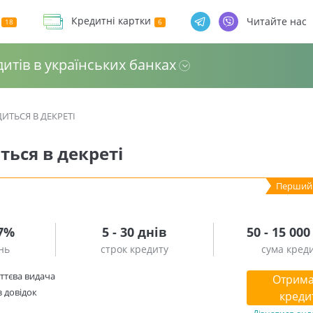
Кредитні картки
Читайте нас
дитів в українських банках
ИТЬСЯ В ДЕКРЕТІ
ться в декреті
.7%
5 - 30 днів
50 - 15 000
нь
строк кредиту
сума кред
ттєва видача
Отрима
з довідок
креди