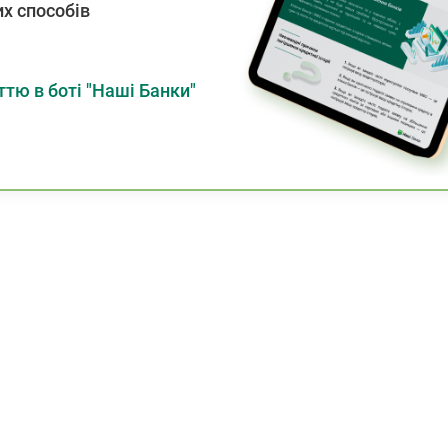
х способів
тю в боті "Наші Банки"