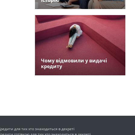
історію
Чому відмовили у видачі
кредиту
Кредити для тих хто знаходиться в декреті
Кредити готівкою для тих хто знаходиться в декреті