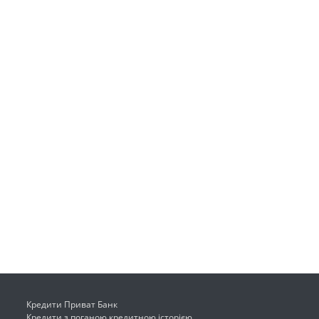
Кредити Приват Банк
Кредити з поганою кредитною історією