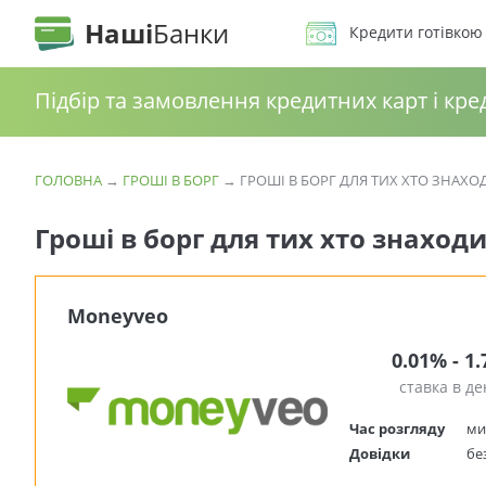
Наші
Банки
Кредити готівкою
Підбір та замовлення кредитних карт і кре
ГОЛОВНА
→
ГРОШІ В БОРГ
→
ГРОШІ В БОРГ ДЛЯ ТИХ ХТО ЗНАХОД
Гроші в борг для тих хто знаходи
Moneyveo
0.01% - 1
ставка в де
Час розгляду
ми
Довідки
бе