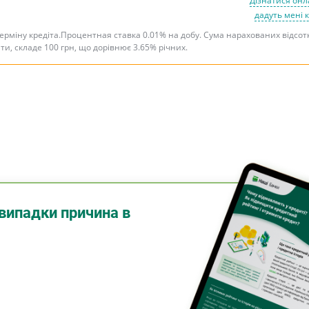
Дізнатися онл
дадуть мені 
терміну кредіта.Процентная ставка 0.01% на добу. Сума нарахованих відсот
ити, складе 100 грн, що дорівнює 3.65% річних.
випадки причина в