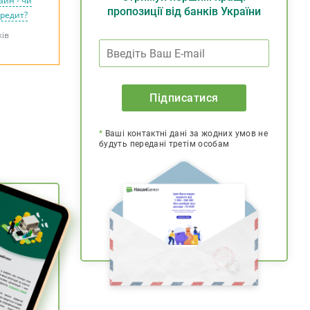
айн - чи
пропозиції від банків України
кредит?
ків
Підписатися
*
Ваші контактні дані за жодних умов не
будуть передані третім особам