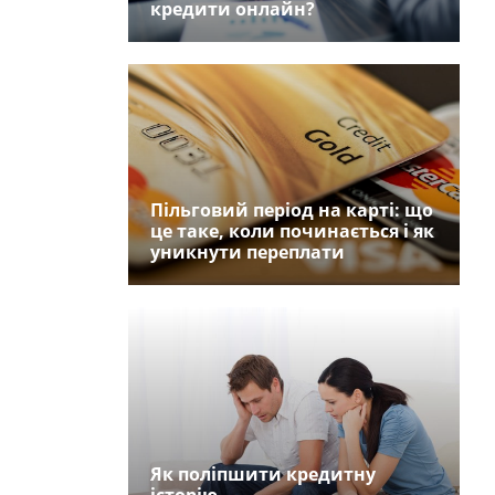
кредити онлайн?
Пільговий період на карті: що
це таке, коли починається і як
уникнути переплати
Як поліпшити кредитну