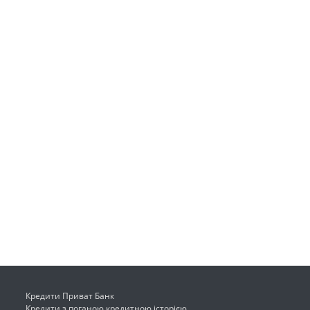
Кредити Приват Банк
Кредити з поганою кредитною історією