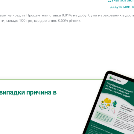
Дізнатися онл
дадуть мені 
терміну кредіта.Процентная ставка 0.01% на добу. Сума нарахованих відсот
ити, складе 100 грн, що дорівнює 3.65% річних.
випадки причина в