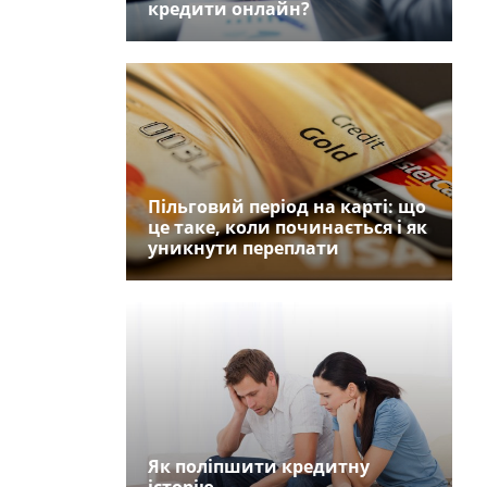
кредити онлайн?
Пільговий період на карті: що
це таке, коли починається і як
уникнути переплати
Як поліпшити кредитну