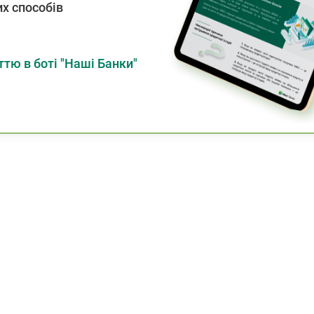
х способів
тю в боті "Наші Банки"