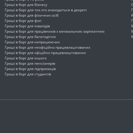
Гроші в борг для бізнесу
Гроші в борг для тих хто знаходиться в декреті
Гроші в борг для фізичних осіб
Гроші в борг для фоп
Гроші в борг для інвалідів
Гроші в борг для працівників з мінімальною зарплатнею
Гроші в борг для багатодітніх
Гроші в борг для непрацюючих
Гроші в борг для неофіційно працевлаштованих
Гроші в борг для офіційно працевлаштованих
Гроші в борг для іншого
Гроші в борг для пенсіонерів
Гроші в борг для підприємців
Гроші в борг для студентів