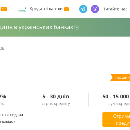
Кредитні картки
Читайте нас
дитів в українських банках
ІБ
б
.7%
5 - 30 днів
50 - 15 000
нь
строк кредиту
сума кред
ттєва видача
Отрима
з довідок
креди