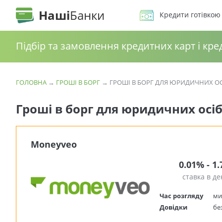
Наші
Банки
Кредити готівкою
Підбір та замовлення кредитних карт і кре
ГОЛОВНА
→
ГРОШІ В БОРГ
→
ГРОШІ В БОРГ ДЛЯ ЮРИДИЧНИХ ОС
Гроші в борг для юридичних осі
Moneyveo
0.01% - 1
ставка в де
Час розгляду
ми
Довідки
бе