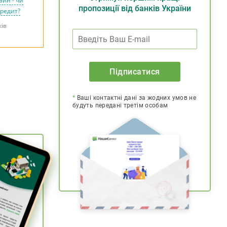
айн - чи
пропозиції від банків України
кредит?
ків
Підписатися
*
Ваші контактні дані за жодних умов не
будуть передані третім особам