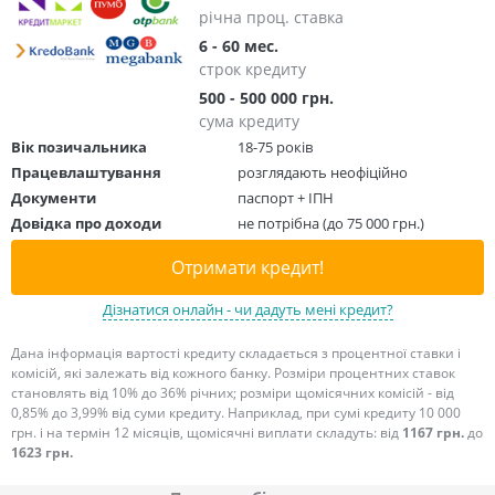
річна проц. ставка
6 - 60 мес.
строк кредиту
500 - 500 000 грн.
сума кредиту
Вік позичальника
18-75 років
Працевлаштування
розглядають неофіційно
Документи
паспорт + ІПН
Довідка про доходи
не потрібна (до 75 000 грн.)
Отримати кредит!
Дізнатися онлайн - чи дадуть мені кредит?
Дана інформація вартості кредиту складається з процентної ставки і
комісій, які залежать від кожного банку. Розміри процентних ставок
становлять від 10% до 36% річних; розміри щомісячних комісій - від
0,85% до 3,99% від суми кредиту. Наприклад, при сумі кредиту 10 000
грн. і на термін 12 місяців, щомісячні виплати складуть: від
1167 грн.
до
1623 грн.