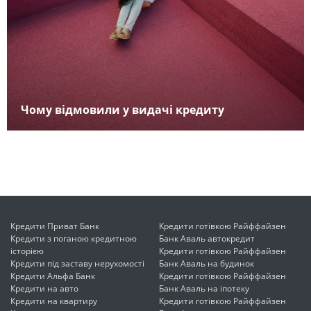
Чому відмовили у видачі кредиту
Кредити Приват Банк
Кредити готівкою Райффайзен
Кредити з поганою кредитною
Банк Аваль автокредит
історією
Кредити готівкою Райффайзен
Кредити під заставу нерухомості
Банк Аваль на будинок
Кредити Альфа Банк
Кредити готівкою Райффайзен
Кредити на авто
Банк Аваль на іпотеку
Кредити на квартиру
Кредити готівкою Райффайзен