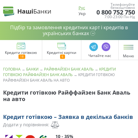
Телефонуйте
Рус
безкоштовно
Наші
Банки
0 800 752 750
Укр
7:00-23:00 Пн-Нд
Підбір та замовлення кредитних карт і кредитів в
українських банках
Кредити готівкою
Кредитні картки
Читайте нас
Меню
ГОЛОВНА
→
БАНКИ
→
РАЙФФАЙЗЕН БАНК АВАЛЬ
→
КРЕДИТИ
ГОТІВКОЮ РАЙФФАЙЗЕН БАНК АВАЛЬ
→
КРЕДИТИ ГОТІВКОЮ
РАЙФФАЙЗЕН БАНК АВАЛЬ НА АВТО
Кредити готівкою Райффайзен Банк Аваль
на авто
Кредит готівкою – Заявка в декілька банків
Додати у порівняння:
10 - 35%