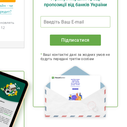
пропозиції від банків України
айн - чи
кредит?
тановлять
 12
Підписатися
*
Ваші контактні дані за жодних умов не
будуть передані третім особам