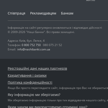
Співпраця
Рекламодавцям
Банкам
Інформація на сайті регулярно оновлюється і відповідає дійсності
© 2009-2026 "Наші Банки". Всі права захищені.
Адреса: Київ, бул. Лепсе, 4
Телефон:
0 800 752 750
080 075 21 52
Email:
info@nashibanki.com.ua
Реєстраційні дані наших партнерів
Кредитування і ризики
Політика конфіденційності
Якщо Ви просто переглядаєте сайт, інформація про Вас не збирається і
Яку інформацію ми зберігаємо?
Ми зберігаємо інформацію тільки про тих відвідувачів нашого сайту, 
Яким чином ми використовуємо отримані дані?