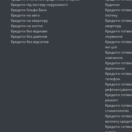
Кредити під заставу нерухомості
будинок
Кредити Альфа Банк
Кредити готів
Кредити на авто
іпотеку
Кредити на квартиру
Кредити готів
Кредити на житло
квартиру
Кредити без відмови
Кредити готів
Кредити без дзвінків
лікування
Кредити без відсотків
Кредити готівк
які цілі
Кредити готів
навчання
Кредити готів
відпочинок
Кредити готів
телефон
Кредити готів
рефінансуванн
Кредити готів
ремонт
Кредити готів
стоматологію
Кредити готів
виплату креди
Кредити готів
житло