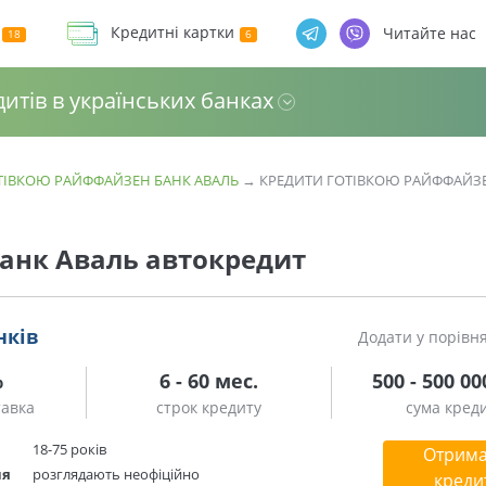
Кредитні картки
Читайте нас
дитів в українських банках
ТІВКОЮ РАЙФФАЙЗЕН БАНК АВАЛЬ
→
КРЕДИТИ ГОТІВКОЮ РАЙФФАЙЗ
анк Аваль автокредит
нків
Додати у порівн
%
6 - 60 мес.
500 - 500 00
тавка
строк кредиту
сума кред
18-75 років
Отрима
ня
розглядають неофіційно
креди