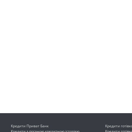
Кредити Приват Банк
Кредити готів
Кредити з поганою кредитною історією
Кредити готів