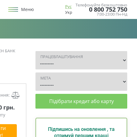
Телефонуйте безкоштовно
Рус
0 800 752 750
Меню
Укр
7:00-23:00 Пн-Нд
ЕН БАНК
ПРАЦЕВЛАШТУВАННЯ
МЕТА
яння:
Підібрати кредит або карту
0 грн.
иту
ти
Підпишись на оновлення , та
т!
отримуй першим кращі