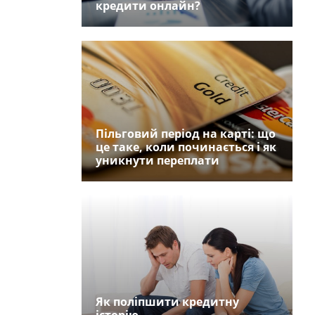
кредити онлайн?
Пільговий період на карті: що
це таке, коли починається і як
уникнути переплати
Як поліпшити кредитну