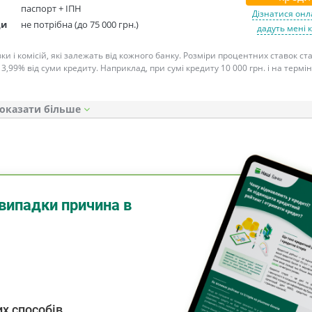
паспорт + ІПН
Дізнатися онл
ди
не потрібна (до 75 000 грн.)
дадуть мені 
ки і комісій, які залежать від кожного банку. Розміри процентних ставок с
 3,99% від суми кредиту. Наприклад, при сумі кредиту 10 000 грн. і на термін
оказати
випадки причина в
х способів