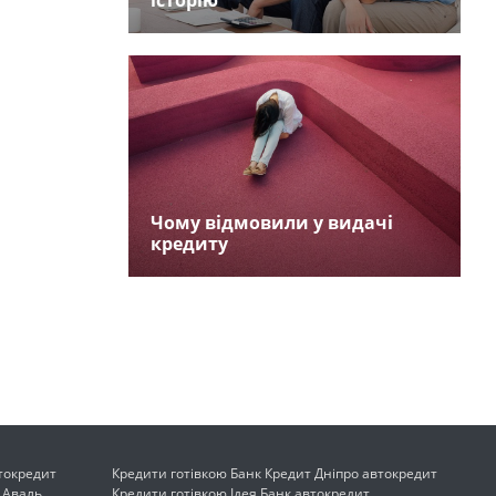
історію
Чому відмовили у видачі
кредиту
токредит
Кредити готівкою Банк Кредит Дніпро автокредит
 Аваль
Кредити готівкою Ідея Банк автокредит