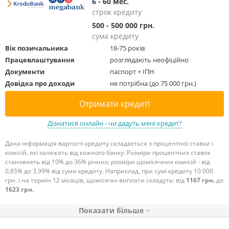
6 - 60 мес.
строк кредиту
500 - 500 000 грн.
сума кредиту
Вік позичальника
18-75 років
Працевлаштування
розглядають неофіційно
Документи
паспорт + ІПН
Довідка про доходи
не потрібна (до 75 000 грн.)
Отримати кредит!
Дізнатися онлайн - чи дадуть мені кредит?
Дана інформація вартості кредиту складається з процентної ставки і
комісій, які залежать від кожного банку. Розміри процентних ставок
становлять від 10% до 36% річних; розміри щомісячних комісій - від
0,85% до 3,99% від суми кредиту. Наприклад, при сумі кредиту 10 000
грн. і на термін 12 місяців, щомісячні виплати складуть: від
1167 грн.
до
1623 грн.
Показати