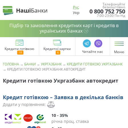
Телефонуйте
Рус
безкоштовно
Наші
Банки
0 800 752 750
Укр
7:00-23:00 Пн-Нд
Підбір та замовлення кредитних карт і кредитів в
українських банках
Кредити готівкою
Кредитні картки
Читайте нас
Меню
ГОЛОВНА
→
БАНКИ
→
УКРГАЗБАНК
→
КРЕДИТИ ГОТІВКОЮ УКРГАЗБАНК
→
КРЕДИТИ ГОТІВКОЮ УКРГАЗБАНК АВТОКРЕДИТ
Кредити готівкою Укргазбанк автокредит
Кредит готівкою – Заявка в декілька банків
Додати у порівняння:
10 - 35%
річна проц. ставка