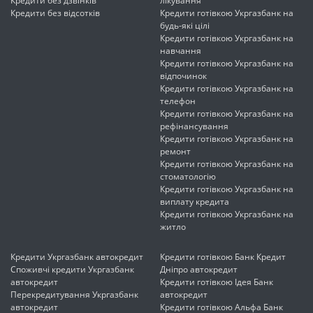
Кредити без дзвінків
лікування
Кредити без відсотків
Кредити готівкою Укргазбанк на
будь-які цілі
Кредити готівкою Укргазбанк на
навчання
Кредити готівкою Укргазбанк на
відпочинок
Кредити готівкою Укргазбанк на
телефон
Кредити готівкою Укргазбанк на
рефінансування
Кредити готівкою Укргазбанк на
ремонт
Кредити готівкою Укргазбанк на
стоматологію
Кредити готівкою Укргазбанк на
виплату кредита
Кредити готівкою Укргазбанк на
житло
Кредити Укргазбанк автокредит
Кредити готівкою Банк Кредит
Споживчі кредити Укргазбанк
Дніпро автокредит
автокредит
Кредити готівкою Ідея Банк
Перекредитування Укргазбанк
автокредит
автокредит
Кредити готівкою Альфа Банк