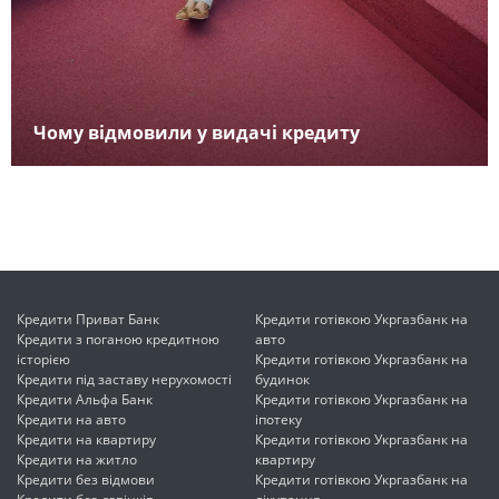
Чому відмовили у видачі кредиту
Кредити Приват Банк
Кредити готівкою Укргазбанк на
Кредити з поганою кредитною
авто
історією
Кредити готівкою Укргазбанк на
Кредити під заставу нерухомості
будинок
Кредити Альфа Банк
Кредити готівкою Укргазбанк на
Кредити на авто
іпотеку
Кредити на квартиру
Кредити готівкою Укргазбанк на
Кредити на житло
квартиру
Кредити без відмови
Кредити готівкою Укргазбанк на