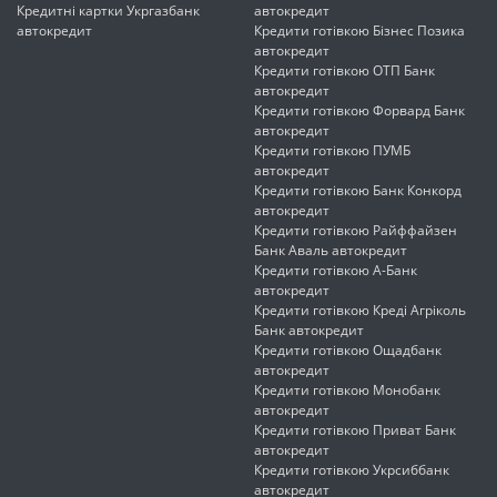
Кредитні картки Укргазбанк
автокредит
автокредит
Кредити готівкою Бізнес Позика
автокредит
Кредити готівкою ОТП Банк
автокредит
Кредити готівкою Форвард Банк
автокредит
Кредити готівкою ПУМБ
автокредит
Кредити готівкою Банк Конкорд
автокредит
Кредити готівкою Райффайзен
Банк Аваль автокредит
Кредити готівкою А-Банк
автокредит
Кредити готівкою Креді Агріколь
Банк автокредит
Кредити готівкою Ощадбанк
автокредит
Кредити готівкою Монобанк
автокредит
Кредити готівкою Приват Банк
автокредит
Кредити готівкою Укрсиббанк
автокредит