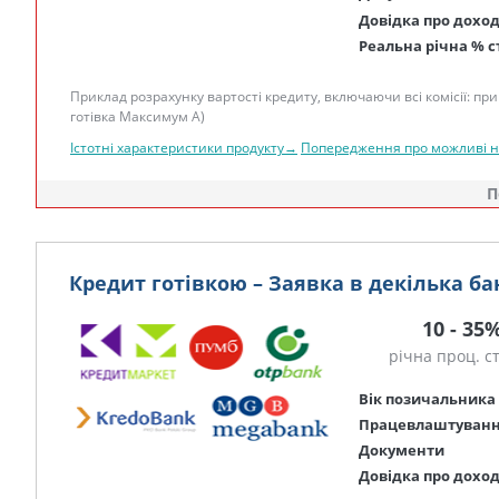
Довідка про дохо
Реальна річна % с
Приклад розрахунку вартості кредиту, включаючи всі комісії: при 
готівка Максимум А)
Істотні характеристики продукту→
Попередження про можливі 
П
Кредит готівкою – Заявка в декілька ба
10 - 35
річна проц. с
Вік позичальника
Працевлаштуван
Документи
Довідка про дохо