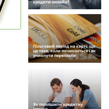
кредити онлайн?
Пільговий період на карті: що
це таке, коли починається і як
уникнути переплати
Як поліпшити кредитну