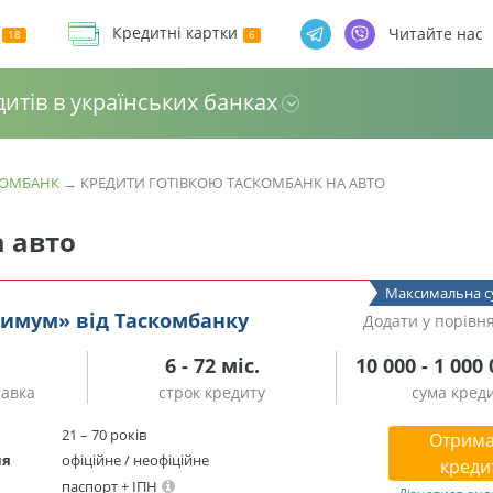
Кредитні картки
Читайте нас
дитів в українських банках
КОМБАНК
→
КРЕДИТИ ГОТІВКОЮ ТАСКОМБАНК НА АВТО
 авто
Максимальна с
симум» від Таскомбанку
Додати у порівн
6 - 72 міс.
10 000 - 1 000
тавка
строк кредиту
сума кред
21 – 70 років
Отрима
ня
офіційне / неофіційне
креди
паспорт + ІПН