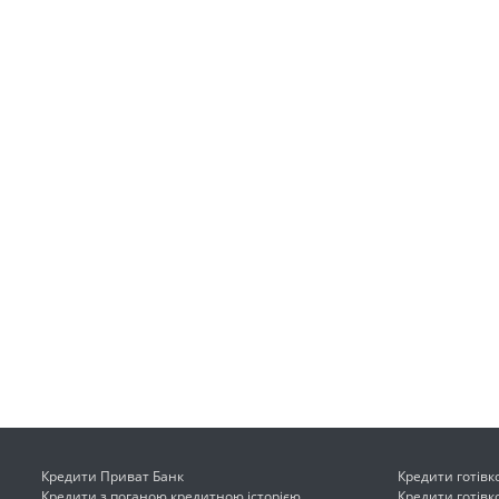
Кредити Приват Банк
Кредити готів
Кредити з поганою кредитною історією
Кредити готівк