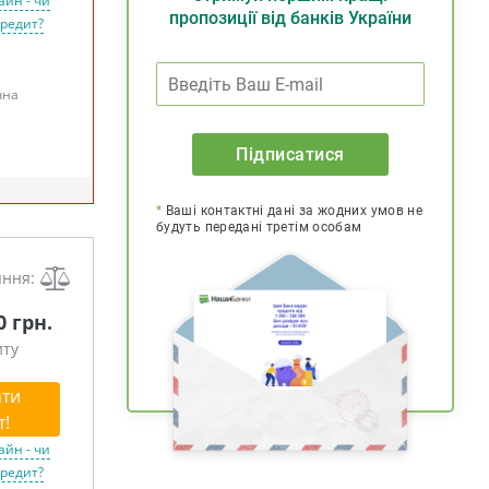
айн - чи
пропозиції від банків України
кредит?
чна
Підписатися
*
Ваші контактні дані за жодних умов не
будуть передані третім особам
яння:
0 грн.
иту
ти
т!
айн - чи
кредит?