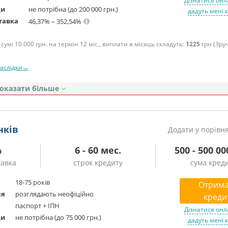
Дізнатися онл
ди
не потрібна (до 200 000 грн.)
дадуть мені 
тавка
46,37% – 352,54%
сумі 10 000 грн. на термін 12 міс., виплати в місяць складуть:
1225
грн (Зру
наслідки→
оказати
нків
Додати у порівн
%
6 - 60 мес.
500 - 500 00
тавка
строк кредиту
сума кред
18-75 років
Отрима
ня
розглядають неофіційно
креди
паспорт + ІПН
Дізнатися онл
ди
не потрібна (до 75 000 грн.)
дадуть мені 