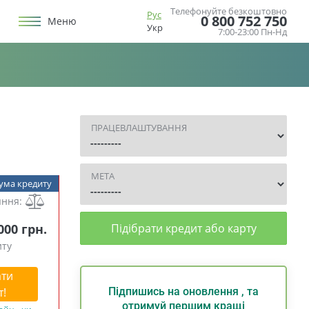
Телефонуйте безкоштовно
Рус
0 800 752 750
Меню
Укр
7:00-23:00 Пн-Нд
ПРАЦЕВЛАШТУВАННЯ
МЕТА
ума кредиту
яння:
 000 грн.
Підібрати кредит або карту
иту
ти
т!
Підпишись на оновлення , та
отримуй першим кращі