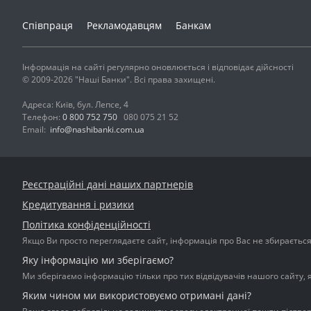
Співпраця
Рекламодавцям
Банкам
Інформація на сайті регулярно оновлюється і відповідає дійсності
© 2009-2026 "Наші Банки". Всі права захищені.
Адреса: Київ, бул. Лепсе, 4
Телефон:
0 800 752 750
080 075 21 52
Email:
info@nashibanki.com.ua
Реєстраційні дані наших партнерів
Кредитування і ризики
Політика конфіденційності
Якщо Ви просто переглядаєте сайт, інформація про Вас не збирається і
Яку інформацію ми зберігаємо?
Ми зберігаємо інформацію тільки про тих відвідувачів нашого сайту, 
Яким чином ми використовуємо отримані дані?