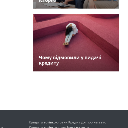
історію
Чому відмовили у видачі
кредиту
Кредити готівкою Банк Кредит Дніпро на авто
то
Кредити готівкою Ідея Банк на авто