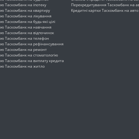
ою Таскомбанк на іпотеку
Перекредитування Таскомбанк на а
ою Таскомбанк на квартиру
Кредитні картки Таскомбанк на авто
ою Таскомбанк на лікування
ою Таскомбанк на будь-які цілі
кою Таскомбанк на навчання
ою Таскомбанк на відпочинок
кою Таскомбанк на телефон
кою Таскомбанк на рефінансування
кою Таскомбанк на ремонт
ою Таскомбанк на стоматологію
ою Таскомбанк на виплату кредита
кою Таскомбанк на житло