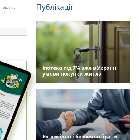
Публікації
тановлять
 12
Іпотека під 7% вже в Україні:
умови покупки житла
Як вигідно і безпечно брати