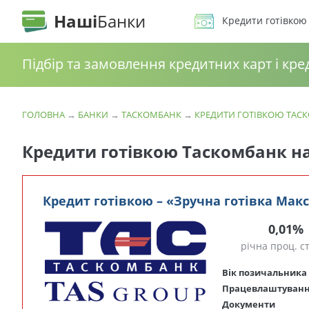
Наші
Банки
Кредити готівкою
Підбір та замовлення кредитних карт і кре
ГОЛОВНА
→
БАНКИ
→
ТАСКОМБАНК
→
КРЕДИТИ ГОТІВКОЮ ТАС
Кредити готівкою Таскомбанк на
Кредит готівкою – «Зручна готівка Мак
0,01%
річна проц. с
Вік позичальника
Працевлаштуван
Документи