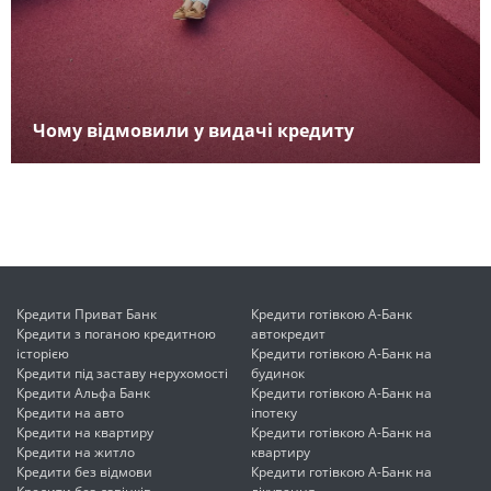
Чому відмовили у видачі кредиту
Кредити Приват Банк
Кредити готівкою А-Банк
Кредити з поганою кредитною
автокредит
історією
Кредити готівкою А-Банк на
Кредити під заставу нерухомості
будинок
Кредити Альфа Банк
Кредити готівкою А-Банк на
Кредити на авто
іпотеку
Кредити на квартиру
Кредити готівкою А-Банк на
Кредити на житло
квартиру
Кредити без відмови
Кредити готівкою А-Банк на