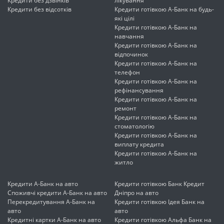
Кредити без дзвінків
лікування
Кредити без відсотків
Кредити готівкою А-Банк на будь-
які цілі
Кредити готівкою А-Банк на
навчання
Кредити готівкою А-Банк на
відпочинок
Кредити готівкою А-Банк на
телефон
Кредити готівкою А-Банк на
рефінансування
Кредити готівкою А-Банк на
ремонт
Кредити готівкою А-Банк на
стоматологію
Кредити готівкою А-Банк на
виплату кредита
Кредити готівкою А-Банк на
житло
Кредити А-Банк на авто
Кредити готівкою Банк Кредит
Споживчі кредити А-Банк на авто
Дніпро на авто
Перекредитування А-Банк на
Кредити готівкою Ідея Банк на
авто
авто
Кредитні картки А-Банк на авто
Кредити готівкою Альфа Банк на