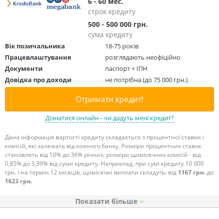
6 - 60 мес.
строк кредиту
500 - 500 000 грн.
сума кредиту
Вік позичальника
18-75 років
Працевлаштування
розглядають неофіційно
Документи
паспорт + ІПН
Довідка про доходи
не потрібна (до 75 000 грн.)
Отримати кредит!
Дізнатися онлайн - чи дадуть мені кредит?
Дана інформація вартості кредиту складається з процентної ставки і
комісій, які залежать від кожного банку. Розміри процентних ставок
становлять від 10% до 36% річних; розміри щомісячних комісій - від
0,85% до 3,99% від суми кредиту. Наприклад, при сумі кредиту 10 000
грн. і на термін 12 місяців, щомісячні виплати складуть: від
1167 грн.
до
1623 грн.
Показати