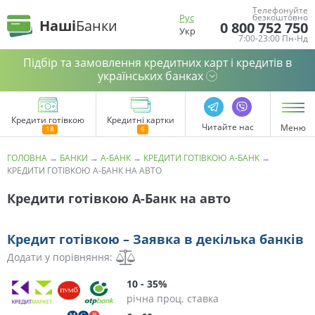
Телефонуйте
Рус
безкоштовно
Наші
Банки
0 800 752 750
Укр
7:00-23:00 Пн-Нд
Підбір та замовлення кредитних карт і кредитів в
українських банках
Кредити готівкою
Кредитні картки
Читайте нас
Меню
ГОЛОВНА
→
БАНКИ
→
А-БАНК
→
КРЕДИТИ ГОТІВКОЮ А-БАНК
→
КРЕДИТИ ГОТІВКОЮ А-БАНК НА АВТО
Кредити готівкою А-Банк на авто
Кредит готівкою – Заявка в декілька банків
Додати у порівняння:
10 - 35%
річна проц. ставка