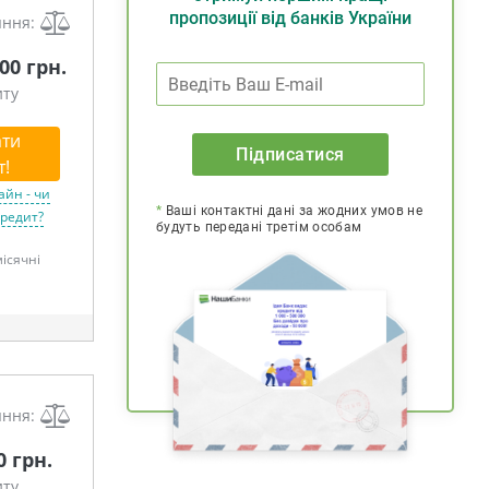
пропозиції від банків України
яння:
000 грн.
иту
ти
Підписатися
т!
айн - чи
*
Ваші контактні дані за жодних умов не
кредит?
будуть передані третім особам
місячні
яння:
0 грн.
иту