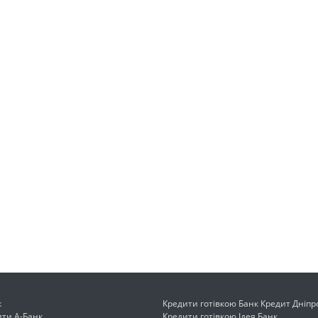
к
Кредити готівкою Банк Кредит Дніпр
ити А-Банк
Кредити готівкою Ідея Банк