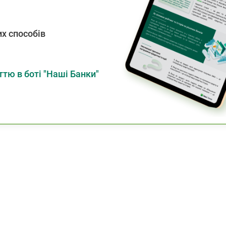
х способів
тю в боті "Наші Банки"