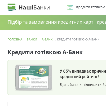
Наші
Банки
Кредити готівкою
Підбір та замовлення кредитних карт і кре
ГОЛОВНА
→
БАНКИ
→
А-БАНК
→
КРЕДИТИ ГОТІВКОЮ А-БАНК
Кредити готівкою А-Банк
У 85% випадках причина
кредитний рейтинг!
Дізнайся, як підвищити й