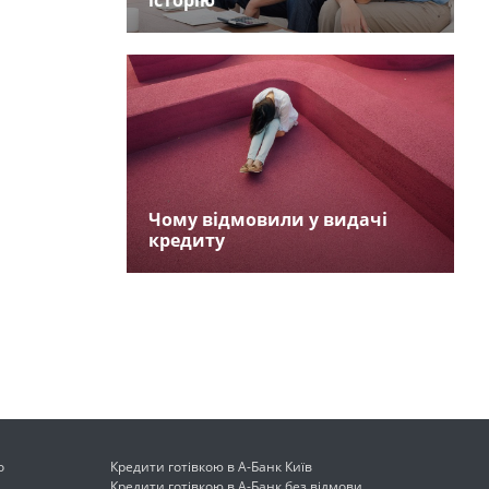
історію
Чому відмовили у видачі
кредиту
о
Кредити готівкою в А-Банк Київ
Кредити готівкою в А-Банк без відмови