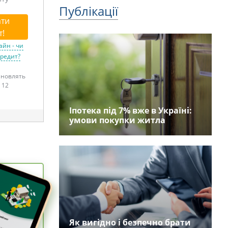
Публікації
ти
т!
айн - чи
кредит?
тановлять
 12
Іпотека під 7% вже в Україні:
умови покупки житла
Як вигідно і безпечно брати