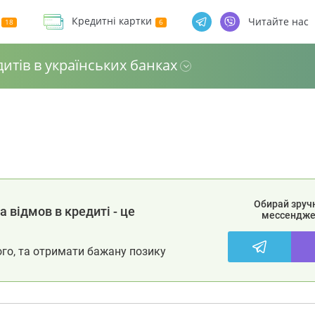
Кредитні картки
Читайте нас
дитів в українських банках
Обирай зруч
 відмов в кредиті - це
мессендже
ого, та отримати бажану позику