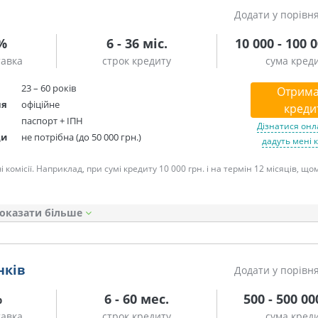
Додати у порівн
8%
6 - 36 міс.
10 000 - 100 
тавка
строк кредиту
сума кред
23 – 60 років
Отрима
ня
офіційне
креди
паспорт + ІПН
Дізнатися онл
ди
не потрібна (до 50 000 грн.)
дадуть мені 
омісії. Наприклад, при сумі кредиту 10 000 грн. і на термін 12 місяців, що
оказати
нків
Додати у порівн
%
6 - 60 мес.
500 - 500 00
тавка
строк кредиту
сума кред