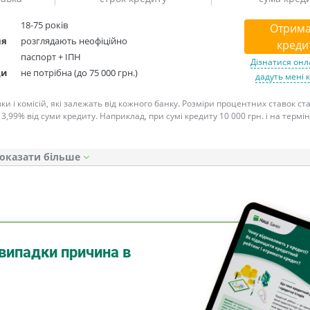
18-75 років
Отрима
ня
розглядають неофіційно
креди
паспорт + ІПН
Дізнатися онл
ди
не потрібна (до 75 000 грн.)
дадуть мені 
ки і комісій, які залежать від кожного банку. Розміри процентних ставок с
 3,99% від суми кредиту. Наприклад, при сумі кредиту 10 000 грн. і на термін
оказати
випадки причина в