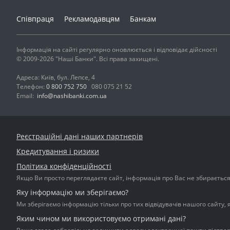
Співпраця
Рекламодавцям
Банкам
Інформація на сайті регулярно оновлюється і відповідає дійсності
© 2009-2026 "Наші Банки". Всі права захищені.
Адреса: Київ, бул. Лепсе, 4
Телефон:
0 800 752 750
080 075 21 52
Email:
info@nashibanki.com.ua
Реєстраційні дані наших партнерів
Кредитування і ризики
Політика конфіденційності
Якщо Ви просто переглядаєте сайт, інформація про Вас не збирається і
Яку інформацію ми зберігаємо?
Ми зберігаємо інформацію тільки про тих відвідувачів нашого сайту, 
Яким чином ми використовуємо отримані дані?