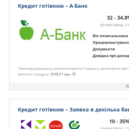
Кредит готівкою – А-Банк
32 - 34.
річна проц. с
Вік позичальника
Працевлаштуван
Документи
Довідка про дохо
Приклад розрахунку загальної вартості кредиту, включаючи діючі к
виплати складуть:
1518,71 грн.
П
Кредит готівкою – Заявка в декілька ба
10 - 35
річна проц. с