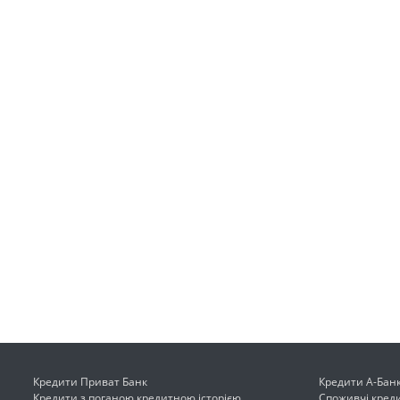
Кредити Приват Банк
Кредити А-Бан
Кредити з поганою кредитною історією
Споживчі кред