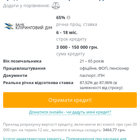
Додати у порівняння:
65%
річна проц. ставка
6 - 18 міс.
строк кредиту
3 000 - 150 000 грн.
сума кредиту
Вік позичальника
21 – 65 років
Працевлаштування
офіційне, ФОП, пенсіонер
Документи
паспорт, ІПН
Реальна річна відсоткова ставка
87,92% до 87,96% (в
залежності від строку)
Отримати кредит!
Дізнатися онлайн - чи дадуть мені кредит?
Приклад розрахунку вартості кредиту, включаючи всі комісії: при сумі 30
000 грн. на термін 12 міс., виплати в місяць складуть:
3464,77 грн.
Істотні характеристики кредиту→
Попередження про наслідки для