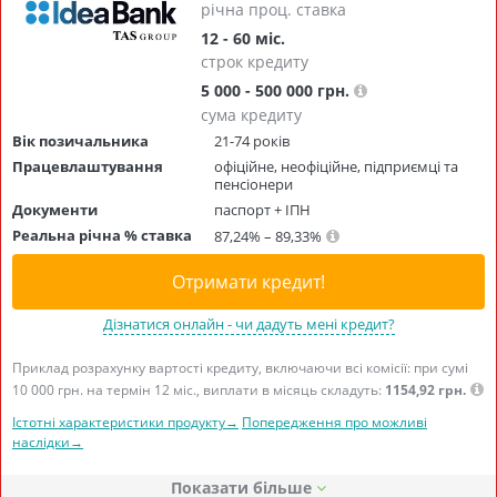
річна проц. ставка
12 - 60 міс.
строк кредиту
5 000 - 500 000 грн.
сума кредиту
Вік позичальника
21-74 років
Працевлаштування
офіційне, неофіційне, підприємці та
пенсіонери
Документи
паспорт + ІПН
Реальна річна % ставка
87,24% – 89,33%
Отримати кредит!
Дізнатися онлайн - чи дадуть мені кредит?
Приклад розрахунку вартості кредиту, включаючи всі комісії: при сумі
10 000 грн. на термін 12 міс., виплати в місяць складуть:
1154,92 грн.
Істотні характеристики продукту→
Попередження про можливі
наслідки→
Показати