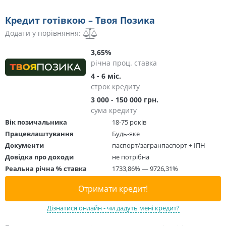
Кредит готівкою – Твоя Позика
Додати у порівняння:
3,65%
річна проц. ставка
4 - 6 міс.
строк кредиту
3 000 - 150 000 грн.
сума кредиту
Вік позичальника
18-75 років
Працевлаштування
Будь-яке
Документи
паспорт/загранпаспорт + ІПН
Довідка про доходи
не потрібна
Реальна річна % ставка
1733,86% — 9726,31%
Отримати кредит!
Дізнатися онлайн - чи дадуть мені кредит?