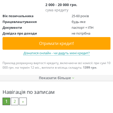
2 000 - 20 000 грн.
сума кредиту
Вік позичальника
25-60 років
Працевлаштування
будь-яке
Документи
паспорт + ІПН
Довідка про доходи
не потрібна
Отримати кредит!
Дізнатися онлайн - чи дадуть мені кредит?
Приклад розрахунку вартості кредиту, включаючи всі комісії: при сумі 10
000 грн. на термін 12 міс., виплати в місяць складуть:
1399 грн
.
Показати
Навігація по записам
1
2
»