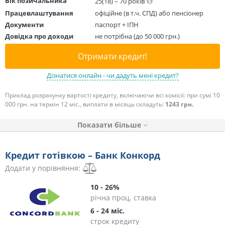
Вік позичальника
25(18) – 70 років
Працевлаштування
офіційне (в т.ч. СПД) або пенсіонер
Документи
паспорт + ІПН
Довідка про доходи
не потрібна (до 50 000 грн.)
Отримати кредит!
Дізнатися онлайн - чи дадуть мені кредит?
Приклад розрахунку вартості кредиту, включаючи всі комісії: при сумі 10
000 грн. на термін 12 міс., виплати в місяць складуть:
1243 грн.
Показати
Кредит готівкою – Банк Конкорд
Додати у порівняння:
10 - 26%
річна проц. ставка
6 - 24 міс.
строк кредиту