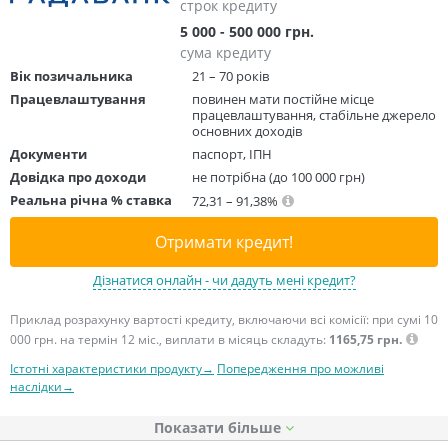
строк кредиту
5 000 - 500 000 грн.
сума кредиту
Вік позичальника
21 – 70 років
Працевлаштування
повинен мати постійне місце
працевлаштування, стабільне джерело
основних доходів
Документи
паспорт, ІПН
Довідка про доходи
не потрібна (до 100 000 грн)
Реальна річна % ставка
72,31 – 91,38%
Отримати кредит!
Дізнатися онлайн - чи дадуть мені кредит?
Приклад розрахунку вартості кредиту, включаючи всі комісії: при сумі 10
000 грн. на термін 12 міс., виплати в місяць складуть:
1165,75 грн.
Істотні характеристики продукту→
Попередження про можливі
наслідки→
Показати