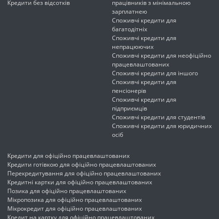
Кредити без відсотків
працівників з мінімальною
зарплатнею
Споживчі кредити для
багатодітніх
Споживчі кредити для
непрацюючих
Споживчі кредити для неофіційно
працевлаштованих
Споживчі кредити для іншого
Споживчі кредити для
пенсіонерів
Споживчі кредити для
підприємців
Споживчі кредити для студентів
Споживчі кредити для юридичних
осіб
Кредити для офіційно працевлаштованих
Кредити готівкою для офіційно працевлаштованих
Перекредитування для офіційно працевлаштованих
Кредитні картки для офіційно працевлаштованих
Позика для офіційно працевлаштованих
Мікропозика для офіційно працевлаштованих
Мікрокредит для офіційно працевлаштованих
Кредит на картку для офіційно працевлаштованих