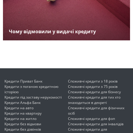
Чому відмовили у видачі кредиту
Кредити Приват Банк
Споживчі кредити з 18 років
Кредити з поганою кредитною
Споживчі кредити з 75 років
історією
Споживчі кредити для бізнесу
Кредити під заставу нерухомості
Споживчі кредити для тих хто
Кредити Альфа Банк
знаходиться в декреті
Кредити на авто
Споживчі кредити для фізичних
Кредити на квартиру
осіб
Кредити на житло
Споживчі кредити для фоп
Кредити без відмови
Споживчі кредити для інвалідів
Кредити без дзвінків
Споживчі кредити для