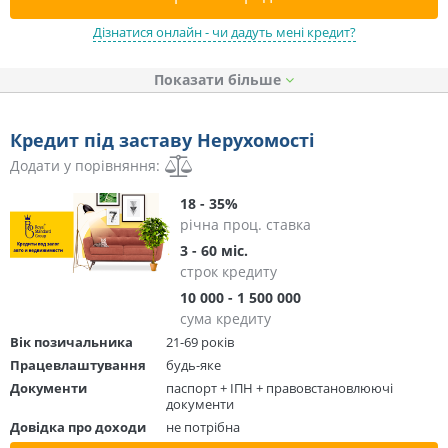
Дізнатися онлайн - чи дадуть мені кредит?
Показати
Кредит під заставу Нерухомості
Додати у порівняння:
18 - 35%
річна проц. ставка
3 - 60 міс.
строк кредиту
10 000 - 1 500 000
сума кредиту
Вік позичальника
21-69 років
Працевлаштування
будь-яке
Документи
паспорт + ІПН + правовстановлюючі
документи
Довідка про доходи
не потрібна