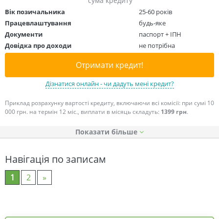
сума кредиту
Вік позичальника
25-60 років
Працевлаштування
будь-яке
Документи
паспорт + ІПН
Довідка про доходи
не потрібна
Отримати кредит!
Дізнатися онлайн - чи дадуть мені кредит?
Приклад розрахунку вартості кредиту, включаючи всі комісії: при сумі 10
000 грн. на термін 12 міс., виплати в місяць складуть:
1399 грн
.
Показати
Навігація по записам
1
2
»