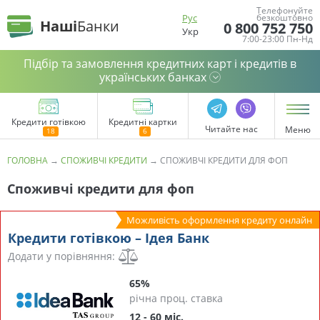
Телефонуйте
Рус
безкоштовно
Наші
Банки
0 800 752 750
Укр
7:00-23:00 Пн-Нд
Підбір та замовлення кредитних карт і кредитів в
українських банках
Кредити готівкою
Кредитні картки
Читайте нас
Меню
ГОЛОВНА
→
СПОЖИВЧІ КРЕДИТИ
→
СПОЖИВЧІ КРЕДИТИ ДЛЯ ФОП
Споживчі кредити для фоп
Можливість оформлення кредиту онлайн
Кредити готівкою – Ідея Банк
Додати у порівняння:
65%
річна проц. ставка
12 - 60 міс.