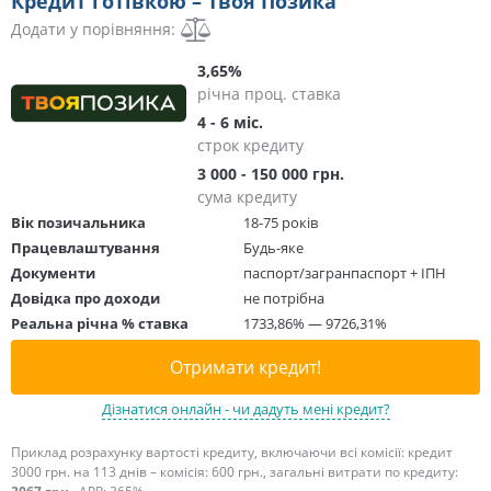
Кредит готівкою – Твоя Позика
Додати у порівняння:
3,65%
річна проц. ставка
4 - 6 міс.
строк кредиту
3 000 - 150 000 грн.
сума кредиту
Вік позичальника
18-75 років
Працевлаштування
Будь-яке
Документи
паспорт/загранпаспорт + ІПН
Довідка про доходи
не потрібна
Реальна річна % ставка
1733,86% — 9726,31%
Отримати кредит!
Дізнатися онлайн - чи дадуть мені кредит?
Приклад розрахунку вартості кредиту, включаючи всі комісії: кредит
3000 грн. на 113 днів – комісія: 600 грн., загальні витрати по кредиту: