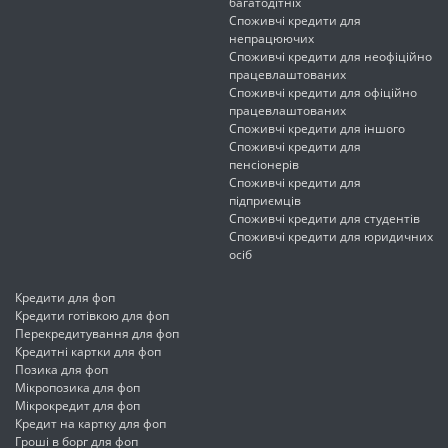
багатодітніх
Споживчі кредити для
непрацюючих
Споживчі кредити для неофіційно
працевлаштованих
Споживчі кредити для офіційно
працевлаштованих
Споживчі кредити для іншого
Споживчі кредити для
пенсіонерів
Споживчі кредити для
підприємців
Споживчі кредити для студентів
Споживчі кредити для юридичних
осіб
Кредити для фоп
Кредити готівкою для фоп
Перекредитування для фоп
Кредитні картки для фоп
Позика для фоп
Мікропозика для фоп
Мікрокредит для фоп
Кредит на картку для фоп
Гроші в борг для фоп