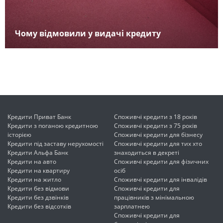
Чому відмовили у видачі кредиту
Кредити Приват Банк
Споживчі кредити з 18 років
Кредити з поганою кредитною
Споживчі кредити з 75 років
історією
Споживчі кредити для бізнесу
Кредити під заставу нерухомості
Споживчі кредити для тих хто
Кредити Альфа Банк
знаходиться в декреті
Кредити на авто
Споживчі кредити для фізичних
Кредити на квартиру
осіб
Кредити на житло
Споживчі кредити для інвалідів
Кредити без відмови
Споживчі кредити для
Кредити без дзвінків
працівників з мінімальною
Кредити без відсотків
зарплатнею
Споживчі кредити для