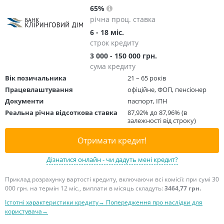
65%
річна проц. ставка
6 - 18 міс.
строк кредиту
3 000 - 150 000 грн.
сума кредиту
Вік позичальника
21 – 65 років
Працевлаштування
офіційне, ФОП, пенсіонер
Документи
паспорт, ІПН
Реальна річна відсоткова ставка
87,92% до 87,96% (в
залежності від строку)
Отримати кредит!
Дізнатися онлайн - чи дадуть мені кредит?
Приклад розрахунку вартості кредиту, включаючи всі комісії: при сумі 30
000 грн. на термін 12 міс., виплати в місяць складуть:
3464,77 грн.
Істотні характеристики кредиту→
Попередження про наслідки для
користувача→