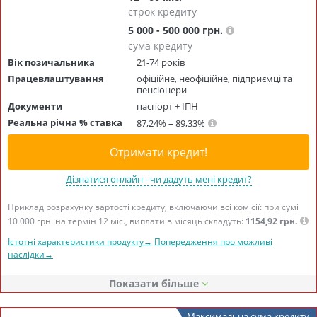
строк кредиту
5 000 - 500 000 грн.
сума кредиту
Вік позичальника
21-74 років
Працевлаштування
офіційне, неофіційне, підприємці та
пенсіонери
Документи
паспорт + ІПН
Реальна річна % ставка
87,24% – 89,33%
Отримати кредит!
Дізнатися онлайн - чи дадуть мені кредит?
Приклад розрахунку вартості кредиту, включаючи всі комісії: при сумі
10 000 грн. на термін 12 міс., виплати в місяць складуть:
1154,92 грн.
Істотні характеристики продукту→
Попередження про можливі
наслідки→
Показати
Максимальна сума кредиту