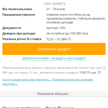
сума кредиту
Вік позичальника
21 – 70 років
Працевлаштування
повинен мати постійне місце
працевлаштування, стабільне джерело
основних доходів
Документи
паспорт, ІПН
Довідка про доходи
не потрібна (до 100 000 грн)
Реальна річна % ставка
72,31 – 91,38%
Отримати кредит!
Дізнатися онлайн - чи дадуть мені кредит?
Приклад розрахунку вартості кредиту, включаючи всі комісії: при сумі 10
000 грн. на термін 12 міс., виплати в місяць складуть:
1165,75 грн.
Істотні характеристики продукту→
Попередження про можливі
наслідки→
Показати